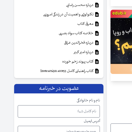
درباره محسن رضایی
تکنولوژی و اهمیت آن در زندگی امروزی
معرفی کتاب
خلاصه کتاب سواد بصری
درباره فخرالدین عراقی
درباره امیر کبیر
کتاب پیوند زخم خورده
کتاب راهنمای کامل Interaction access
عضویت در خبرنامه
نام و نام خانوادگی
آدرس ایمیل