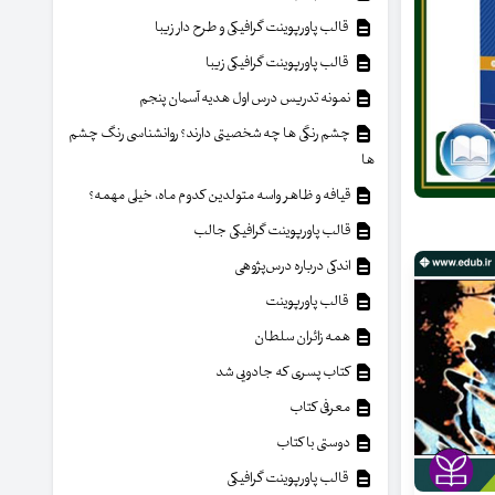
قالب پاورپوینت گرافیکی و طرح دار زیبا
قالب پاورپوینت گرافیکی زیبا
نمونه تدریس درس اول هدیه آسمان پنجم
چشم رنگی ها چه شخصیتی دارند؟ روانشناسی رنگ چشم
ها
قیافه و ظاهر واسه متولدین کدوم ماه، خیلی مهمه؟
قالب پاورپوینت گرافیکی جالب
اندکی درباره درس‌پژوهی
قالب پاورپوینت
همه زائران سلطان
کتاب پسری که جادویی شد
معرفی کتاب
دوستی با کتاب
قالب پاورپوینت گرافیکی