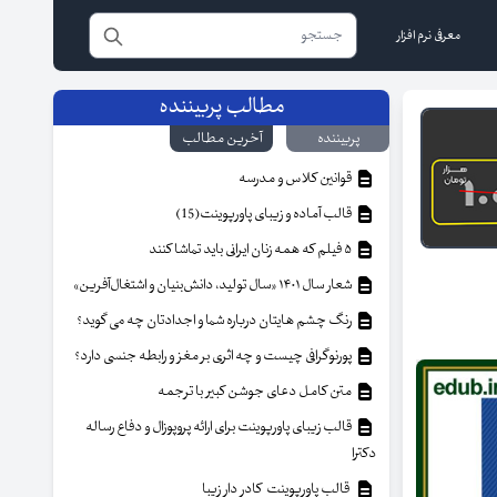
معرفی نرم افزار
مطالب پربیننده
پربیننده
آخرین مطالب
قوانین کلاس و مدرسه
قالب آماده و زیبای پاورپوینت(15)
۵ فیلم که همه زنان ایرانی باید تماشا کنند
شعار سال ۱۴۰۱ «سال تولید، دانش‌بنیان و اشتغال‌آفرین»
رنگ چشم هایتان درباره شما و اجدادتان چه می گوید؟
پورنوگرافی چیست و چه اثری بر مغز و رابطه جنسی دارد؟
متن کامل دعای جوشن کبیر با ترجمه
قالب زیبای پاورپوینت برای ارائه پروپوزال و دفاع رساله
دکترا
قالب پاورپوینت کادر دار زیبا