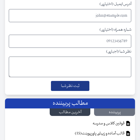
آدرس ایمیل (اختیاری)
شماره همراه (اختیاری)
نظر شما (اجباری)
مطالب پربیننده
پربیننده
آخرین مطالب
قوانین کلاس و مدرسه
قالب آماده و زیبای پاورپوینت(15)