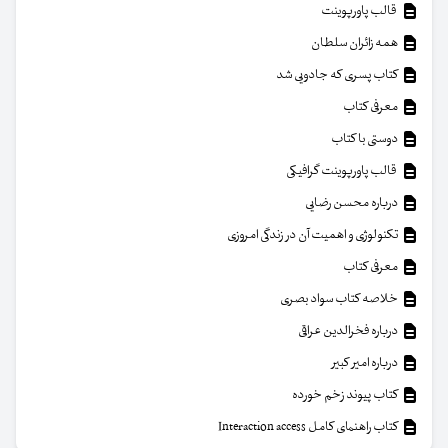
قالب پاورپوینت
همه زائران سلطان
کتاب پسری که جادویی شد
معرفی کتاب
دوستی با کتاب
قالب پاورپوینت گرافیکی
درباره محسن رضایی
تکنولوژی و اهمیت آن در زندگی امروزی
معرفی کتاب
خلاصه کتاب سواد بصری
درباره فخرالدین عراقی
درباره امیر کبیر
کتاب پیوند زخم خورده
کتاب راهنمای کامل Interaction access