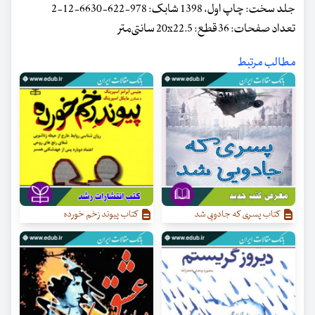
جلد سخت: چاپ اول، 1398 شابک: 978-622-6630-12-2
تعداد صفحات: 36 قطع: 20x22.5 سانتی‌متر
مطالب مرتبط
کتاب پسری که جادویی شد
کتاب پیوند زخم خورده