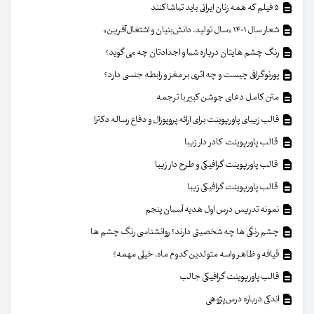
۵ فیلم که همه زنان ایرانی باید تماشا کنند
شعار سال ۱۴۰۱ «سال تولید، دانش‌بنیان و اشتغال‌آفرین»
رنگ چشم هایتان درباره شما و اجدادتان چه می گوید؟
پورنوگرافی چیست و چه اثری بر مغز و رابطه جنسی دارد؟
متن کامل دعای جوشن کبیر با ترجمه
قالب زیبای پاورپوینت برای ارائه پروپوزال و دفاع رساله دکترا
قالب پاورپوینت کادر دار زیبا
قالب پاورپوینت گرافیکی و طرح دار زیبا
قالب پاورپوینت گرافیکی زیبا
نمونه تدریس درس اول هدیه آسمان پنجم
چشم رنگی ها چه شخصیتی دارند؟ روانشناسی رنگ چشم ها
قیافه و ظاهر واسه متولدین کدوم ماه، خیلی مهمه؟
قالب پاورپوینت گرافیکی جالب
اندکی درباره درس‌پژوهی