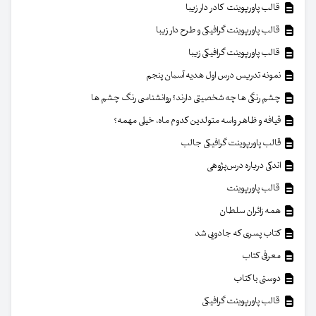
قالب پاورپوینت کادر دار زیبا
قالب پاورپوینت گرافیکی و طرح دار زیبا
قالب پاورپوینت گرافیکی زیبا
نمونه تدریس درس اول هدیه آسمان پنجم
چشم رنگی ها چه شخصیتی دارند؟ روانشناسی رنگ چشم ها
قیافه و ظاهر واسه متولدین کدوم ماه، خیلی مهمه؟
قالب پاورپوینت گرافیکی جالب
اندکی درباره درس‌پژوهی
قالب پاورپوینت
همه زائران سلطان
کتاب پسری که جادویی شد
معرفی کتاب
دوستی با کتاب
قالب پاورپوینت گرافیکی