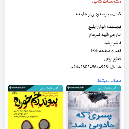
مشخصات کتاب :
کتاب مدرسه زدایی از جامعه
نویسنده :ایوان ایلیچ
مترجم :الهه ضرغام
ناشر :رشد
تعداد صفحه :184
قطع :رقعی
شابک :978-964-2802-24-1
مطالب مرتبط