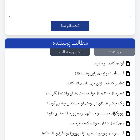
مطالب پربیننده
پربیننده
آخرین مطالب
قوانین کلاس و مدرسه
قالب آماده و زیبای پاورپوینت(15)
۵ فیلم که همه زنان ایرانی باید تماشا کنند
شعار سال ۱۴۰۱ «سال تولید، دانش‌بنیان و اشتغال‌آفرین»
رنگ چشم هایتان درباره شما و اجدادتان چه می گوید؟
پورنوگرافی چیست و چه اثری بر مغز و رابطه جنسی دارد؟
متن کامل دعای جوشن کبیر با ترجمه
قالب زیبای پاورپوینت برای ارائه پروپوزال و دفاع رساله دکترا