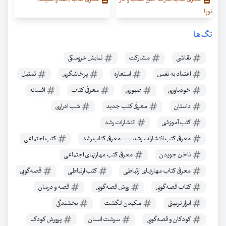
نوپا
تگ‌ها
نقاشی
مشارکت
نمایش عروسکی
اعتماد به نفس
استعاره
پرخاشگری
تمثیل
خودباوری
صبوری
معرفی کتاب
افسانه
داستان
معرفی کتب جدید
شب ادراری
کتب آموزشی
انتشارات رشد
معرفی کتب انتشارات رشد----معرفی کتاب رشد
کتب اجتماعی
ناخن جویدن
معرفی کتب مهارتهای اجتماعی
معرفی کتاب مهارتهای ارتباطی
کتب ارتباطی
قصه‌گویی
کتاب قصه‌گویی
روش قصه‌گویی
قصه و درمان
ابزار تربیتی
مکیدن انگشت
بخشندگی
کودکان و قصه‌گویی
سرشت انسان
پرورش کودک