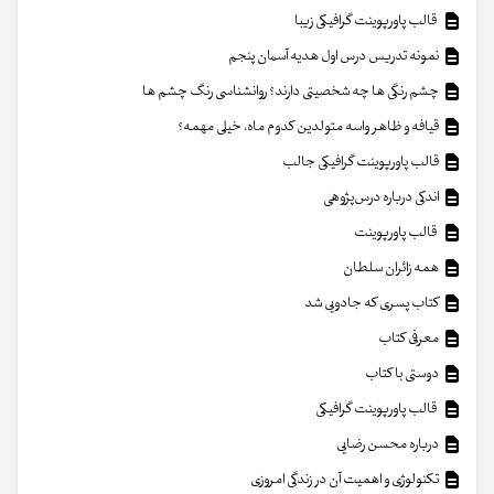
قالب پاورپوینت گرافیکی زیبا
نمونه تدریس درس اول هدیه آسمان پنجم
چشم رنگی ها چه شخصیتی دارند؟ روانشناسی رنگ چشم ها
قیافه و ظاهر واسه متولدین کدوم ماه، خیلی مهمه؟
قالب پاورپوینت گرافیکی جالب
اندکی درباره درس‌پژوهی
قالب پاورپوینت
همه زائران سلطان
کتاب پسری که جادویی شد
معرفی کتاب
دوستی با کتاب
قالب پاورپوینت گرافیکی
درباره محسن رضایی
تکنولوژی و اهمیت آن در زندگی امروزی