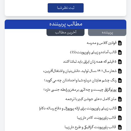
مطالب پربیننده
پربیننده
آخرین مطالب
قوانین کلاس و مدرسه
قالب آماده و زیبای پاورپوینت(15)
۵ فیلم که همه زنان ایرانی باید تماشا کنند
شعار سال ۱۴۰۱ «سال تولید، دانش‌بنیان و اشتغال‌آفرین»
رنگ چشم هایتان درباره شما و اجدادتان چه می گوید؟
پورنوگرافی چیست و چه اثری بر مغز و رابطه جنسی دارد؟
متن کامل دعای جوشن کبیر با ترجمه
قالب زیبای پاورپوینت برای ارائه پروپوزال و دفاع رساله دکترا
قالب پاورپوینت کادر دار زیبا
قالب پاورپوینت گرافیکی و طرح دار زیبا