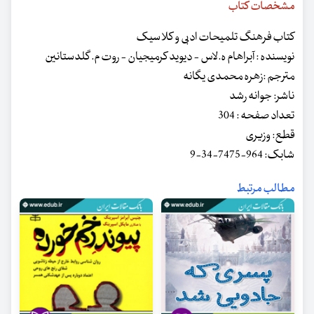
مشخصات کتاب
کتاب فرهنگ تلمیحات ادبی و کلاسیک
نویسنده : آبراهام ه.لاس - دیوید کرمیجیان - روت م. گلدستانین
مترجم :زهره محمدی یگانه
ناشر: جوانه رشد
تعداد صفحه : 304
قطع: وزیری
شابک: 964-7475-34-9
مطالب مرتبط