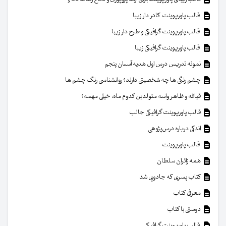
قالب پاورپوینت کادر دار زیبا
قالب پاورپوینت گرافیکی و طرح دار زیبا
قالب پاورپوینت گرافیکی زیبا
نمونه تدریس درس اول هدیه آسمان پنجم
چشم رنگی ها چه شخصیتی دارند؟ روانشناسی رنگ چشم ها
قیافه و ظاهر واسه متولدین کدوم ماه، خیلی مهمه؟
قالب پاورپوینت گرافیکی جالب
اندکی درباره درس‌پژوهی
قالب پاورپوینت
همه زائران سلطان
کتاب پسری که جادویی شد
معرفی کتاب
دوستی با کتاب
قالب پاورپوینت گرافیکی