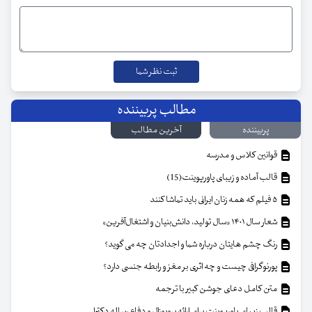
مطالب پربیننده
پربیننده
آخرین مطالب
قوانین کلاس و مدرسه
قالب آماده و زیبای پاورپوینت(15)
۵ فیلم که همه زنان ایرانی باید تماشا کنند
شعار سال ۱۴۰۱ «سال تولید، دانش‌بنیان و اشتغال‌آفرین»
رنگ چشم هایتان درباره شما و اجدادتان چه می گوید؟
پورنوگرافی چیست و چه اثری بر مغز و رابطه جنسی دارد؟
متن کامل دعای جوشن کبیر با ترجمه
قالب زیبای پاورپوینت برای ارائه پروپوزال و دفاع رساله دکترا