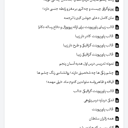
پورنوگرافی چیست و چه اثری بر مغز و رابطه جنسی دارد؟
متن کامل دعای جوشن کبیر با ترجمه
قالب زیبای پاورپوینت برای ارائه پروپوزال و دفاع رساله دکترا
قالب پاورپوینت کادر دار زیبا
قالب پاورپوینت گرافیکی و طرح دار زیبا
قالب پاورپوینت گرافیکی زیبا
نمونه تدریس درس اول هدیه آسمان پنجم
چشم رنگی ها چه شخصیتی دارند؟ روانشناسی رنگ چشم ها
قیافه و ظاهر واسه متولدین کدوم ماه، خیلی مهمه؟
قالب پاورپوینت گرافیکی جالب
اندکی درباره درس‌پژوهی
قالب پاورپوینت
همه زائران سلطان
کتاب پسری که جادویی شد