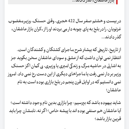
بازار عاشقان» گذر دادند...
در بیست و هشتم صفر سال 422 هجری، وقتی حسنک، وزیر مغضوب
غزنویان، را در بلخ به پای چوبه دار می بردند او را از «کران بازار عاشقان»
گذر دادند...
از تاریخ، تاریخی که بیشتر شرح ماجرای کشتگان و کشندگان است.
انتظار نمی توان داشت که از عشق و سودای عاشقان سخن بگوید جز
به اشارتی در حاشیه مرگ و زندگی امیری یا وزیری، بی گمان اگز حسنک
وزیر بر دار نمی رفت یا ماجراهای دیگری از این دست رخ نمی داد. امروز
نمی دانستیم که در اوایل قرن پنجم در بلخ بازاری بوده است به نام
عاشقان!
شاید بیهوده باشد که بپرسیم: چرا بازاری بدین نام وجود داشته است؟
آیا عاشقان هم صنفی بوده اند با پیشه خاص؟ اگر نه، نامشان چرا باید
قرین بازار باشد؟