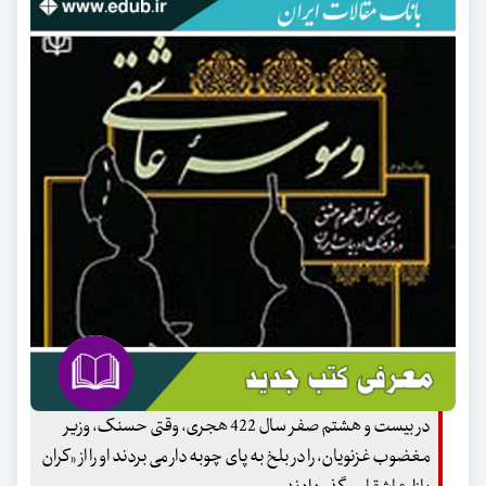
در بیست و هشتم صفر سال 422 هجری، وقتی حسنک، وزیر
مغضوب غزنویان، را در بلخ به پای چوبه دار می بردند او را از «کران