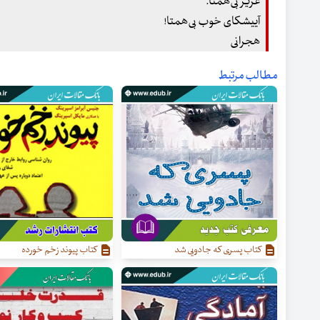
عزیز بی‌همتا.
آییشکای خوب بی‌همتا!
هجرانی
مطالب مرتبط
کتاب پسری که جادویی شد
کتاب پیوند زخم خورده