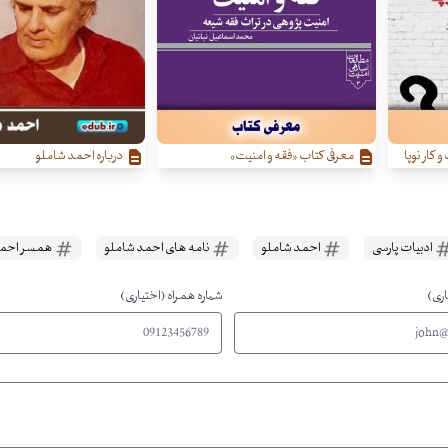
کار نوپا
معرفی کتاب «فقه و امنیت»
درباره احمد شاملو
ادبیات پارسی
احمد شاملو
نامه های احمد شاملو
همسر احمد
اری)
شماره همراه (اختیاری)