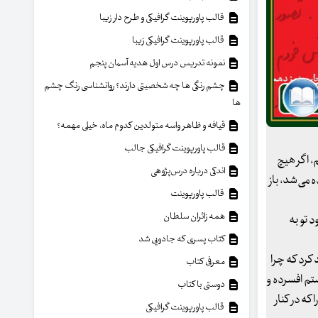
قالب پاورپوینت گرافیکی و طرح دار زیبا
قالب پاورپوینت گرافیکی زیبا
نمونه تدریس درس اول هدیه آسمان پنجم
چشم رنگی ها چه شخصیتی دارند؟ روانشناسی رنگ چشم
ها
قیافه و ظاهر واسه متولدین کدوم ماه، خیلی مهمه؟
قالب پاورپوینت گرافیکی جالب
م، اگر هیچ
اندکی درباره درس‌پژوهی
 می‌شد، باز
قالب پاورپوینت
همه زائران سلطان
د تو به
کتاب پسری که جادویی شد
کرد که چرا
معرفی کتاب
ستم افسرده و
دوستی با کتاب
که در کنار
قالب پاورپوینت گرافیکی