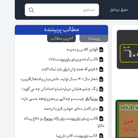
معرفی نرم افزار
مطالب پربیننده
پربیننده
آخرین مطالب
قوانین کلاس و مدرسه
قالب آماده و زیبای پاورپوینت(15)
۵ فیلم که همه زنان ایرانی باید تماشا کنند
شعار سال ۱۴۰۱ «سال تولید، دانش‌بنیان و اشتغال‌آفرین»
رنگ چشم هایتان درباره شما و اجدادتان چه می گوید؟
پورنوگرافی چیست و چه اثری بر مغز و رابطه جنسی دارد؟
متن کامل دعای جوشن کبیر با ترجمه
قالب زیبای پاورپوینت برای ارائه پروپوزال و دفاع رساله
دکترا
قالب پاورپوینت کادر دار زیبا