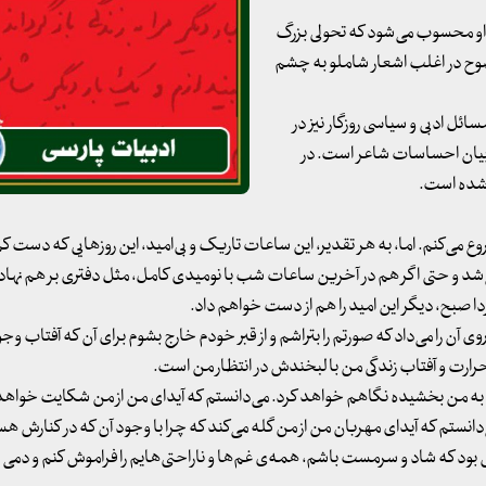
 او محسوب می‌شود که تحولی بزرگ
 وضوح در اغلب اشعار شاملو به چشم
ئل ادبی و سیاسی روزگار نیز در
ن بیان احساسات شاعر است. در
 شده است.
روع می‌کنم. اما، به هر تقدیر، این ساعات تاریک و بی‌امید، این روزهایی که دست ک
‌شد و حتی اگر هم در آخرین ساعات شب با نومیدی کامل، مثل دفتری بر هم نهاده
ردا صبح، دیگر این امید را هم از دست خواهم داد.
ن نیروی آن را می‌داد که صورتم را بتراشم و از قبر خودم خارج بشوم برای آن که آفتاب وجو
ارت و آفتاب زندگی من با لبخندش در انتظار من است.
 به من بخشیده نگاهم خواهد کرد. می‌دانستم که آیدای من از من شکایت خواهد 
. می‌دانستم که آیدای مهربان من از من گله می‌کند که چرا با وجود آن که در کنارش ه
‌یی بود که شاد و سرمست باشم، همه‌ی غم‌ها و ناراحتی‌هایم را فراموش کنم و دمی را 