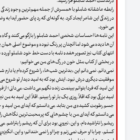
درگذشت احمد شاملو فرا رسید.
رابطه‌ عاشقانه‌ شاملو با همسرش از جمله مهم‌ترین وجوهِ زندگی
در زندگی این شاعر ایجاد کرد. به گونه‌ای که رد پای حضور آیدا به
می‌خورد.
این نامه‌ها احساسات شخصی احمد شاملو را بازگو می‌کنند و گاه مسا
آن‌ها دیده می‌شود اما آنچنان پر رنگ نبوده و موضوع اصلی هما
انتهای کتاب نیز تصویر هفده‌ نامه با دست‌خط خود شاملو آورده
در بخشی از کتاب مثل خون در رگ‌های من می‌خوانیم:
نمی‌دانم. نمی‌دانم این «بدترین شب‌ها» را شروع کرده‌ام یا دارم ش
موفقیت دیگری درش نبود، اینش بود که به امید دیدار تو شروع می
این امید که فردا بتوانم ببینمت زنده نگهم می‌داشت، می‌دانی؟ از ف
امید بزرگی بود که اقلاً روزی یک بار تو را ببینم. اقلاً این امید به م
جسم رطوبت کشیده‌ی من بتابد. می‌دانستم که آیدای من امید و حر
می‌دانستم که آیدای من با چشم‌هایی که پر محبت‌ترین نگاهش را
ریشم را نتراشیده‌ام، و این، نیرویی بود برای آن که ریشم را بتراشم
کسلم، چرا با او حرف نمی‌زنم و چرا او را نمی‌خندانم؛ و این، انگیزه