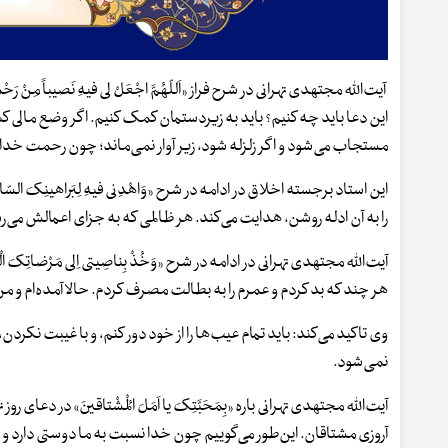
آیت‌الله مجتهدی تهرانی در شرح فراز «اَللّهُمَّ اجْعَلْ لی فیهِ نَصیباً م
این دعا باید چه کنیم؟ باید به زیردستمان کمک کنیم. اگر وضع مالی 
مستجاب می‌شود و اگر زلزله شود، زیر آوار نمی‌ماند؛ چون رحمت خد
این استاد برجسته اخلاق در ادامه در شرح «وَاهْدِنی فیهِ لِبَراهینِکَ 
را به آن ادله روشن، هدایت می‌کند. هر ظالمی که به جزای اعمالش می‌ر
آیت‌الله مجتهدی تهرانی در ادامه در شرح «وَخُذْ بِناصِیتی اِلی مَرْضا
هر چند که بد کردم و عمرم را به بطالت مصرف کردم. حالا آمده‌ام و
وی تاکید می‌کند: باید تمام عیب‌ها را از خود دور کنم، و با غیبت نکردن
نمی‌شود.
آیت‌الله مجتهدی تهرانی باره «بِمَحَبَّتِکَ یا اَمَلَ الْمُشْتاقینَ» در
آروزی مشتاقان. این‌طور می‌گوییم چون خدا نسبت به ما دوستی دارد و 