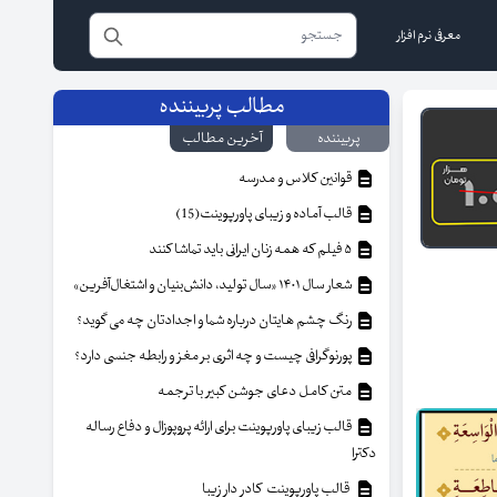
معرفی نرم افزار
مطالب پربیننده
پربیننده
آخرین مطالب
قوانین کلاس و مدرسه
قالب آماده و زیبای پاورپوینت(15)
۵ فیلم که همه زنان ایرانی باید تماشا کنند
شعار سال ۱۴۰۱ «سال تولید، دانش‌بنیان و اشتغال‌آفرین»
رنگ چشم هایتان درباره شما و اجدادتان چه می گوید؟
پورنوگرافی چیست و چه اثری بر مغز و رابطه جنسی دارد؟
متن کامل دعای جوشن کبیر با ترجمه
قالب زیبای پاورپوینت برای ارائه پروپوزال و دفاع رساله
دکترا
قالب پاورپوینت کادر دار زیبا