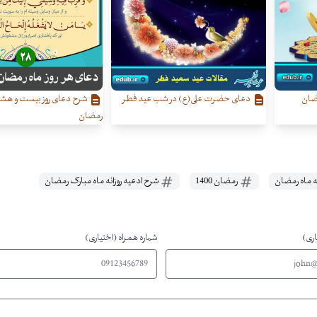
مضان
دعای حضرت علی(ع) در شب عید فطر
شرح دعای روز بیست‌ و هشت
رمضان
 ماه رمضان
رمضان 1400
شرح ادعیه روزانه ماه مبارک رمضان
اری)
شماره همراه (اختیاری)