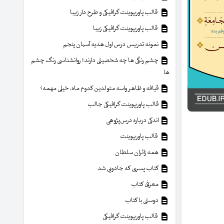
قالب پاورپوینت گرافیکی و طرح دار زیبا
قالب پاورپوینت گرافیکی زیبا
نمونه تدریس درس اول هدیه آسمان پنجم
چشم رنگی ها چه شخصیتی دارند؟ روانشناسی رنگ چشم
ها
قیافه و ظاهر واسه متولدین کدوم ماه، خیلی مهمه؟
قالب پاورپوینت گرافیکی جالب
اندکی درباره درس‌پژوهی
قالب پاورپوینت
همه زائران سلطان
کتاب پسری که جادویی شد
معرفی کتاب
دوستی با کتاب
قالب پاورپوینت گرافیکی