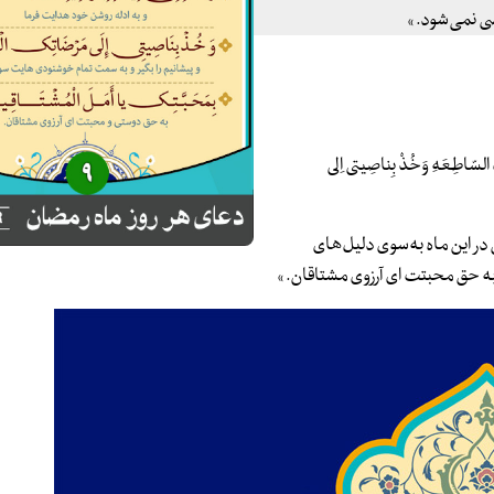
ضی نمی‌شود. »
َ السّاطِعَهِ وَخُذْ بِناصِیتی اِلی
ن در این ماه به‌سوی دلیل‌های
حق محبتت ‌ای آرزوی مشتاقان. »