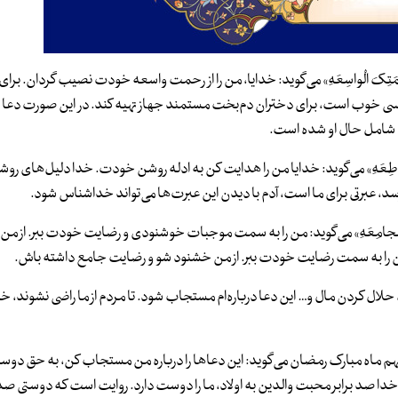
ِنْ رَحْمَتِکَ الْواسِعَهِ» می‌گوید: خدایا، من را از رحمت واسعه خودت نصیب گردان. بر
کسی خوب است، برای دختران دم‌بخت مستمند جهاز تهیه کند. در این صورت دعا در
ا شامل حال او شده است.
السّاطِعَهِ» می‌گوید: خدایا من را هدایت کن به ادله روشن خودت. خدا دلیل‌های روشن
سد، عبرتی برای ما است، آدم با دیدن این عبرت‌ها می‌تواند خداشناس شود.
تِکَ الْجامِعَهِ» می‌گوید: من را به سمت موجبات خوشنودی و رضایت خودت ببر. از من
 من را به سمت رضایت خودت ببر. از من خشنود شو و رضایت جامع داشته باش.
، حلال کردن مال و… این دعا درباره‌ام مستجاب شود. تا مردم از ما راضی نشوند، خدا
 دعای روز نهم ماه مبارک رمضان می‌گوید: این دعاها را درباره من مستجاب کن، به حق 
خدا صد برابر محبت والدین به اولاد، ما را دوست دارد. روایت است که دوستی صد