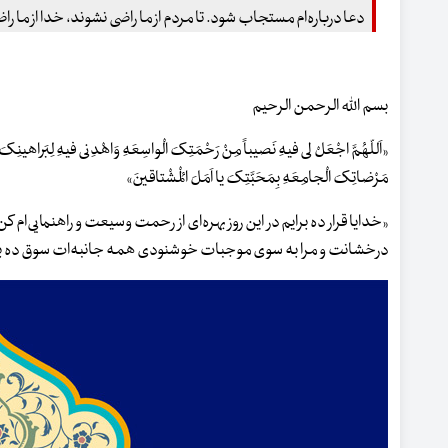
دعا درباره‌ام مستجاب شود. تا مردم از ما راضی نشوند، خدا از ما را
بسم الله الرحمن الرحیم
«اَللّهُمَّ اجْعَلْ لی فیهِ نَصیباً مِنْ رَحْمَتِکَ الْواسِعَهِ وَاهْدِنی فیهِ لِبَراهینِک
مَرْضاتِکَ الْجامِعَهِ بِمَحَبَّتِکَ یا اَمَلَ الْمُشْتاقینَ»
«خدایا قرار ده برایم در این روز بهره‌ای از رحمت وسیعت و راهنمایی‌ام ک
درخشانت و مرا به ‌سوی موجبات خوشنودی همه جانبه‌ات سوق ده به 