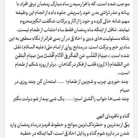
موجب شده است، که با فرا رسیدن ماه مبارک رمضان برخی افراد با
بهانه و عذر تراشی بدن خود را مریض جلوه داده از انجام این وظیفه
مهم شانه خالی کرده و خود را از آثار و برکات شگفت انگیز محروم
نمایند. غافل از اینکه ماه رمضان فقط ماه اجتناب از طعام نیست،
بلکه مسئولیت‌های دینی و اخلاقی در آن بسی فراتر از نگاه سطحی به این
ماه پر خیر و برکت است. در منابع روایی از امام على(علیه السلام) نقل
شده است :«صِیَامُ الْقَلْبِ عَنِ الْفِکْرِ فِی الْآثَامِ أَفْضَلُ مِنْ صِیَامِ الْبَطْنِ
عَنِ الطَّعَام‏؛[3]روزه قلب از فکر در گناهان ، برتر از روزه شکم از طعام
است».
چند خوردی چرب و شیرین از طعام؟ ...... امتحان کن چند روزی در
صیام
چند شب‌ها خواب را گشتی اسیر؟...... یک شبی بیـدار شو دولت بگیر
گناه و نافرمانی الهی
یکی از بدترین و خطرناک‌ترین موانع و خطوط قرمز در ماه رمضان وارد
شدن در دایره شوم گناه و رذایل اخلاقی است؛ کما اینکه در خطبه