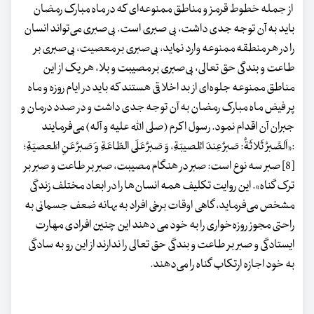
از جمله خطوط قرمز و مناطق ممنوعه‌ای که در ماه مبارک رمضان
باید به آن توجه جدی داشت، بی صبری است. بی‌صبری می‌تواند انسان
را در هر منطقه ممنوعه وارد نماید، بی‌صبری بر معصیت، بی‌صبری بر
طاعت و بندگی حق تعالی، بی‌صبری بر مصیبت و بلا، هر یک از این
مناطق ممنوعه جلوه‌ای از بد اخلاقی هستند که باید در ایام روزه و ماه
پر فیض ماه مبارک رمضان به آن توجه جدی داشت و در صدد درمان و
جبران آن اقدام نمود. رسول اکرم (صلى الله علیه و آله) می‌فرمایند
:«اَلصَّبرُ ثَلاثَةٌ: صَبرٌ عِندَ المُصیبَةِ، وَ صَبرٌ عَلَى الطّاعَةِ و َصَبرٌ عَنِ المَعصیَةِ؛
[8] صبر سه نوع است: صبر در هنگام مصیبت، صبر بر طاعت و صبر بر
ترک گناه». این روایت تکلیف همه انسان‌ها را در ابعاد مختلف زندگی
مشخص می‌فرماید، گاهی اوقات برخی افراد به بهانه ضعف جسمانی به
راحتی مجوز روزه‌خواری را به خود می دهند این چنین افرادی مهارت
ایستادگی و صبر بر طاعت و بندگی حق تعالی را ندارند از این رو به سادگی
به خود اجازه ارتکاب گناه را می‌دهند.