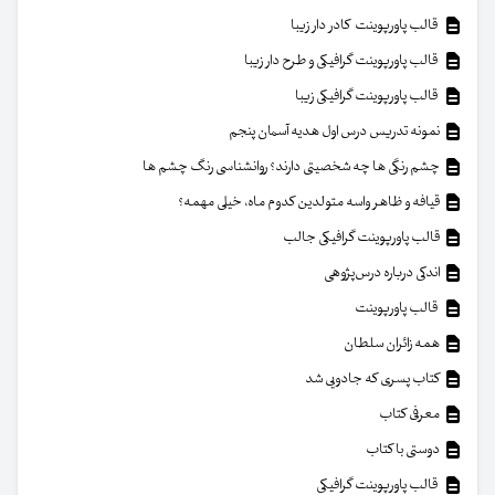
قالب پاورپوینت کادر دار زیبا
قالب پاورپوینت گرافیکی و طرح دار زیبا
قالب پاورپوینت گرافیکی زیبا
نمونه تدریس درس اول هدیه آسمان پنجم
چشم رنگی ها چه شخصیتی دارند؟ روانشناسی رنگ چشم ها
قیافه و ظاهر واسه متولدین کدوم ماه، خیلی مهمه؟
قالب پاورپوینت گرافیکی جالب
اندکی درباره درس‌پژوهی
قالب پاورپوینت
همه زائران سلطان
کتاب پسری که جادویی شد
معرفی کتاب
دوستی با کتاب
قالب پاورپوینت گرافیکی