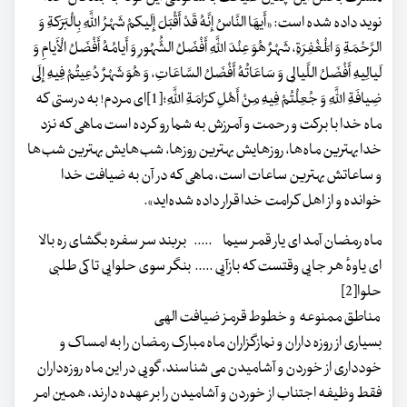
نوید داده شده است: «أَیهَا النَّاسُ إِنَّهُ قَدْ أَقْبَلَ إِلَیکمْ شَهْرُ اللَّهِ بِالْبَرَکةِ وَ
الرَّحْمَةِ وَ الْمَغْفِرَةِ، شَهْرٌ هُوَ عِنْدَ اللَّهِ أَفْضَلُ الشُّهُورِ وَ أَیامُهُ أَفْضَلُ الْأَیامِ وَ
لَیالِیهِ أَفْضَلُ اللَّیالِی وَ سَاعَاتُهُ أَفْضَلُ السَّاعَاتِ، وَ هُوَ شَهْرٌ دُعِیتُمْ فِیهِ إِلَی
ضِیافَةِ اللَّهِ وَ جُعِلْتُمْ فِیهِ مِنْ أَهْلِ کرَامَةِ اللَّهِ؛[1]‌ای مردم! به درستی که
ماه خدا با برکت و رحمت و آمرزش به شما رو کرده است ماهی که نزد
خدا بهترین ماه‌ها، روزهایش بهترین روزها، شب‌هایش بهترین شب‌ها
و ساعاتش بهترین ساعات است، ماهی که در آن به ضیافت خدا
خوانده و از اهل کرامت خدا قرار داده شده‌اید».
ماه رمضان آمد ای یار قمر سیما ..... بربند سر سفره بگشای ره بالا
ای یاوهٔ هر جایی وقتست که بازآیی ..... بنگر سوی حلوایی تا کی طلبی
حلوا[2]
مناطق ممنوعه و خطوط قرمز ضیافت الهی
بسیاری از روزه داران و نمازگزاران ماه مبارک رمضان را به امساک و
خودداری از خوردن و آشامیدن می شناسند، گویی در این ماه روزه‌داران
فقط وظیفه اجتناب از خوردن و آشامیدن را بر عهده دارند، همین امر