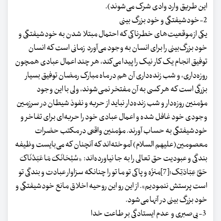
این طریق وارد وادى شرک مى‌شوند).
2-خودشیفتگی و خود بزرگ بینی
یکی از موقعیت‌های خطرناکی که احتمال مبتلا شدن به خودشیفتگی و
خود بزرگ‌بینی را برای انسان به وجود می‌آورد زمانی است که انسان
توفیق انجام یک کار نیک را پیدا می‌کند، هر چند اعمال عبادی همچون
روزه‌داری، و شب زنده‌داری آن هم در ماه مبارک رمضان توفیق بسیار
بزرگی است که هر کسی به آن مفتخر نمی‌شوند، ولی با این وجود
مؤمنین روزه‌دار و شب زنده‌دار نباید از حربه و نفوذ شیطان در سرزمین
وجودی خود غافل شده و اعمال عبادی خود را حربه‌ای برای تفاخر و
خودشیفتگی به حساب آورند. مؤمنین واقعی در مکتب حضرات
معصومین(علیهم السلام) آموخته‌اند که آنچنان که می‌بایست وظیفه
بندگی و عبودیت حق تعالی را به جا نیاورده‌اند: «سُبْحَانَکَ مَا عَبَدْنَاکَ
حَقَّ عِبَادَتِک‏؛[7]منزّه و پاکى تو ما تو را چنانکه سزاوار عبادت و بندگى تو
است پرستش ننمودیم‏». از این رو این روحیه اخلاق مانع خودشیفتگی و
خود بزرگ بینی در آنها می‌شود.
3-بی‌صبری و عدم ایستادگی بر طاعت خدا