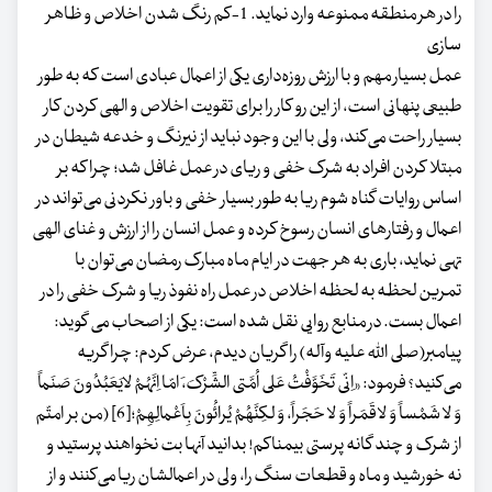
را در هر منطقه ممنوعه وارد نماید. 1-کم رنگ شدن اخلاص و ظاهر
سازی
عمل بسیار مهم و با ارزش روزه‌داری یکی از اعمال عبادی است که به طور
طبیعی پنهانی است، از این رو کار را برای تقویت اخلاص و الهی کردن کار
بسیار راحت می‌کند، ولی با این وجود نباید از نیرنگ و خدعه شیطان در
مبتلا کردن افراد به شرک خفی و ریای در عمل غافل شد؛ چرا که بر
اساس روایات گناه شوم ریا به طور بسیار خفی و باور نکردنی می‌تواند در
اعمال و رفتارهای انسان رسوخ کرده و عمل انسان را از ارزش و غنای الهی
تهی نماید، باری به هر جهت در ایام ماه مبارک رمضان می‌توان با
تمرین لحظه به لحظه اخلاص در عمل راه نفوذ ریا و شرک خفی را در
اعمال بست. در منابع روایی نقل شده است: یکى از اصحاب مى گوید:
پیامبر(صلى الله علیه وآله) را گریان دیدم، عرض کردم: چرا گریه
مى‌کنید؟ فرمود: «اِنّى تَخَوَّفْتُ عَلى اُمَّتى الشِّرْکَ، َامّا اِنَّهُمْ لایَعَبُدُونَ صَنَماً
وَ لا شَمْساً وَ لا قَمَراً وَ لا حَجَراً، وَ لکِنَّهُمْ یُرائُونَ بِاَعْمالِهِمْ؛[6] (من بر امتّم
از شرک و چند گانه پرستى بیمناکم! بدانید آنها بت نخواهند پرستید و
نه خورشید و ماه و قطعات سنگ را، ولى در اعمالشان ریا مى‌کنند و از