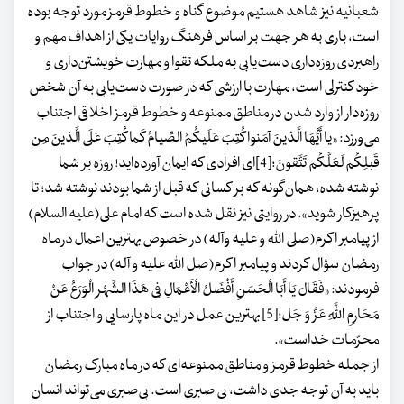
شعبانیه نیز شاهد هستیم موضوع گناه و خطوط قرمز مورد توجه بوده
است، باری به هر جهت بر اساس فرهنگ روایات یکی از اهداف مهم و
راهبردی روزه‌داری دست‌یابی به ملکه تقوا و مهارت خویشتن‌داری و
خود کنترلی است، مهارت با ارزشی که در صورت دست‌یابی به آن شخص
روزه‌دار از وارد شدن در مناطق ممنوعه و خطوط قرمز اخلاقی اجتناب
می‌ورزد: «یا أَیُّهَا الَّذینَ آمَنوا کُتِبَ عَلَیکُمُ الصِّیامُ کَما کُتِبَ عَلَى الَّذینَ مِن
قَبلِکُم لَعَلَّکُم تَتَّقونَ؛[4]ای افرادی که ایمان آورده‌اید! روزه بر شما
نوشته شده، همان‌گونه که بر کسانی که قبل از شما بودند نوشته شد؛ تا
پرهیزکار شوید». در روایتی نیز نقل شده است که امام علی(علیه السلام)
از پیامبر اکرم(صلی الله و علیه وآله) در خصوص بهترین اعمال در ماه
رمضان سؤال کردند و پیامبر اکرم(صل الله علیه و آله) در جواب
فرمودند: «فَقَالَ یَا أَبَا الْحَسَنِ أَفْضَلُ الْأَعْمَالِ فِی هَذَا الشَّهْرِ الْوَرَعُ عَنْ
مَحَارِمِ اللَّهِ عَزَّ وَ جَل؛[5] بهترین عمل در این ماه پارسایى و اجتناب از
محرّمات خداست».
از جمله خطوط قرمز و مناطق ممنوعه‌ای که در ماه مبارک رمضان
باید به آن توجه جدی داشت، بی صبری است. بی‌صبری می‌تواند انسان