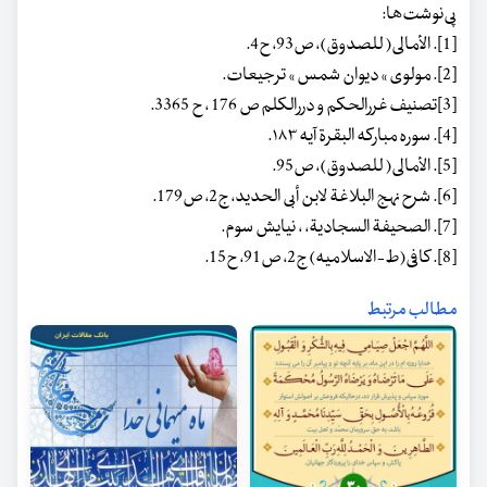
پی‌نوشت‌ها:
[1]. الأمالی( للصدوق)، ص93، ح4.
[2]. مولوی » دیوان شمس » ترجیعات.
[3]تصنیف غررالحکم و دررالکلم ص 176 ، ح 3365.
[4]. سوره مبارکه البقرة آیه ۱۸۳.
[5]. الأمالی( للصدوق)، ص95.
[6]. شرح نهج البلاغة لابن أبی الحدید، ج‏2، ص179.
[7]. الصحیفة السجادیة، ، نیایش سوم.
[8]. کافى(ط-الاسلامیه) ج2، ص91، ح15.
مطالب مرتبط