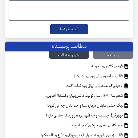
مطالب پربیننده
پربیننده
آخرین مطالب
قوانین کلاس و مدرسه
قالب آماده و زیبای پاورپوینت(15)
۵ فیلم که همه زنان ایرانی باید تماشا کنند
شعار سال ۱۴۰۱ «سال تولید، دانش‌بنیان و اشتغال‌آفرین»
رنگ چشم هایتان درباره شما و اجدادتان چه می گوید؟
پورنوگرافی چیست و چه اثری بر مغز و رابطه جنسی دارد؟
متن کامل دعای جوشن کبیر با ترجمه
قالب زیبای پاورپوینت برای ارائه پروپوزال و دفاع رساله دکترا