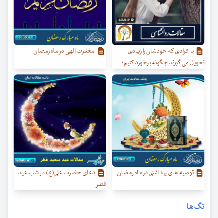
با افرادی که خودشان را زیادی
مغفرت الهی در ماه رمضان
تحویل می گیرند چگونه برخورد کنیم؟
توصیه های بهداشتی در ماه رمضان
دعای حضرت علی(ع) در شب عید
فطر
تگ‌ها