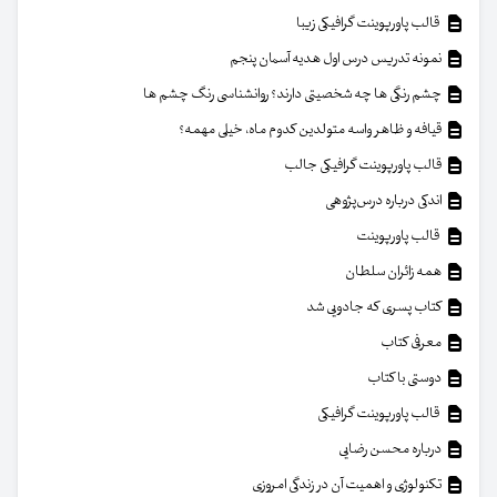
قالب پاورپوینت گرافیکی زیبا
نمونه تدریس درس اول هدیه آسمان پنجم
چشم رنگی ها چه شخصیتی دارند؟ روانشناسی رنگ چشم ها
قیافه و ظاهر واسه متولدین کدوم ماه، خیلی مهمه؟
قالب پاورپوینت گرافیکی جالب
اندکی درباره درس‌پژوهی
قالب پاورپوینت
همه زائران سلطان
کتاب پسری که جادویی شد
معرفی کتاب
دوستی با کتاب
قالب پاورپوینت گرافیکی
درباره محسن رضایی
تکنولوژی و اهمیت آن در زندگی امروزی