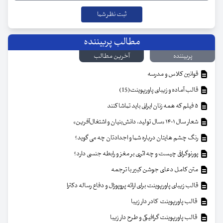
مطالب پربیننده
پربیننده
آخرین مطالب
قوانین کلاس و مدرسه
قالب آماده و زیبای پاورپوینت(15)
۵ فیلم که همه زنان ایرانی باید تماشا کنند
شعار سال ۱۴۰۱ «سال تولید، دانش‌بنیان و اشتغال‌آفرین»
رنگ چشم هایتان درباره شما و اجدادتان چه می گوید؟
پورنوگرافی چیست و چه اثری بر مغز و رابطه جنسی دارد؟
متن کامل دعای جوشن کبیر با ترجمه
قالب زیبای پاورپوینت برای ارائه پروپوزال و دفاع رساله دکترا
قالب پاورپوینت کادر دار زیبا
قالب پاورپوینت گرافیکی و طرح دار زیبا