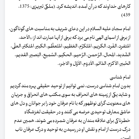
کارهای خداوند که در آن آمده، اندیشه کرد. (ملکی تبریزی: 1375،
439)
امام سجاد علیه السلام در این دعای شریف به مناسبت های گوناگون،
از برخی از اسمای الهی نام می برد که برخی از آنها عبارت اند از: «الاَحد،
المتفرِد، الفَرد، الکریم، المتَکرِّم، العَظیم، المتَعظِّم، الکبیر، المتکبّر، العلّی،
الشّدید، المِحال، الرَّحمن، الرَّحیم، الحکیم، السَّمیع، البَصیر، القدیم،
الخَبیر، الاَکرَم، الدّائم، الاَدوَم، الاَوَّل و الاخِر».
امام شناسی
بدون امام شناسی درست، نمی توانیم از توحید حقیقی بهره مند گردیم
و شاید یکی از زمینه های انحراف به سوی مکتب های انحرافی و جریان
های معنویت گرای نوظهور که با نام عرفان خود را بر جوانان و دل های
عاشق معارف توحیدی عرضه می کنند و در حقیقت لغزشگاه
خطرناکی برای علاقه مندان به عرفان شمرده می شوند، همین عدم
درک درست از امام و نقش او در رسیدن به توحید و درک عرفان ناب
است.