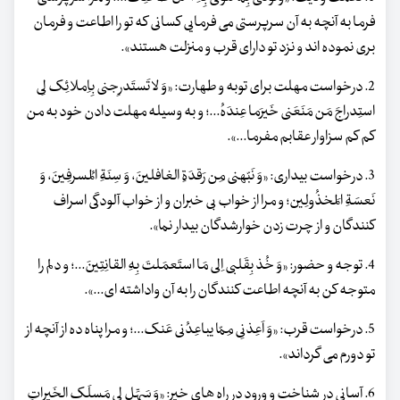
فرما به آنچه به آن سرپرستی می فرمایی کسانی که تو را اطاعت و فرمان
بری نموده اند و نزد تو دارای قرب و منزلت هستند».
2. درخواست مهلت برای توبه و طهارت: «وَ لا تَستَدرِجنی بِاِملائِک لِی
استِدراجَ مَن مَنَعَنی خَیرَما عِندَهُ...؛ و به وسیله مهلت دادن خود به من
کم کم سزاوار عقابم مفرما...».
3. درخواست بیداری: «وَ نَبّهنی مِن رَقدَةِ الغافلینَ، وَ سِنَةِ المُسرفِینَ، وَ
نَعسَةِ المَخذُولِین؛ و مرا از خواب بی خبران و از خواب آلودگی اسراف
کنندگان و از چرت زدن خوارشدگان بیدار نما».
4. توجه و حضور: «وَ خُذ بِقَلبی اِلی مَا استَعمَلتَ بِهِ القانِتِینَ...؛ و دلم را
متوجه کن به آنچه اطاعت کنندگان را به آن واداشته ای...».
5. درخواست قرب: «وَ اَعِذنِی مِمّا یباعِدُنی عَنک...؛ و مرا پناه ده از آنچه از
تو دورم می گرداند».
6. آسانی در شناخت و ورود در راه های خیر: «وَ سَهِّل لِی مَسلَک الخَیراتِ