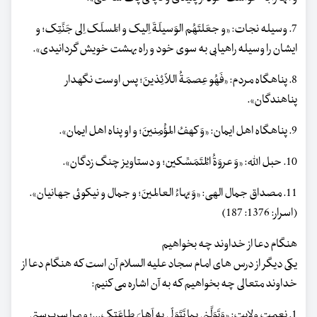
7. وسیله نجات: «و جعَلتَهُم الوَسیلَةَ اِلیک و المَسلَک اِلی جَنَّتِک؛ و
ایشان را وسیله راهیابی به سوی خود و راه بهشت خویش گردانیدی».
8. پناهگاه مردم: «فَهُو عِصمَةُ اللاّئِذینَ؛ پس اوست نگهدار
پناهندگان».
9. پناهگاه اهل ایمان: «وَ کهفُ المؤُمِنینَ؛ و او پناه اهل ایمان».
10. حبل الله: «وَ عروَةُ المُتَمَسِّکین؛ و دستاویز چنگ زدگان».
11. مصداق جمال الهی: «وَ بَهاءُ العالمینَ؛ و جمال و نیکوئی جهانیان».
(اسرار: 1376: 187)
هنگام دعا از خداوند چه بخواهیم
یکی دیگر از درس های امام سجاد علیه السلام آن است که هنگام دعا از
خداوند متعالی چه بخواهیم که به آن اشاره می کنیم:
1. نعمت ولایت: «وَتَوَلَّنی بِما تَتَوَلّی بِهِ اَهلَ طاعَتِک...؛ و مرا سرپرستی