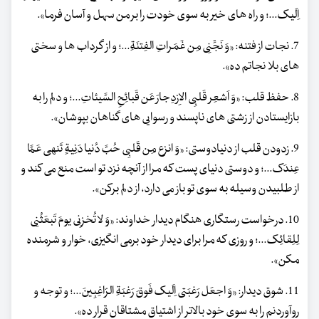
اِلَیک...؛ و راه های خیر به سوی خودت را بر من سهل و آسان فرما».
7. نجات از فتنه: «وَ نَجِّنِی مِن غَمَراتِ الفِتنَةِ...؛ و از گرداب ها و سختی
های بلا نجاتم ده».
8. حفظ قلب: «وَ اَشعِر قَلبِی الاِزدِجارَ عَن قَبائِحِ السَّیئاتِ...؛ و دلم را به
بازایستادن از زشتی های ناپسند و رسوایی های گناهان بپوشان».
9. زدودن قلب از دنیادوستی: «وَ انزِع مِن قَلبِی حُبَّ دُنیا دَنِیةٍ تَنهی عَمَّا
عِندَک...؛ و دوستی دنیای پست که مرا از آنچه نزد تو است منع می کند و
از طلبیدن وسیله به سوی تو باز می دارد، از دلم برکن».
10. درخواست رستگاری هنگام دیدار خداوند: «وَ لا تُخزِنی یومَ تَبعَثُنِی
لِلِقائِک...؛ و روزی که مرا برای دیدار خود برمی انگیزی، خوار و شرمنده
مکن».
11. شوق دیدار: «وَ اجعَل رَغبَتی اِلَیک فَوقَ رَغبَةِ الرّاغِبِینَ...؛ و توجه و
روآوردنم را به سوی خود بالاتر از اشتیاق مشتاقان قرار ده».