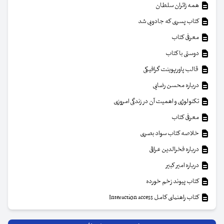
همه زائران سلطان
کتاب پسری که جادویی شد
معرفی کتاب
دوستی با کتاب
قالب پاورپوینت گرافیکی
درباره محسن رضایی
تکنولوژی و اهمیت آن در زندگی امروزی
معرفی کتاب
خلاصه کتاب سواد بصری
درباره فخرالدین عراقی
درباره امیر کبیر
کتاب پیوند زخم خورده
کتاب راهنمای کامل Interaction access