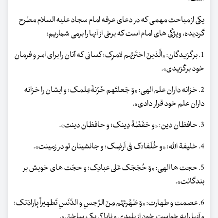
یکی از مباحث مهمی که در دعای عرفه امام سجاد علیه السلام مطرح
گردیده، ویژگی های امام است که برخی از آنها را برمی شماریم:
1. برگزیدگان: «الَّذینَ اختَرتَهم لامرِک؛ کسانی که آنان را برای امر و فرمان
خود برگزیدی».
2. خزانه داران علم الهی: «وَ جَعلتَهم خَزَنةَعِلمک؛ و ایشان را خزانه
داران علم خود قرار دادی».
3. حافظان دین: «و حَفَظَةَ دِینک؛ و حافظان دینت».
4. خلیفة الله: «و خُلَفاءَک فی اَرضِک؛ و جانشینان تو در زمینت».
5. حجت ها الهی: «وَ حُجَجَک عَلی عبادِک؛ و حجّت های خویش بر
بندگانت».
6. عصمت و طهارت: «وَ طَهَّرتَهُم مِنَ الرِّجسِ و الدَّنَسِ تَطهیراً بِاِرادَتک؛
و آنها را به خواست خود از پلیدی و ناپاکی پک ساختی».