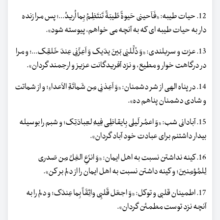
12. حیات طیبه: «فَاَحینی حَیوةً طًیبَةً تَنتَظِمُ بِما اُریدُ...؛ پس مرا زنده
دار به حیات طیبه ای که به آنچه می خواهم، پیوسته شود».
13. عزت و سربلندی: «وَ ذَلِّلنِی بَینَ یدَیک وَ اَعِزَّنِی عِندَ خَلقِک...؛ و مرا
در درگاهت خوار و مطیع، و نزد آفریدگانت عزیز و ارجمند گردان».
14. در پناه الهی از شر دشمنان: «وَ اَعِذنِی مِن شَماتَةِ الاَعداءِ؛ و از شماتت
و شادی دشمنان پناهم ده».
15. آبادانی شب: «وَ اعمُر لَیلی بِایقاظِی فِیهِ لعِبادَتِک؛ و شبم را بوسیله
بیدار داشتنم برای عبادت خود آباد گردان».
16. کینه نداشتن نسبت به اهل ایمان: «وَ انزَعِ الغِلَّ مِن صَدری
لِلمُؤمِنینَ؛ و کینه داشتن نسبت به اهل ایمان را از دلم بر کن».
17. اطمینان قلبی و توکل: «وَ اجعَل قَلبِی واثِقَاً بِما عِندَک؛ و دلم را به
آنچه نزد توست مطمئن گردان».