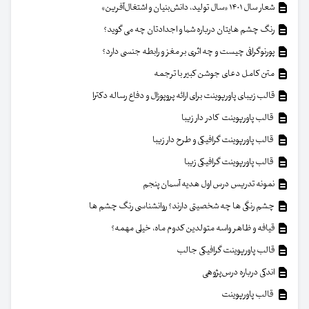
شعار سال ۱۴۰۱ «سال تولید، دانش‌بنیان و اشتغال‌آفرین»
رنگ چشم هایتان درباره شما و اجدادتان چه می گوید؟
پورنوگرافی چیست و چه اثری بر مغز و رابطه جنسی دارد؟
متن کامل دعای جوشن کبیر با ترجمه
قالب زیبای پاورپوینت برای ارائه پروپوزال و دفاع رساله دکترا
قالب پاورپوینت کادر دار زیبا
قالب پاورپوینت گرافیکی و طرح دار زیبا
قالب پاورپوینت گرافیکی زیبا
نمونه تدریس درس اول هدیه آسمان پنجم
چشم رنگی ها چه شخصیتی دارند؟ روانشناسی رنگ چشم ها
قیافه و ظاهر واسه متولدین کدوم ماه، خیلی مهمه؟
قالب پاورپوینت گرافیکی جالب
اندکی درباره درس‌پژوهی
قالب پاورپوینت