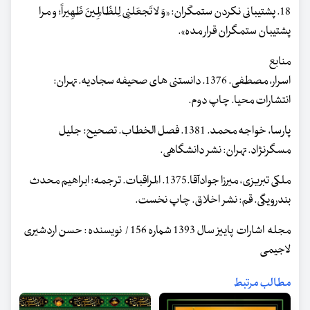
18. پشتیبانی نکردن ستمگران: «وَ لا تَجعَلنِی لِلظّالِمِینَ ظَهِیراً؛ و مرا
پشتیبان ستمگران قرار مده».
منابع
اسرار، مصطفی. 1376. دانستنی های صحیفه سجادیه. تهران:
انتشارات محیا. چاپ دوم.
پارسا، خواجه محمد. 1381. فصل الخطاب. تصحیح: جلیل
مسگرنژاد. تهران: نشر دانشگاهی.
ملکی تبریزی، میرزا جوادآقا.1375. المراقبات. ترجمه: ابراهیم محدث
بندرویگی. قم: نشر اخلاق. چاپ نخست.
مجله اشارات پاییز سال 1393 شماره 156 / نویسنده : حسن اردشیری
لاجیمی
مطالب مرتبط