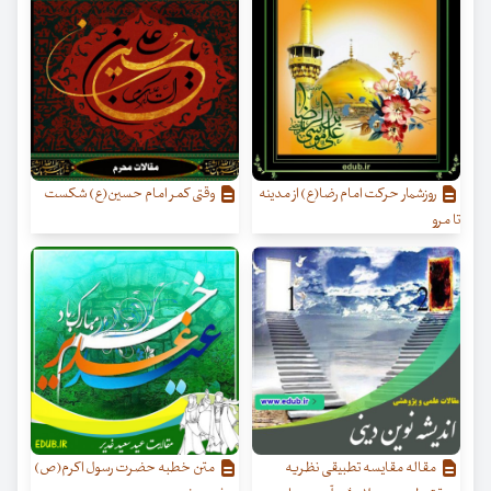
روزشمار حرکت امام رضا(ع) از مدینه
وقتی کمر امام حسین(ع) شکست
تا مرو
مقاله مقایسه تطبیقی نظریه
متن خطبه حضرت رسول اکرم(ص)