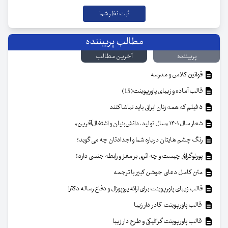
مطالب پربیننده
پربیننده
آخرین مطالب
قوانین کلاس و مدرسه
قالب آماده و زیبای پاورپوینت(15)
۵ فیلم که همه زنان ایرانی باید تماشا کنند
شعار سال ۱۴۰۱ «سال تولید، دانش‌بنیان و اشتغال‌آفرین»
رنگ چشم هایتان درباره شما و اجدادتان چه می گوید؟
پورنوگرافی چیست و چه اثری بر مغز و رابطه جنسی دارد؟
متن کامل دعای جوشن کبیر با ترجمه
قالب زیبای پاورپوینت برای ارائه پروپوزال و دفاع رساله دکترا
قالب پاورپوینت کادر دار زیبا
قالب پاورپوینت گرافیکی و طرح دار زیبا