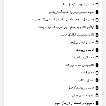
قالب پاورپوینت گرافیکی زیبا
نمونه تدریس درس اول هدیه آسمان پنجم
چشم رنگی ها چه شخصیتی دارند؟ روانشناسی رنگ چشم ها
قیافه و ظاهر واسه متولدین کدوم ماه، خیلی مهمه؟
قالب پاورپوینت گرافیکی جالب
اندکی درباره درس‌پژوهی
قالب پاورپوینت
همه زائران سلطان
کتاب پسری که جادویی شد
معرفی کتاب
دوستی با کتاب
قالب پاورپوینت گرافیکی
درباره محسن رضایی
تکنولوژی و اهمیت آن در زندگی امروزی