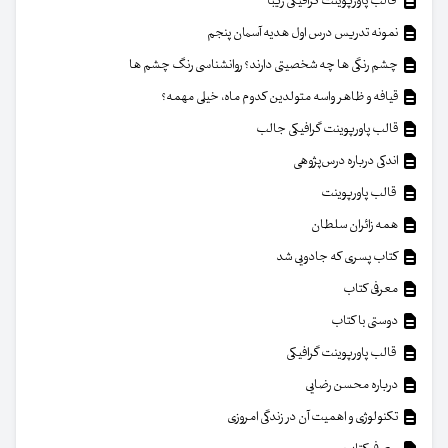
قالب پاورپوینت گرافیکی زیبا
نمونه تدریس درس اول هدیه آسمان پنجم
چشم رنگی ها چه شخصیتی دارند؟ روانشناسی رنگ چشم ها
قیافه و ظاهر واسه متولدین کدوم ماه، خیلی مهمه؟
قالب پاورپوینت گرافیکی جالب
اندکی درباره درس‌پژوهی
قالب پاورپوینت
همه زائران سلطان
کتاب پسری که جادویی شد
معرفی کتاب
دوستی با کتاب
قالب پاورپوینت گرافیکی
درباره محسن رضایی
تکنولوژی و اهمیت آن در زندگی امروزی