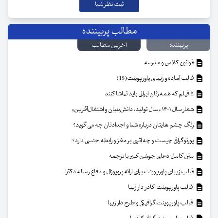
مطالب پربیننده
پربیننده
آخرین مطالب
قوانین کلاس و مدرسه
قالب آماده و زیبای پاورپوینت(15)
۵ فیلم که همه زنان ایرانی باید تماشا کنند
شعار سال ۱۴۰۱ «سال تولید، دانش‌بنیان و اشتغال‌آفرین»
رنگ چشم هایتان درباره شما و اجدادتان چه می گوید؟
پورنوگرافی چیست و چه اثری بر مغز و رابطه جنسی دارد؟
متن کامل دعای جوشن کبیر با ترجمه
قالب زیبای پاورپوینت برای ارائه پروپوزال و دفاع رساله دکترا
قالب پاورپوینت کادر دار زیبا
قالب پاورپوینت گرافیکی و طرح دار زیبا