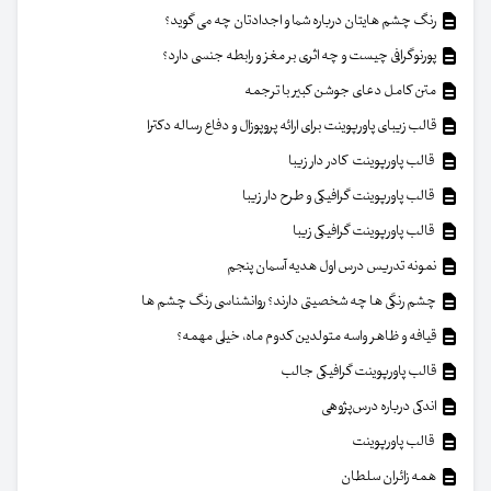
رنگ چشم هایتان درباره شما و اجدادتان چه می گوید؟
پورنوگرافی چیست و چه اثری بر مغز و رابطه جنسی دارد؟
متن کامل دعای جوشن کبیر با ترجمه
قالب زیبای پاورپوینت برای ارائه پروپوزال و دفاع رساله دکترا
قالب پاورپوینت کادر دار زیبا
قالب پاورپوینت گرافیکی و طرح دار زیبا
قالب پاورپوینت گرافیکی زیبا
نمونه تدریس درس اول هدیه آسمان پنجم
چشم رنگی ها چه شخصیتی دارند؟ روانشناسی رنگ چشم ها
قیافه و ظاهر واسه متولدین کدوم ماه، خیلی مهمه؟
قالب پاورپوینت گرافیکی جالب
اندکی درباره درس‌پژوهی
قالب پاورپوینت
همه زائران سلطان