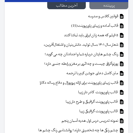
پربیننده
آخرین مطالب
قوانین کلاس و مدرسه
قالب آماده و زیبای پاورپوینت(15)
۵ فیلم که همه زنان ایرانی باید تماشا کنند
شعار سال ۱۴۰۱ «سال تولید، دانش‌بنیان و اشتغال‌آفرین»
رنگ چشم هایتان درباره شما و اجدادتان چه می گوید؟
پورنوگرافی چیست و چه اثری بر مغز و رابطه جنسی دارد؟
متن کامل دعای جوشن کبیر با ترجمه
قالب زیبای پاورپوینت برای ارائه پروپوزال و دفاع رساله دکترا
قالب پاورپوینت کادر دار زیبا
قالب پاورپوینت گرافیکی و طرح دار زیبا
قالب پاورپوینت گرافیکی زیبا
نمونه تدریس درس اول هدیه آسمان پنجم
چشم رنگی ها چه شخصیتی دارند؟ روانشناسی رنگ چشم ها