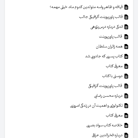
قیافه و ظاهر واسه متولدین کدوم ماه، خیلی مهمه؟
قالب پاورپوینت گرافیکی جالب
اندکی درباره درس‌پژوهی
قالب پاورپوینت
همه زائران سلطان
کتاب پسری که جادویی شد
معرفی کتاب
دوستی با کتاب
قالب پاورپوینت گرافیکی
درباره محسن رضایی
تکنولوژی و اهمیت آن در زندگی امروزی
معرفی کتاب
خلاصه کتاب سواد بصری
درباره فخرالدین عراقی