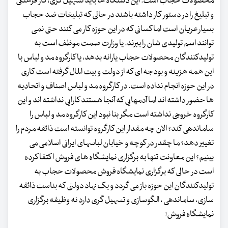
محصولات حجاب است. این دستگاه ها باید تسهیل گری، کار فرهنگی
و تبلیغ را در دستور کار داشته باشند در حالی که تبلیغات ضد حجاب
بسیار عریان است اما کسانی که در این حوزه کار می کنند حتی نمی
توانند اسم تولیدی شان را ببرند. یا وزارت صمت موظف است به
تولیدکنندگان محصولات حجاب یارانه بدهد، یا کارگروه مد و لباس با
این همه هزینه و بودجه ای که از دولت و بیت المال گرفته است کاری
در این حوزه انجام نداده است. در کارگروه مد و لباس اصناف و اتحادیه
ها حضور داشته اند اما آدمهایی که آنجا هستند کارایی نداشته اند و این
کارگروه خروجی نداشته است مگر بنا نبود این کارگروه مد و لباس را
ساماندهی کند؟ الان چه مقدار این کارگروه توانسته است ذائقه مردم را
تغییر دهد؟ ما چقدر در کوچه و خیابان لباسهای ایرانی اسلامی می
بینیم؟ این معاونت تنها به برگزاری نمایشگاه های فروش اکتفا کرده
است در حالی که برگزاری نمایشگاه فروش محصولات حجاب به
تولیدکنندگان این حوزه باز می گردد و یک نهاد دولتی که بناست ذائقه
سازی، ساماندهی ، الگوسازی و تسهیل گری دارد نه وظیفه برگزاری
نمایشگاه فروش!