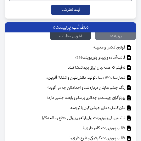
مطالب پربیننده
پربیننده
آخرین مطالب
قوانین کلاس و مدرسه
قالب آماده و زیبای پاورپوینت(15)
۵ فیلم که همه زنان ایرانی باید تماشا کنند
شعار سال ۱۴۰۱ «سال تولید، دانش‌بنیان و اشتغال‌آفرین»
رنگ چشم هایتان درباره شما و اجدادتان چه می گوید؟
پورنوگرافی چیست و چه اثری بر مغز و رابطه جنسی دارد؟
متن کامل دعای جوشن کبیر با ترجمه
قالب زیبای پاورپوینت برای ارائه پروپوزال و دفاع رساله دکترا
قالب پاورپوینت کادر دار زیبا
قالب پاورپوینت گرافیکی و طرح دار زیبا