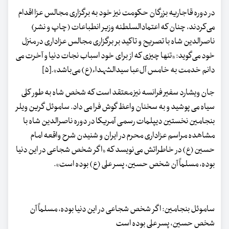
در دوره قاجاریه بزرگان حکومت نیز خود به برگزاری مجالس عزا اقدام
می‌کردند، چنان که اعتمادالسلطنه وزیر انطباعات (چاپ و نشر)
ناصرالدین شاه با تصریح و تاکید بر برگزاری مجالس عزاداری در منزل
خود می‌گوید: «تنها چیزی که از برای خود اسباب نجات دنیا و آخرت می
دانم خدمت به خامس آل‌عبا سیدالشهداء(ع) می‌باشد».[۵]
جان ویشارد سفیر فرانسه نیز معتقد است که شخص شاه به طور کلی
سیاه می پوشید و به سخنان واعظ گوش فرا می داد. ساموئل گرین ویلر
بنجامین نخستین دیپلمات رسمی آمریکا در دوره ناصرالدین شاه با
مشاهده مراسم عزاداری محرم در ایران و شنیدن شرح واقعه امام
حسین (ع) در خاطراتش می‌نویسد که «اگر شخص شجاعی در این دنیا
بوده، مسلماً آن شخص حسین، پسر علی (ع) بوده است».
ساموئل بنجامین: اگر شخص شجاعی در این دنیا بوده، مسلماً آن
شخص حسین، پسر علی بوده است