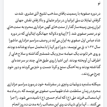
نو
در دوره صفویه با رسمیت یافتن مذهب تشیع اثنی‌عشری، شدت
گرفتن تمایلات ملی ایرانیان در برابر عثمانی و بالا رفتن نقش جهانی
ایران‌زمین زمینه‌ساز گذار از سنت‌های کهن عزاداری محرم به سنت‌هایی
نو در عصر صفوی شد. [۳] پیترو دلاواله جهانگرد ایتالیایی که در دوره
شاه عباس اول صفوی به ایران می‌آید در وصف مراسم عزاداری عاشورا
سال ۱۰۲۷ ه. ق می‌نویسد: «دورا دور آنها را با مخمل سیاه پوشانده بودند
و روی هر تابوت یک عمامه سبز و یک شمشیر گذاشته و سلاح‌هایی از
اطراف آن آویخته بودند. این اشیا را روی طبق‌هایی چند بر سر عده‌ای
گذاشته بودند و به آهنگ سنج و کرنا جست و خیز می‌کردند و دور خود
چرخ می‌زدند».
میکله مامبره دیپلمات ونیزی در سفرنامه خود در مورد مراسم عزاداری
محرم در زمان سلطنت شاه طهماسب صفوی می‌نویسد که «در ماه مه
آنها مصائب فرزند علی (ع) که امام حسین (ع) نامیده می‌شود، را اجرا
می‌کنند ... آنها برای شهادت وی این مصائب را به مدت ده روز انجام