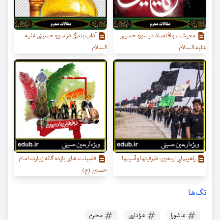
معیشت و اقتصاد در سیره حسینی
آداب بندگی در سیره حسینی علیه
علیه السلام
السلام
راهپیمایی اربعین؛ ظرفیتها و آسیبها
فضیلت های یازده گانه زیارت امام
حسین (ع)
تگ‌ها
عاشورا
عزاداری
محرم