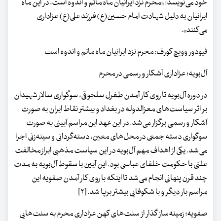
خود می‌نویسد: «محرم نزد ایرانیان ماه ماتم و اندوه است، در این ماه
ایرانیان به دلیل شهادت امام حسین(ع) فرزند علی(ع) عزاداری
می‌کنند».
فیودور وویچ کورف: محرم نزد ایرانیان ماه ماتم و اندوه است
آل‌بویه؛ عزاداری آشکار و رسمی در محرم
در دوره آل‌بویه تا روی کار آمدن طغرل سلجوقی، سوگواری سالار شهیدان
بر اثر سیاست‌های معزالدوله در بغداد و بیشتر نقاط ایران به صورت
آشکار و رسمی برگزار می‌شد. در این عهد این مراسم آیینی به صورت
سوگواری دسته جمعی در محل‌های معین، دسته‌گردانی و سینه‌زنی اجرا
می‌شد. یکی از اهداف مهم آل‌بویه در این سیاست مذهبی ابراز مخالفت
علنی با حکومت خلفای عباسی بود. این آیین با سقوط آل‌بویه به مدت
چند قرن پنهانی انجام می‌شد تا اینکه با روی کار آمدن صفویه این
مراسم بار دیگر و با شکوفایی بیشتر برپا شد. [۲]
صفویه؛ زمینه‌ساز گذار از سنت‌های کهن عزاداری محرم به سنت‌هایی