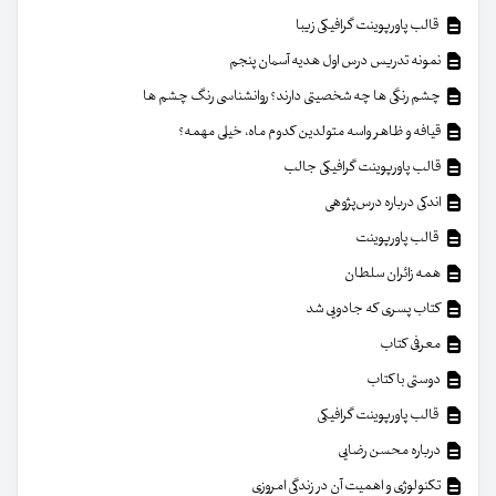
قالب پاورپوینت گرافیکی زیبا
نمونه تدریس درس اول هدیه آسمان پنجم
چشم رنگی ها چه شخصیتی دارند؟ روانشناسی رنگ چشم ها
قیافه و ظاهر واسه متولدین کدوم ماه، خیلی مهمه؟
قالب پاورپوینت گرافیکی جالب
اندکی درباره درس‌پژوهی
قالب پاورپوینت
همه زائران سلطان
کتاب پسری که جادویی شد
معرفی کتاب
دوستی با کتاب
قالب پاورپوینت گرافیکی
درباره محسن رضایی
تکنولوژی و اهمیت آن در زندگی امروزی