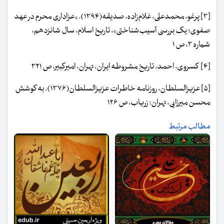
[۳] پرغو، محمدعلی، غلام‌زاده، صدیقه(۱۳۹۴). «عزاداری محرم در عهد
صفوی؛ یک بررسی آسیب‌شناختی»، تاریخ اسلام، سال شانزدهم،
شماره ۳، ص ۱
[۴] کسروی، احمد، تاریخ مشروطه ایران، تهران، امیرکبیر، ص ۳۲۱
[۵] عزیزالسلطان، روزنامه خاطرات عزیزالسلطان(۱۳۷۶). به کوشش
محسن میرزایی، تهران: زریاب، ص ۱۲۶
مطالب مرتبط