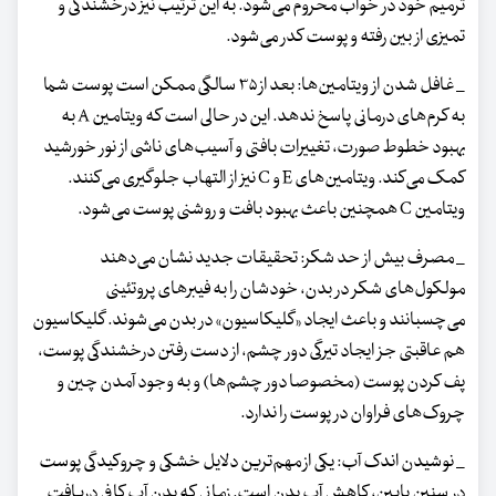
ترمیم خود در خواب محروم می‌شود. به این ترتیب نیز درخشندگی و
تمیزی از بین رفته و پوست کدر می‌شود.
_ غافل شدن از ویتامین‌ها: بعد از ۳۵ سالگی ممکن است پوست شما
به کرم‌های درمانی پاسخ ندهد. این در حالی است که ویتامین A به
بهبود خطوط صورت، تغییرات بافتی و آسیب‌های ناشی از نور خورشید
کمک می‌کند. ویتامین‌های E و C نیز از التهاب جلوگیری می‌کنند.
ویتامین C همچنین باعث بهبود بافت و روشنی پوست می‌شود.
_ مصرف بیش از حد شکر: تحقیقات جدید نشان می‌دهند
مولکول‌های شکر در بدن، خودشان را به فیبرهای پروتئینی
می‌چسبانند و باعث ایجاد «گلیکاسیون» در بدن می‌شوند. گلیکاسیون
هم عاقبتی جز ایجاد تیرگی دور چشم، از دست رفتن درخشندگی پوست،
پف کردن پوست (مخصوصا دور چشم‌ها) و به وجود آمدن چین ‌و
چروک‌های فراوان در پوست را ندارد.
_ نوشیدن اندک آب: یکی از مهم‌ترین دلایل خشکی و چروکیدگی پوست
در سنین پایین، کاهش آب بدن است. زمانی که بدن آب کافی دریافت