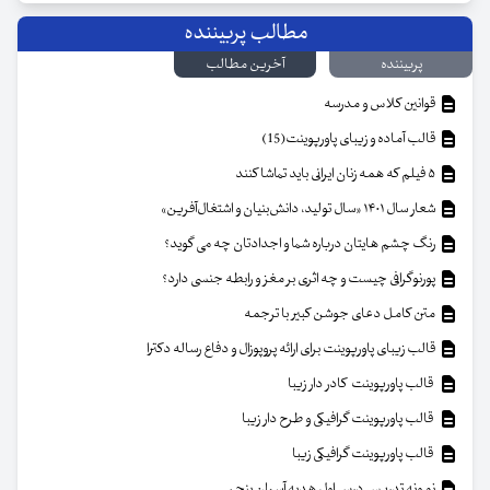
مطالب پربیننده
پربیننده
آخرین مطالب
قوانین کلاس و مدرسه
قالب آماده و زیبای پاورپوینت(15)
۵ فیلم که همه زنان ایرانی باید تماشا کنند
شعار سال ۱۴۰۱ «سال تولید، دانش‌بنیان و اشتغال‌آفرین»
رنگ چشم هایتان درباره شما و اجدادتان چه می گوید؟
پورنوگرافی چیست و چه اثری بر مغز و رابطه جنسی دارد؟
متن کامل دعای جوشن کبیر با ترجمه
قالب زیبای پاورپوینت برای ارائه پروپوزال و دفاع رساله دکترا
قالب پاورپوینت کادر دار زیبا
قالب پاورپوینت گرافیکی و طرح دار زیبا
قالب پاورپوینت گرافیکی زیبا
نمونه تدریس درس اول هدیه آسمان پنجم