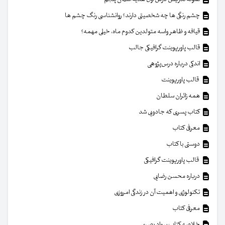
چشم رنگی ها چه شخصیتی دارند؟ روانشناسی رنگ چشم ها
قیافه و ظاهر واسه متولدین کدوم ماه، خیلی مهمه؟
قالب پاورپوینت گرافیکی جالب
اندکی درباره درس‌پژوهی
قالب پاورپوینت
همه زائران سلطان
کتاب پسری که جادویی شد
معرفی کتاب
دوستی با کتاب
قالب پاورپوینت گرافیکی
درباره محسن رضایی
تکنولوژی و اهمیت آن در زندگی امروزی
معرفی کتاب
خلاصه کتاب سواد بصری