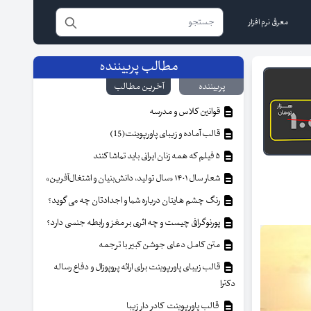
معرفی نرم افزار
مطالب پربیننده
پربیننده
آخرین مطالب
قوانین کلاس و مدرسه
قالب آماده و زیبای پاورپوینت(15)
۵ فیلم که همه زنان ایرانی باید تماشا کنند
شعار سال ۱۴۰۱ «سال تولید، دانش‌بنیان و اشتغال‌آفرین»
رنگ چشم هایتان درباره شما و اجدادتان چه می گوید؟
پورنوگرافی چیست و چه اثری بر مغز و رابطه جنسی دارد؟
متن کامل دعای جوشن کبیر با ترجمه
قالب زیبای پاورپوینت برای ارائه پروپوزال و دفاع رساله
دکترا
قالب پاورپوینت کادر دار زیبا