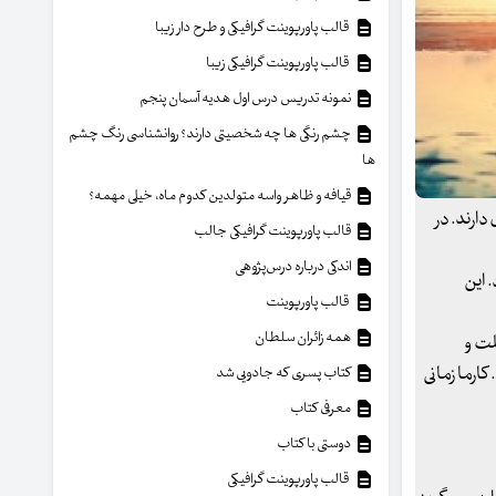
قالب پاورپوینت گرافیکی و طرح دار زیبا
قالب پاورپوینت گرافیکی زیبا
نمونه تدریس درس اول هدیه آسمان پنجم
چشم رنگی ها چه شخصیتی دارند؟ روانشناسی رنگ چشم
ها
قیافه و ظاهر واسه متولدین کدوم ماه، خیلی مهمه؟
دارند. در
قالب پاورپوینت گرافیکی جالب
اندکی درباره درس‌پژوهی
 این
قالب پاورپوینت
همه زائران سلطان
لت و
ارما زمانی
کتاب پسری که جادویی شد
معرفی کتاب
دوستی با کتاب
قالب پاورپوینت گرافیکی