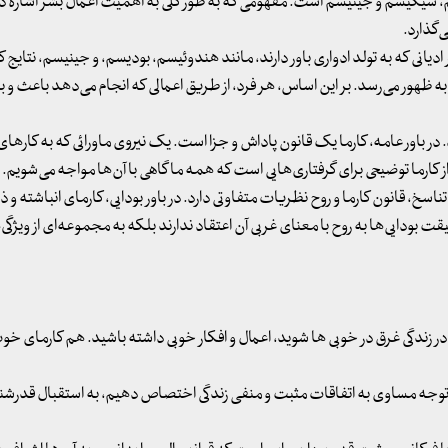
، سیکیسم و جینیسم است. مفهومی که به طور کلی به اهمیت اعمال بشر اشاره دار
‌گذارد.
انی که به تولد ادواری باور دارند، مانند هندوئیسم، بودیسم، و جینیسم، نتایج کا
ه ظهور می‌رسد. بر این اساس، هر فرد، از طریق اعمالی که انجام می‌دهد باعث و بان
 در باور عامه، کارما یک قانون پاداش و جزا است. یک نیروی ماورائی که به کاره
 از کارما توضیحی برای گرفتاری‌هایی است که همه ما گاهی با آن‌ها مواجه می‌شویم.
، قانون کارما و روح نظریات متفاوتی دارد. در باور بودایی، کارمای انباشته و 
ت بودایی‌ها به روح با معنای غربی آن اعتقاد ندارند بلکه به مجموعه‌ای از ویژگی
ر زندگی غرق در خوبی ها شوید، اعمال و افکار خوبی داشته باشید. هم کارمای خو
گر توجه مساوی به اتفاقات مثبت و منفی زندگی اختصاص دهیم، به استقبال قدرشن