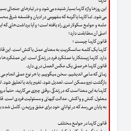
کارما
این روزها واژه کارما بسیار شنیده می‌شود و در تیترهای جنجالی بس
می‌شود. اما کارما یا کَرمه که مفهومی در ادیان و فلسفه شرقی 
عامه و جوامع سکولار غربی راه یافته است؟ و آیا برداشت‌هایی که این
اصلی آن مطابقت دارد؟
قانون کارما چیست ؟
کارما یک کلمه سانسکریت به معنای عمل یا کنش است. این قا
دارد. کارما زیستکار یا عملکرد فرد در زندگی است. این عملکردها ذاتاً
قانون کارما هر عملی یک عکس العمل در پی دارد.
زمانی که ما می اندیشیم، سخن میگوییم، یا هر نوع عملی انجام می 
بازگشت نیرو ممکن است، تعدیل شود، تغییر یابد یا تعلیق شود. اما
کارما به این معنا است که در زندگی «وقتی چیزی می‌کارید، حتماً د
معلول، کنش و واکنش، عدالت کیهانی و مسئولیت فردی است. قانون ک
به پایان می‌رسد که در توانایی خود برای عشق ورزیدن، کامل شده ب
قانون کارما در جوامع مختلف