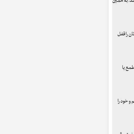
ند. به همین
ان را قفل
طمع یا
و خود را