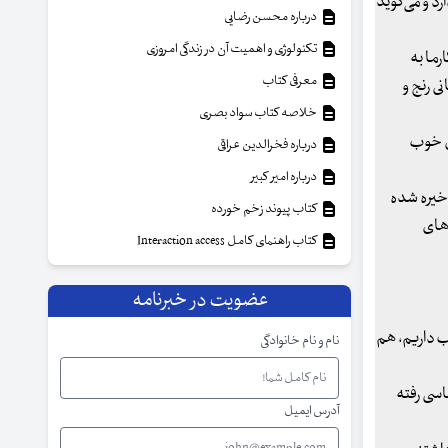
د و می‌گوید
درباره محسن رضایی
تکنولوژی و اهمیت آن در زندگی امروزی
رما به
معرفی کتاب
ی رنج و
خلاصه کتاب سواد بصری
ای خوب
درباره فخرالدین عراقی
درباره امیر کبیر
ذخیره شده
کتاب پیوند زخم خورده
‌های
کتاب راهنمای کامل Interaction access
عضویت در خبرنامه
ب داریم، هم
نام و نام خانوادگی
اسی رفته
آدرس ایمیل