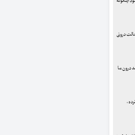
ود اینگونه
حالت درونی
ند درون ما
ده ،