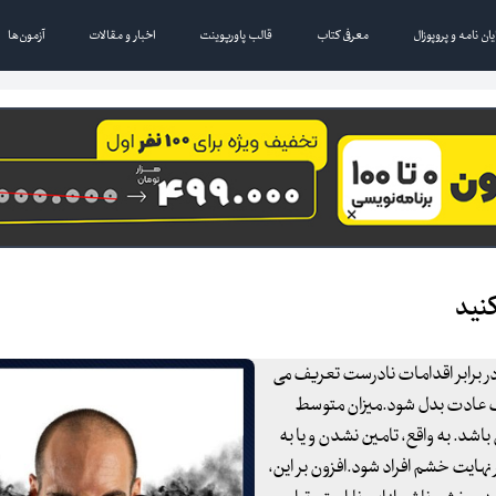
یان نامه و پروپوزال
معرفی کتاب
قالب پاورپوینت
اخبار و مقالات
آزمون‌ها
کنید
 در برابر اقدامات نادرست تعریف می
ک عادت بدل شود.میزان متوسط
د. به واقع، تامین نشدن و یا به
 نهایت خشم افراد شود.افزون بر این،