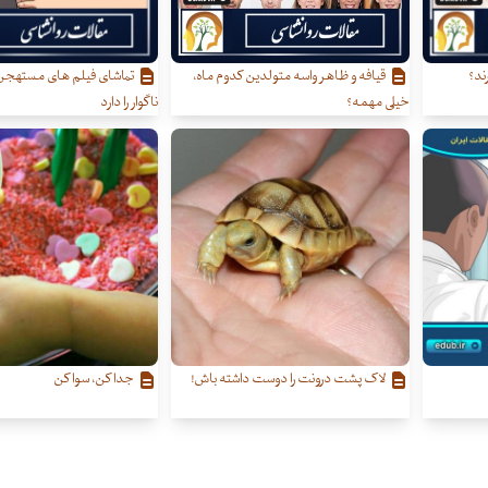
ند؟
قیافه و ظاهر واسه متولدین کدوم ماه،
تماشای فیلم های مستهجن 
خیلی مهمه؟
ناگوار را دارد
لاک پشت درونت را دوست داشته باش!
جدا کن، سوا کن