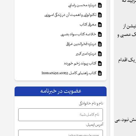
رآیید که
درباره محسن رضایی
تکنولوژی و اهمیت آن در زندگی امروزی
معرفی کتاب
یشن از
یک عصبی و
خلاصه کتاب سواد بصری
درباره فخرالدین عراقی
درباره امیر کبیر
 یک اقدام
کتاب پیوند زخم خورده
کتاب راهنمای کامل Interaction access
عضویت در خبرنامه
نام و نام خانوادگی
حقش نبود، می
آدرس ایمیل