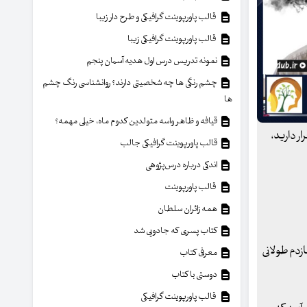
قالب پاورپوینت گرافیکی و طرح دار زیبا
قالب پاورپوینت گرافیکی زیبا
نمونه تدریس درس اول هدیه آسمان پنجم
چشم رنگی ها چه شخصیتی دارند؟ روانشناسی رنگ چشم
ها
قیافه و ظاهر واسه متولدین کدوم ماه، خیلی مهمه؟
ر دارید،
قالب پاورپوینت گرافیکی جالب
اندکی درباره درس‌پژوهی
قالب پاورپوینت
همه زائران سلطان
کتاب پسری که جادویی شد
زدم طولانی
معرفی کتاب
دوستی با کتاب
قالب پاورپوینت گرافیکی