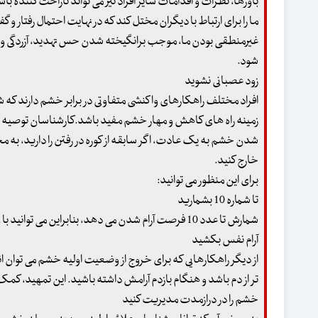
باورها، نظرات و اقدامات سایر افراد نیز می تواند ناراحت کننده باش
ما را برای ارتباط با دیگران مختل کند که در نهایت احتمال رفتار و 
غیرمنطقی بودن ما، موجب برانگیخته شدن حس تهدید، آزردگی و 
شود.
زود عصبانی نشوید
افراد مختلف راهکارهای واکنشی متفاوتی در برابر خشم دارند که 
زمینه راه های کاهش و مهار خشم مفید باشد.کارشناسان توصیه می
شدن خشم به یک عادت، اگر سابقه از کوره در رفتن را دارید، به م
خارج کنید.
برای این منظور می توانید:
تا شماره 10 بشمارید
شمارش تا عدد 10 فرصت آرام شدن می دهد، بنابراین می توانید با وضوح بیشتری فکر کرده و بر خشم آنی خود غلبه کنید.
آرام نفس بکشید
از دیگر راهکارهایی که برای خروج از وضعیت اولیه خشم می توان ان
تر از دم باشد و هنگام بازدم آرامش داشته باشید. این تمهید، ک
خشم را در درازمدت مدیریت کنید