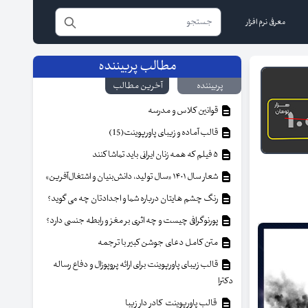
معرفی نرم افزار
مطالب پربیننده
پربیننده
آخرین مطالب
قوانین کلاس و مدرسه
قالب آماده و زیبای پاورپوینت(15)
۵ فیلم که همه زنان ایرانی باید تماشا کنند
شعار سال ۱۴۰۱ «سال تولید، دانش‌بنیان و اشتغال‌آفرین»
رنگ چشم هایتان درباره شما و اجدادتان چه می گوید؟
پورنوگرافی چیست و چه اثری بر مغز و رابطه جنسی دارد؟
متن کامل دعای جوشن کبیر با ترجمه
قالب زیبای پاورپوینت برای ارائه پروپوزال و دفاع رساله
دکترا
قالب پاورپوینت کادر دار زیبا