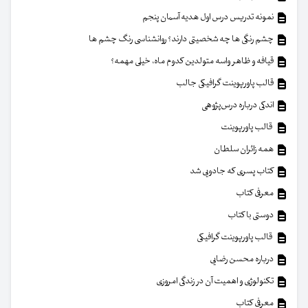
نمونه تدریس درس اول هدیه آسمان پنجم
چشم رنگی ها چه شخصیتی دارند؟ روانشناسی رنگ چشم ها
قیافه و ظاهر واسه متولدین کدوم ماه، خیلی مهمه؟
قالب پاورپوینت گرافیکی جالب
اندکی درباره درس‌پژوهی
قالب پاورپوینت
همه زائران سلطان
کتاب پسری که جادویی شد
معرفی کتاب
دوستی با کتاب
قالب پاورپوینت گرافیکی
درباره محسن رضایی
تکنولوژی و اهمیت آن در زندگی امروزی
معرفی کتاب