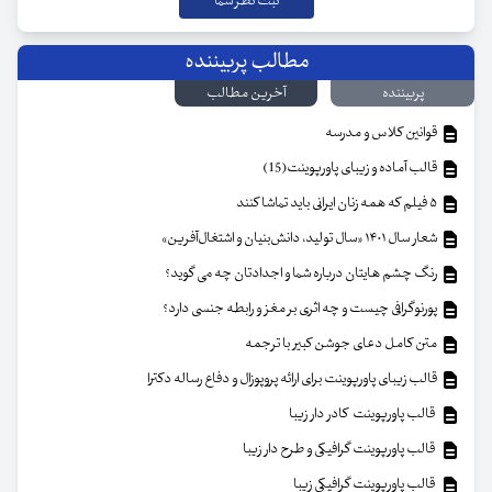
مطالب پربیننده
پربیننده
آخرین مطالب
قوانین کلاس و مدرسه
قالب آماده و زیبای پاورپوینت(15)
۵ فیلم که همه زنان ایرانی باید تماشا کنند
شعار سال ۱۴۰۱ «سال تولید، دانش‌بنیان و اشتغال‌آفرین»
رنگ چشم هایتان درباره شما و اجدادتان چه می گوید؟
پورنوگرافی چیست و چه اثری بر مغز و رابطه جنسی دارد؟
متن کامل دعای جوشن کبیر با ترجمه
قالب زیبای پاورپوینت برای ارائه پروپوزال و دفاع رساله دکترا
قالب پاورپوینت کادر دار زیبا
قالب پاورپوینت گرافیکی و طرح دار زیبا
قالب پاورپوینت گرافیکی زیبا