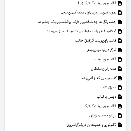
قالب پاورپوینت گرافیکی زیبا
نمونه تدریس درس اول هدیه آسمان پنجم
چشم رنگی ها چه شخصیتی دارند؟ روانشناسی رنگ چشم ها
قیافه و ظاهر واسه متولدین کدوم ماه، خیلی مهمه؟
قالب پاورپوینت گرافیکی جالب
اندکی درباره درس‌پژوهی
قالب پاورپوینت
همه زائران سلطان
کتاب پسری که جادویی شد
معرفی کتاب
دوستی با کتاب
قالب پاورپوینت گرافیکی
درباره محسن رضایی
تکنولوژی و اهمیت آن در زندگی امروزی