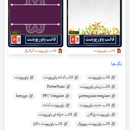
قالب پاورپوینت
قالب پاورپوینت گرافیکی
تگ‌ها
قالب پاورپوینت
قالب آماده پاورپوینت
پاورپوینت
قالب زیبای پاورپوینت
PowerPoint
free ppt
PPT Template
powerpoint template
قالب جدید پاورپوینت
پاورپوینت آماده
پاورپوینت رایگان
قالب حرفه ای پاورپوینت
قالب پاورپوینت پروپوزال
قالب پاورپوینت دکترا