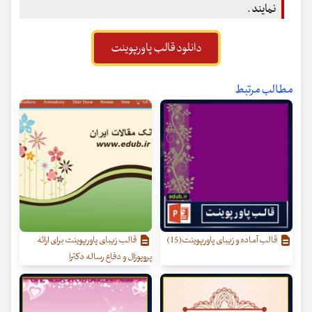
نمایند .
دانلود قالب پاورپوینت
مطالب مرتبط
قالب آماده و زیبای پاورپوینت(15)
قالب زیبای پاورپوینت برای ارائه
پروپوزال و دفاع رساله دکترا