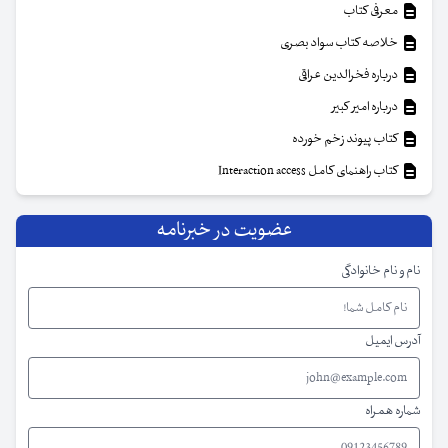
معرفی کتاب
خلاصه کتاب سواد بصری
درباره فخرالدین عراقی
درباره امیر کبیر
کتاب پیوند زخم خورده
کتاب راهنمای کامل Interaction access
عضویت در خبرنامه
نام و نام خانوادگی
آدرس ایمیل
شماره همراه