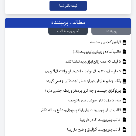
مطالب پربیننده
پربیننده
آخرین مطالب
قوانین کلاس و مدرسه
قالب آماده و زیبای پاورپوینت(15)
۵ فیلم که همه زنان ایرانی باید تماشا کنند
شعار سال ۱۴۰۱ «سال تولید، دانش‌بنیان و اشتغال‌آفرین»
رنگ چشم هایتان درباره شما و اجدادتان چه می گوید؟
پورنوگرافی چیست و چه اثری بر مغز و رابطه جنسی دارد؟
متن کامل دعای جوشن کبیر با ترجمه
قالب زیبای پاورپوینت برای ارائه پروپوزال و دفاع رساله دکترا
قالب پاورپوینت کادر دار زیبا
قالب پاورپوینت گرافیکی و طرح دار زیبا