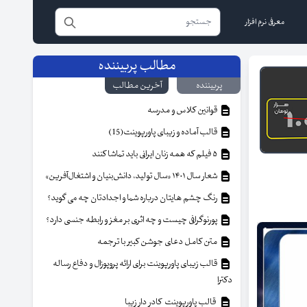
معرفی نرم افزار
مطالب پربیننده
پربیننده
آخرین مطالب
قوانین کلاس و مدرسه
قالب آماده و زیبای پاورپوینت(15)
۵ فیلم که همه زنان ایرانی باید تماشا کنند
شعار سال ۱۴۰۱ «سال تولید، دانش‌بنیان و اشتغال‌آفرین»
رنگ چشم هایتان درباره شما و اجدادتان چه می گوید؟
پورنوگرافی چیست و چه اثری بر مغز و رابطه جنسی دارد؟
متن کامل دعای جوشن کبیر با ترجمه
قالب زیبای پاورپوینت برای ارائه پروپوزال و دفاع رساله
دکترا
قالب پاورپوینت کادر دار زیبا