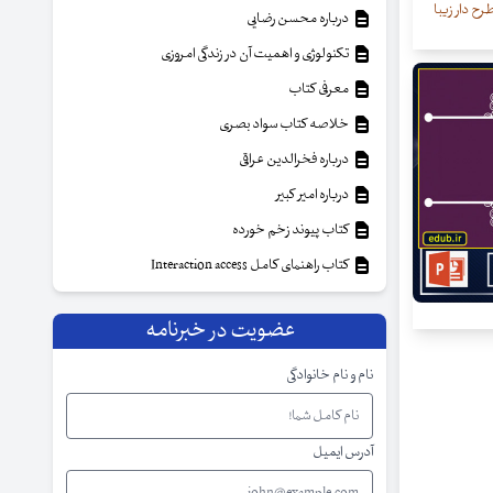
رح دار زیبا
درباره محسن رضایی
تکنولوژی و اهمیت آن در زندگی امروزی
معرفی کتاب
خلاصه کتاب سواد بصری
درباره فخرالدین عراقی
درباره امیر کبیر
کتاب پیوند زخم خورده
کتاب راهنمای کامل Interaction access
عضویت در خبرنامه
نام و نام خانوادگی
آدرس ایمیل