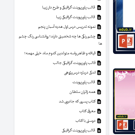
قالب پاورپوینت گرافیکی و طرح دار زیبا
قالب پاورپوینت گرافیکی زیبا
نمونه تدریس درس اول هدیه آسمان پنجم
چشم رنگی ها چه شخصیتی دارند؟ روانشناسی رنگ چشم
ها
قیافه و ظاهر واسه متولدین کدوم ماه، خیلی مهمه؟
قالب پاورپوینت گرافیکی جالب
اندکی درباره درس‌پژوهی
قالب پاورپوینت
همه زائران سلطان
کتاب پسری که جادویی شد
معرفی کتاب
دوستی با کتاب
قالب پاورپوینت گرافیکی