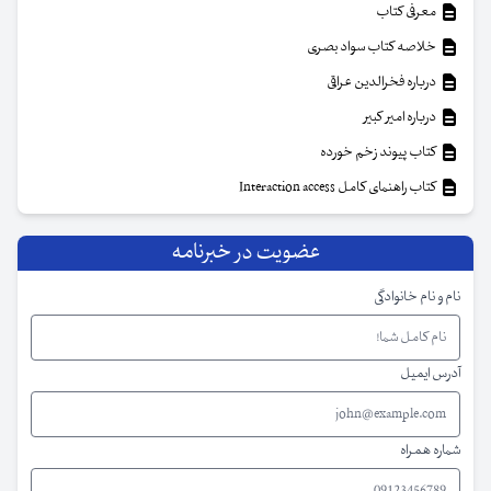
معرفی کتاب
خلاصه کتاب سواد بصری
درباره فخرالدین عراقی
درباره امیر کبیر
کتاب پیوند زخم خورده
کتاب راهنمای کامل Interaction access
عضویت در خبرنامه
نام و نام خانوادگی
آدرس ایمیل
شماره همراه