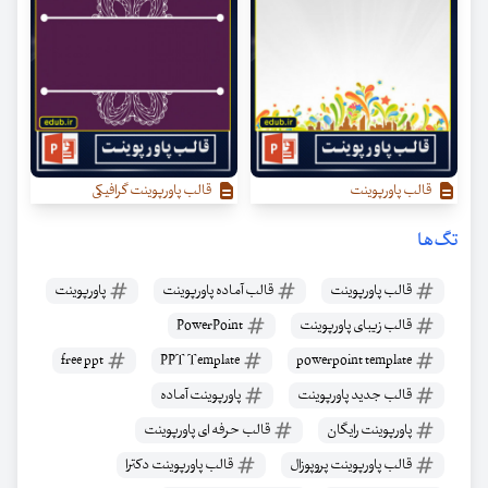
قالب پاورپوینت
قالب پاورپوینت گرافیکی
تگ‌ها
قالب پاورپوینت
قالب آماده پاورپوینت
پاورپوینت
قالب زیبای پاورپوینت
PowerPoint
free ppt
PPT Template
powerpoint template
قالب جدید پاورپوینت
پاورپوینت آماده
پاورپوینت رایگان
قالب حرفه ای پاورپوینت
قالب پاورپوینت پروپوزال
قالب پاورپوینت دکترا