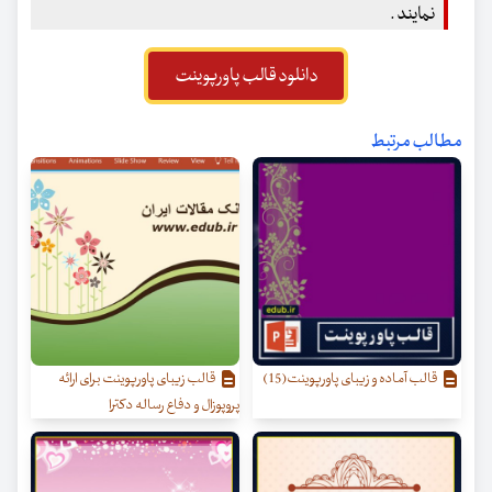
نمایند .
دانلود قالب پاورپوینت
مطالب مرتبط
قالب آماده و زیبای پاورپوینت(15)
قالب زیبای پاورپوینت برای ارائه
پروپوزال و دفاع رساله دکترا