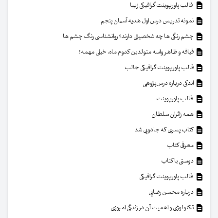
قالب پاورپوینت گرافیکی زیبا
نمونه تدریس درس اول هدیه آسمان پنجم
چشم رنگی ها چه شخصیتی دارند؟ روانشناسی رنگ چشم ها
قیافه و ظاهر واسه متولدین کدوم ماه، خیلی مهمه؟
قالب پاورپوینت گرافیکی جالب
اندکی درباره درس‌پژوهی
قالب پاورپوینت
همه زائران سلطان
کتاب پسری که جادویی شد
معرفی کتاب
دوستی با کتاب
قالب پاورپوینت گرافیکی
درباره محسن رضایی
تکنولوژی و اهمیت آن در زندگی امروزی