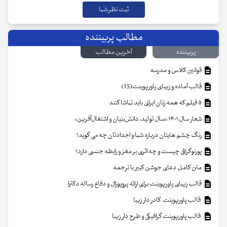
مطالب پربیننده
پربیننده
آخرین مطالب
قوانین کلاس و مدرسه
قالب آماده و زیبای پاورپوینت(15)
۵ فیلم که همه زنان ایرانی باید تماشا کنند
شعار سال ۱۴۰۱ «سال تولید، دانش‌بنیان و اشتغال‌آفرین»
رنگ چشم هایتان درباره شما و اجدادتان چه می گوید؟
پورنوگرافی چیست و چه اثری بر مغز و رابطه جنسی دارد؟
متن کامل دعای جوشن کبیر با ترجمه
قالب زیبای پاورپوینت برای ارائه پروپوزال و دفاع رساله دکترا
قالب پاورپوینت کادر دار زیبا
قالب پاورپوینت گرافیکی و طرح دار زیبا