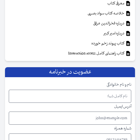
معرفی کتاب
خلاصه کتاب سواد بصری
درباره فخرالدین عراقی
درباره امیر کبیر
کتاب پیوند زخم خورده
کتاب راهنمای کامل Interaction access
عضویت در خبرنامه
نام و نام خانوادگی
آدرس ایمیل
شماره همراه