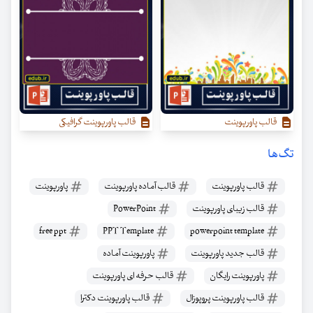
قالب پاورپوینت
قالب پاورپوینت گرافیکی
تگ‌ها
قالب پاورپوینت
قالب آماده پاورپوینت
پاورپوینت
قالب زیبای پاورپوینت
PowerPoint
free ppt
PPT Template
powerpoint template
قالب جدید پاورپوینت
پاورپوینت آماده
پاورپوینت رایگان
قالب حرفه ای پاورپوینت
قالب پاورپوینت پروپوزال
قالب پاورپوینت دکترا