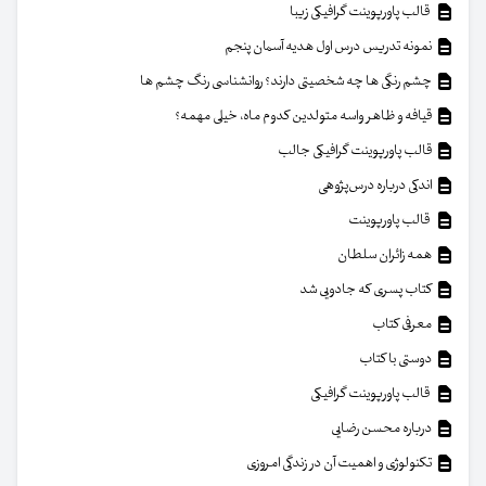
قالب پاورپوینت گرافیکی زیبا
نمونه تدریس درس اول هدیه آسمان پنجم
چشم رنگی ها چه شخصیتی دارند؟ روانشناسی رنگ چشم ها
قیافه و ظاهر واسه متولدین کدوم ماه، خیلی مهمه؟
قالب پاورپوینت گرافیکی جالب
اندکی درباره درس‌پژوهی
قالب پاورپوینت
همه زائران سلطان
کتاب پسری که جادویی شد
معرفی کتاب
دوستی با کتاب
قالب پاورپوینت گرافیکی
درباره محسن رضایی
تکنولوژی و اهمیت آن در زندگی امروزی