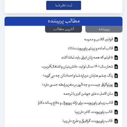
مطالب پربیننده
پربیننده
آخرین مطالب
قوانین کلاس و مدرسه
قالب آماده و زیبای پاورپوینت(15)
۵ فیلم که همه زنان ایرانی باید تماشا کنند
شعار سال ۱۴۰۱ «سال تولید، دانش‌بنیان و اشتغال‌آفرین»
رنگ چشم هایتان درباره شما و اجدادتان چه می گوید؟
پورنوگرافی چیست و چه اثری بر مغز و رابطه جنسی دارد؟
متن کامل دعای جوشن کبیر با ترجمه
قالب زیبای پاورپوینت برای ارائه پروپوزال و دفاع رساله دکترا
قالب پاورپوینت کادر دار زیبا
قالب پاورپوینت گرافیکی و طرح دار زیبا