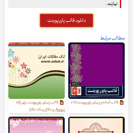
نمایند .
دانلود قالب پاورپوینت
مطالب مرتبط
قالب آماده و زیبای پاورپوینت(15)
قالب زیبای پاورپوینت برای ارائه
پروپوزال و دفاع رساله دکترا