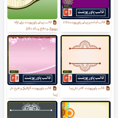
قالب آماده و زیبای پاورپوینت(15)
قالب زیبای پاورپوینت برای ارائه
پروپوزال و دفاع رساله دکترا
قالب پاورپوینت کادر دار زیبا
قالب پاورپوینت گرافیکی و طرح دار
زیبا