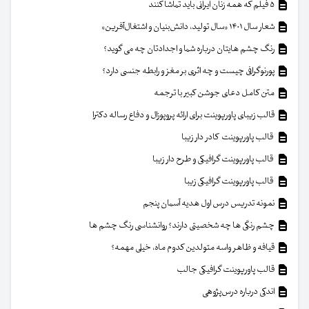
۵ فیلم که همه زنان ایرانی باید تماشا کنند
شعار سال ۱۴۰۱ «سال تولید، دانش‌بنیان و اشتغال‌آفرین»
رنگ چشم هایتان درباره شما و اجدادتان چه می گوید؟
پورنوگرافی چیست و چه اثری بر مغز و رابطه جنسی دارد؟
متن کامل دعای جوشن کبیر با ترجمه
قالب زیبای پاورپوینت برای ارائه پروپوزال و دفاع رساله دکترا
قالب پاورپوینت کادر دار زیبا
قالب پاورپوینت گرافیکی و طرح دار زیبا
قالب پاورپوینت گرافیکی زیبا
نمونه تدریس درس اول هدیه آسمان پنجم
چشم رنگی ها چه شخصیتی دارند؟ روانشناسی رنگ چشم ها
قیافه و ظاهر واسه متولدین کدوم ماه، خیلی مهمه؟
قالب پاورپوینت گرافیکی جالب
اندکی درباره درس‌پژوهی