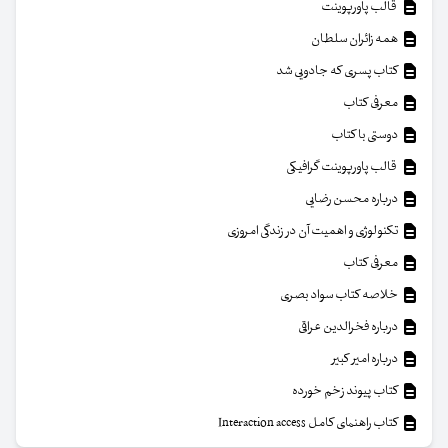
قالب پاورپوینت
همه زائران سلطان
کتاب پسری که جادویی شد
معرفی کتاب
دوستی با کتاب
قالب پاورپوینت گرافیکی
درباره محسن رضایی
تکنولوژی و اهمیت آن در زندگی امروزی
معرفی کتاب
خلاصه کتاب سواد بصری
درباره فخرالدین عراقی
درباره امیر کبیر
کتاب پیوند زخم خورده
کتاب راهنمای کامل Interaction access