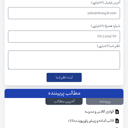
آدرس ایمیل (اختیاری)
شماره همراه (اختیاری)
نظر شما (اجباری)
مطالب پربیننده
پربیننده
آخرین مطالب
قوانین کلاس و مدرسه
قالب آماده و زیبای پاورپوینت(15)