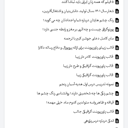
۵ فیلم که همه زنان ایرانی باید تماشا کنند
شعار سال ۱۴۰۱ «سال تولید، دانش‌بنیان و اشتغال‌آفرین»
رنگ چشم هایتان درباره شما و اجدادتان چه می گوید؟
پورنوگرافی چیست و چه اثری بر مغز و رابطه جنسی دارد؟
متن کامل دعای جوشن کبیر با ترجمه
قالب زیبای پاورپوینت برای ارائه پروپوزال و دفاع رساله دکترا
قالب پاورپوینت کادر دار زیبا
قالب پاورپوینت گرافیکی و طرح دار زیبا
قالب پاورپوینت گرافیکی زیبا
نمونه تدریس درس اول هدیه آسمان پنجم
چشم رنگی ها چه شخصیتی دارند؟ روانشناسی رنگ چشم ها
قیافه و ظاهر واسه متولدین کدوم ماه، خیلی مهمه؟
قالب پاورپوینت گرافیکی جالب
اندکی درباره درس‌پژوهی