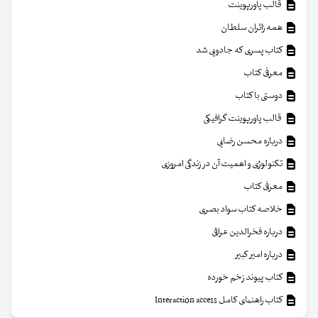
قالب پاورپوینت
همه زائران سلطان
کتاب پسری که جادویی شد
معرفی کتاب
دوستی با کتاب
قالب پاورپوینت گرافیکی
درباره محسن رضایی
تکنولوژی و اهمیت آن در زندگی امروزی
معرفی کتاب
خلاصه کتاب سواد بصری
درباره فخرالدین عراقی
درباره امیر کبیر
کتاب پیوند زخم خورده
کتاب راهنمای کامل Interaction access