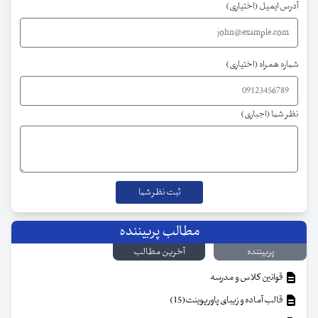
آدرس ایمیل (اختیاری)
شماره همراه (اختیاری)
نظر شما (اجباری)
مطالب پربیننده
پربیننده
آخرین مطالب
قوانین کلاس و مدرسه
قالب آماده و زیبای پاورپوینت(15)