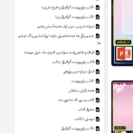
قالب پاورپوینت گرافیکی و طرح دار زیبا
قالب پاورپوینت گرافیکی زیبا
نمونه تدریس درس اول هدیه آسمان پنجم
چشم رنگی ها چه شخصیتی دارند؟ روانشناسی رنگ چشم
ها
قیافه و ظاهر واسه متولدین کدوم ماه، خیلی مهمه؟
قالب پاورپوینت گرافیکی جالب
اندکی درباره درس‌پژوهی
قالب پاورپوینت
همه زائران سلطان
کتاب پسری که جادویی شد
معرفی کتاب
دوستی با کتاب
قالب پاورپوینت گرافیکی