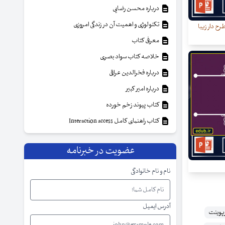
درباره محسن رضایی
تکنولوژی و اهمیت آن در زندگی امروزی
رح دار زیبا
معرفی کتاب
خلاصه کتاب سواد بصری
درباره فخرالدین عراقی
درباره امیر کبیر
کتاب پیوند زخم خورده
کتاب راهنمای کامل Interaction access
عضویت در خبرنامه
نام و نام خانوادگی
آدرس ایمیل
پوینت