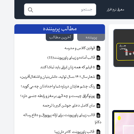
معرفی نرم افزار
مطالب پربیننده
پربیننده
آخرین مطالب
قوانین کلاس و مدرسه
قالب آماده و زیبای پاورپوینت(15)
۵ فیلم که همه زنان ایرانی باید تماشا کنند
شعار سال ۱۴۰۱ «سال تولید، دانش‌بنیان و اشتغال‌آفرین»
رنگ چشم هایتان درباره شما و اجدادتان چه می گوید؟
پورنوگرافی چیست و چه اثری بر مغز و رابطه جنسی دارد؟
متن کامل دعای جوشن کبیر با ترجمه
قالب زیبای پاورپوینت برای ارائه پروپوزال و دفاع رساله
دکترا
قالب پاورپوینت کادر دار زیبا