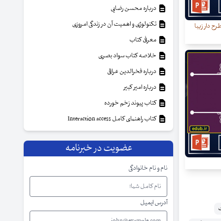
درباره محسن رضایی
تکنولوژی و اهمیت آن در زندگی امروزی
رح دار زیبا
معرفی کتاب
خلاصه کتاب سواد بصری
درباره فخرالدین عراقی
درباره امیر کبیر
کتاب پیوند زخم خورده
کتاب راهنمای کامل Interaction access
عضویت در خبرنامه
نام و نام خانوادگی
آدرس ایمیل
ت