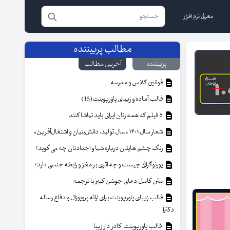
معرفی نرم افزار
مطالب پربیننده
پربیننده
آخرین مطالب
قوانین کلاس و مدرسه
قالب آماده و زیبای پاورپوینت(15)
۵ فیلم که همه زنان ایرانی باید تماشا کنند
شعار سال ۱۴۰۱ «سال تولید، دانش‌بنیان و اشتغال‌آفرین»
رنگ چشم هایتان درباره شما و اجدادتان چه می گوید؟
پورنوگرافی چیست و چه اثری بر مغز و رابطه جنسی دارد؟
متن کامل دعای جوشن کبیر با ترجمه
قالب زیبای پاورپوینت برای ارائه پروپوزال و دفاع رساله
دکترا
قالب پاورپوینت کادر دار زیبا