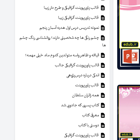
قالب پاورپوینت گرافیکی و طرح دار زیبا
قالب پاورپوینت گرافیکی زیبا
نمونه تدریس درس اول هدیه آسمان پنجم
چشم رنگی ها چه شخصیتی دارند؟ روانشناسی رنگ چشم
ها
قیافه و ظاهر واسه متولدین کدوم ماه، خیلی مهمه؟
قالب پاورپوینت گرافیکی جالب
اندکی درباره درس‌پژوهی
قالب پاورپوینت
همه زائران سلطان
کتاب پسری که جادویی شد
معرفی کتاب
دوستی با کتاب
قالب پاورپوینت گرافیکی