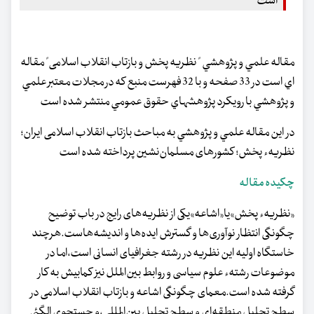
است
مقاله علمي و پژوهشي " نظریه پخش و بازتاب انقلاب اسلامی" مقاله
اي است در 33 صفحه و با 32 فهرست منبع كه در مجلات معتبر علمي
و پژوهشي با رويكرد پژوهشهاي حقوق عمومي منتشر شده است
در اين مقاله علمي و پژوهشي به مباحث بازتاب انقلاب اسلامی ایران؛
نظریهء پخش؛ کشورهای مسلمان‌نشین پرداخته شده است
چكيده مقاله
«نظریهء پخش»یا«اشاعه»یکی از نظریه‌های رایج در باب توضیح
چگونگی‌ انتظار نوآوری‌ها و گسترش ایده‌ها و اندیشه‌هاست.هرچند
خاستگاه اولیه این نظریه در رشته جغرافیای انسانی است،اما در
موضوعات رشتهء علوم سیاسی و روابط بین‌الملل نیز کمابیش به کار
گرفته شده است.معمای چگونگی اشاعه و بازتاب انقلاب اسلامی در
سطح‌ تحلیل منطقه‌ای و سطح تحلیل بین‌المللی،و جستجوی الگئی