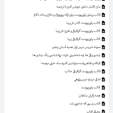
متن کامل دعای جوشن کبیر با ترجمه
قالب زیبای پاورپوینت برای ارائه پروپوزال و دفاع رساله دکترا
قالب پاورپوینت کادر دار زیبا
قالب پاورپوینت گرافیکی و طرح دار زیبا
قالب پاورپوینت گرافیکی زیبا
نمونه تدریس درس اول هدیه آسمان پنجم
چشم رنگی ها چه شخصیتی دارند؟ روانشناسی رنگ چشم ها
قیافه و ظاهر واسه متولدین کدوم ماه، خیلی مهمه؟
قالب پاورپوینت گرافیکی جالب
اندکی درباره درس‌پژوهی
قالب پاورپوینت
همه زائران سلطان
کتاب پسری که جادویی شد
معرفی کتاب