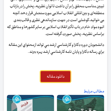
تبیین مناسب،محقق را بر آن‌ داشت تا توان نظریهء پخش را در بازتاب
منطقه‌ای و بین‌المللی انقلاب اسلامی موردسنجش‌ قرار دهد.آنچه
می‌خوانید،کوششی است در جهت سازماندهی نظری و قالب‌بندی
انبوه‌ مواد خام در باب تأثیر انقلاب اسلامی بر سایر کشورها و مناطق که
براساس نظریهء پخش‌ صورت گرفته است.
دانشجويان دوره دكترا و كارشناسي ارشد مي تواند از محتواي اين مقاله
براي رساله دكترا و پايان نامه كارشناسي ارشد بهره ببرند .
دانلود مقاله
مطالب مرتبط