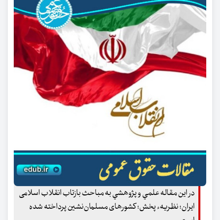
در اين مقاله علمي و پژوهشي به مباحث بازتاب انقلاب اسلامی
ایران؛ نظریهء پخش؛ کشورهای مسلمان‌نشین پرداخته شده