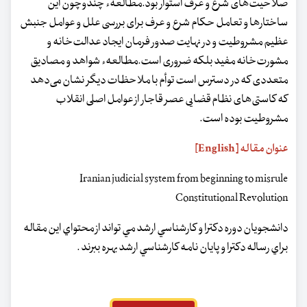
صلاحیت‌های شرع و عرف استوار بود.مطالعهء چندوچون این
ساختارها و تعامل حکام شرع و عرف برای بررسی علل و عوامل جنبش‌
عظیم مشروطیت و در نهایت صدور فرمان ایجاد عدالت‌خانه و
مشورت‌خانه مفید بلکه‌ ضروری است.مطالعهء شواهد و مصادیق
متعددی که در دسترس است توأم با ملاحظات‌ دیگر نشان می‌دهد
که کاستی‌های نظام قضایی عصر قاجار از عوامل اصلی انقلاب‌
مشروطیت بوده است.
عنوان مقاله [English]
Iranian judicial system from beginning to misrule
Constitutional Revolution
دانشجويان دوره دكترا و كارشناسي ارشد مي تواند از محتواي اين مقاله
براي رساله دكترا و پايان نامه كارشناسي ارشد بهره ببرند .