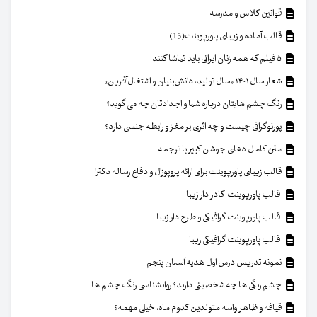
قوانین کلاس و مدرسه
قالب آماده و زیبای پاورپوینت(15)
۵ فیلم که همه زنان ایرانی باید تماشا کنند
شعار سال ۱۴۰۱ «سال تولید، دانش‌بنیان و اشتغال‌آفرین»
رنگ چشم هایتان درباره شما و اجدادتان چه می گوید؟
پورنوگرافی چیست و چه اثری بر مغز و رابطه جنسی دارد؟
متن کامل دعای جوشن کبیر با ترجمه
قالب زیبای پاورپوینت برای ارائه پروپوزال و دفاع رساله دکترا
قالب پاورپوینت کادر دار زیبا
قالب پاورپوینت گرافیکی و طرح دار زیبا
قالب پاورپوینت گرافیکی زیبا
نمونه تدریس درس اول هدیه آسمان پنجم
چشم رنگی ها چه شخصیتی دارند؟ روانشناسی رنگ چشم ها
قیافه و ظاهر واسه متولدین کدوم ماه، خیلی مهمه؟