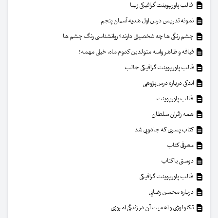
قالب پاورپوینت گرافیکی زیبا
نمونه تدریس درس اول هدیه آسمان پنجم
چشم رنگی ها چه شخصیتی دارند؟ روانشناسی رنگ چشم ها
قیافه و ظاهر واسه متولدین کدوم ماه، خیلی مهمه؟
قالب پاورپوینت گرافیکی جالب
اندکی درباره درس‌پژوهی
قالب پاورپوینت
همه زائران سلطان
کتاب پسری که جادویی شد
معرفی کتاب
دوستی با کتاب
قالب پاورپوینت گرافیکی
درباره محسن رضایی
تکنولوژی و اهمیت آن در زندگی امروزی