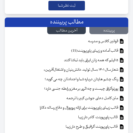
مطالب پربیننده
پربیننده
آخرین مطالب
قوانین کلاس و مدرسه
قالب آماده و زیبای پاورپوینت(15)
۵ فیلم که همه زنان ایرانی باید تماشا کنند
شعار سال ۱۴۰۱ «سال تولید، دانش‌بنیان و اشتغال‌آفرین»
رنگ چشم هایتان درباره شما و اجدادتان چه می گوید؟
پورنوگرافی چیست و چه اثری بر مغز و رابطه جنسی دارد؟
متن کامل دعای جوشن کبیر با ترجمه
قالب زیبای پاورپوینت برای ارائه پروپوزال و دفاع رساله دکترا
قالب پاورپوینت کادر دار زیبا
قالب پاورپوینت گرافیکی و طرح دار زیبا