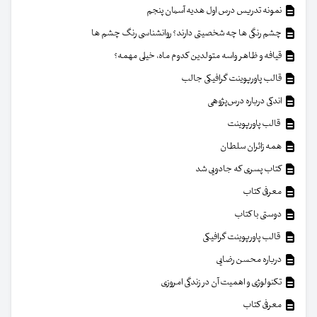
نمونه تدریس درس اول هدیه آسمان پنجم
چشم رنگی ها چه شخصیتی دارند؟ روانشناسی رنگ چشم ها
قیافه و ظاهر واسه متولدین کدوم ماه، خیلی مهمه؟
قالب پاورپوینت گرافیکی جالب
اندکی درباره درس‌پژوهی
قالب پاورپوینت
همه زائران سلطان
کتاب پسری که جادویی شد
معرفی کتاب
دوستی با کتاب
قالب پاورپوینت گرافیکی
درباره محسن رضایی
تکنولوژی و اهمیت آن در زندگی امروزی
معرفی کتاب