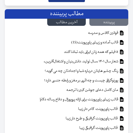
مطالب پربیننده
پربیننده
آخرین مطالب
قوانین کلاس و مدرسه
قالب آماده و زیبای پاورپوینت(15)
۵ فیلم که همه زنان ایرانی باید تماشا کنند
شعار سال ۱۴۰۱ «سال تولید، دانش‌بنیان و اشتغال‌آفرین»
رنگ چشم هایتان درباره شما و اجدادتان چه می گوید؟
پورنوگرافی چیست و چه اثری بر مغز و رابطه جنسی دارد؟
متن کامل دعای جوشن کبیر با ترجمه
قالب زیبای پاورپوینت برای ارائه پروپوزال و دفاع رساله دکترا
قالب پاورپوینت کادر دار زیبا
قالب پاورپوینت گرافیکی و طرح دار زیبا
قالب پاورپوینت گرافیکی زیبا