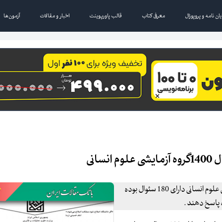
یان نامه و پروپوزال
معرفی کتاب
قالب پاورپوینت
اخبار و مقالات
آزمون‌ها
انی
سئوالات آزمون اختصاصی کنکور سراسری سال 1400 گروه آزمایشی علوم انسانی دارای 180 سئوال بوده