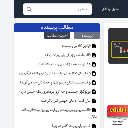
معرفی نرم افزار
مطالب پربیننده
پربیننده
آخرین مطالب
قوانین کلاس و مدرسه
قالب آماده و زیبای پاورپوینت(15)
۵ فیلم که همه زنان ایرانی باید تماشا کنند
شعار سال ۱۴۰۱ «سال تولید، دانش‌بنیان و اشتغال‌آفرین»
رنگ چشم هایتان درباره شما و اجدادتان چه می گوید؟
پورنوگرافی چیست و چه اثری بر مغز و رابطه جنسی دارد؟
متن کامل دعای جوشن کبیر با ترجمه
قالب زیبای پاورپوینت برای ارائه پروپوزال و دفاع رساله
دکترا
قالب پاورپوینت کادر دار زیبا