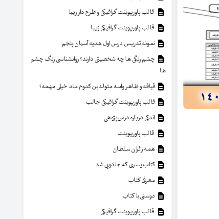
قالب پاورپوینت گرافیکی و طرح دار زیبا
قالب پاورپوینت گرافیکی زیبا
نمونه تدریس درس اول هدیه آسمان پنجم
چشم رنگی ها چه شخصیتی دارند؟ روانشناسی رنگ چشم
ها
قیافه و ظاهر واسه متولدین کدوم ماه، خیلی مهمه؟
قالب پاورپوینت گرافیکی جالب
اندکی درباره درس‌پژوهی
قالب پاورپوینت
همه زائران سلطان
کتاب پسری که جادویی شد
معرفی کتاب
دوستی با کتاب
قالب پاورپوینت گرافیکی