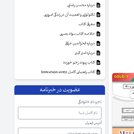
درباره محسن رضایی
تکنولوژی و اهمیت آن در زندگی امروزی
معرفی کتاب
خلاصه کتاب سواد بصری
درباره فخرالدین عراقی
درباره امیر کبیر
کتاب پیوند زخم خورده
کتاب راهنمای کامل Interaction access
عضویت در خبرنامه
نام و نام خانوادگی
آدرس ایمیل