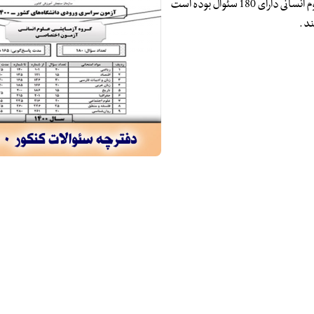
سئوالات آزمون اختصاصی کنکور سراسری سال 1400 گروه آزمایشی علوم انسانی دارای 180 سئوال بوده است