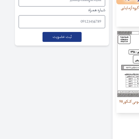
ئوالات بهیاری کنکور 1400 گروه آزمایشی
شماره همراه
دانلود دفترچه سئوالات عمومی کنکور 98