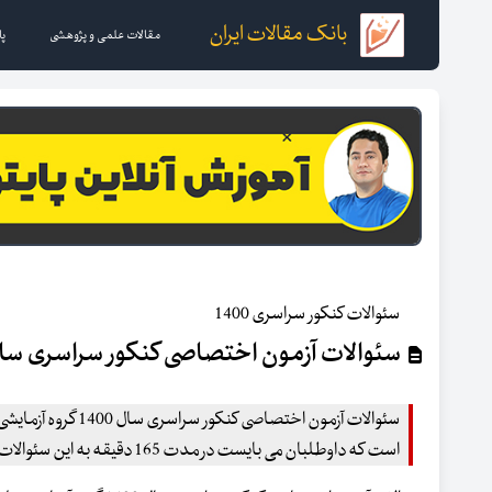
بانک مقالات ایران
مقالات علمی و پژوهشی
پا
سئوالات کنکور سراسری 1400
سئوالات آزمون اختصاصی کنکور سراسری سال 1400گروه آزمایشی علوم انس
است که داوطلبان می بایست در مدت 165 دقیقه به این سئوالات پاسخ دهند .