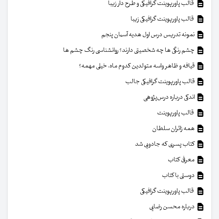
قالب پاورپوینت گرافیکی و طرح دار زیبا
قالب پاورپوینت گرافیکی زیبا
نمونه تدریس درس اول هدیه آسمان پنجم
چشم رنگی ها چه شخصیتی دارند؟ روانشناسی رنگ چشم ها
قیافه و ظاهر واسه متولدین کدوم ماه، خیلی مهمه؟
قالب پاورپوینت گرافیکی جالب
اندکی درباره درس‌پژوهی
قالب پاورپوینت
همه زائران سلطان
کتاب پسری که جادویی شد
معرفی کتاب
دوستی با کتاب
قالب پاورپوینت گرافیکی
درباره محسن رضایی