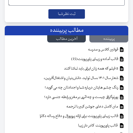
مطالب پربیننده
پربیننده
آخرین مطالب
قوانین کلاس و مدرسه
قالب آماده و زیبای پاورپوینت(15)
۵ فیلم که همه زنان ایرانی باید تماشا کنند
شعار سال ۱۴۰۱ «سال تولید، دانش‌بنیان و اشتغال‌آفرین»
رنگ چشم هایتان درباره شما و اجدادتان چه می گوید؟
پورنوگرافی چیست و چه اثری بر مغز و رابطه جنسی دارد؟
متن کامل دعای جوشن کبیر با ترجمه
قالب زیبای پاورپوینت برای ارائه پروپوزال و دفاع رساله دکترا
قالب پاورپوینت کادر دار زیبا