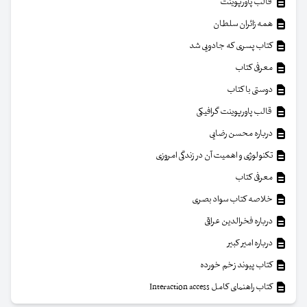
قالب پاورپوینت
همه زائران سلطان
کتاب پسری که جادویی شد
معرفی کتاب
دوستی با کتاب
قالب پاورپوینت گرافیکی
درباره محسن رضایی
تکنولوژی و اهمیت آن در زندگی امروزی
معرفی کتاب
خلاصه کتاب سواد بصری
درباره فخرالدین عراقی
درباره امیر کبیر
کتاب پیوند زخم خورده
کتاب راهنمای کامل Interaction access