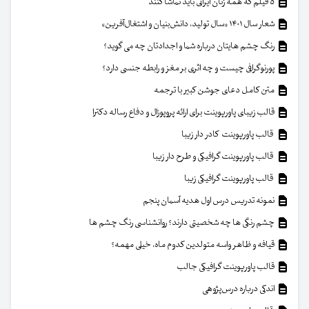
۵ فیلم که همه زنان ایرانی باید تماشا کنند
شعار سال ۱۴۰۱ «سال تولید، دانش‌بنیان و اشتغال‌آفرین»
رنگ چشم هایتان درباره شما و اجدادتان چه می گوید؟
پورنوگرافی چیست و چه اثری بر مغز و رابطه جنسی دارد؟
متن کامل دعای جوشن کبیر با ترجمه
قالب زیبای پاورپوینت برای ارائه پروپوزال و دفاع رساله دکترا
قالب پاورپوینت کادر دار زیبا
قالب پاورپوینت گرافیکی و طرح دار زیبا
قالب پاورپوینت گرافیکی زیبا
نمونه تدریس درس اول هدیه آسمان پنجم
چشم رنگی ها چه شخصیتی دارند؟ روانشناسی رنگ چشم ها
قیافه و ظاهر واسه متولدین کدوم ماه، خیلی مهمه؟
قالب پاورپوینت گرافیکی جالب
اندکی درباره درس‌پژوهی