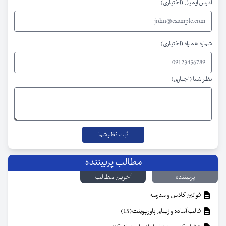
آدرس ایمیل (اختیاری)
شماره همراه (اختیاری)
نظر شما (اجباری)
مطالب پربیننده
پربیننده
آخرین مطالب
قوانین کلاس و مدرسه
قالب آماده و زیبای پاورپوینت(15)