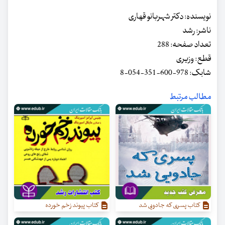
نویسنده: دکتر شهربانو قهاری
ناشر: رشد
تعداد صفحه: 288
قطع: وزیری
شابک: 978-600-351-054-8
مطالب مرتبط
کتاب پسری که جادویی شد
کتاب پیوند زخم خورده