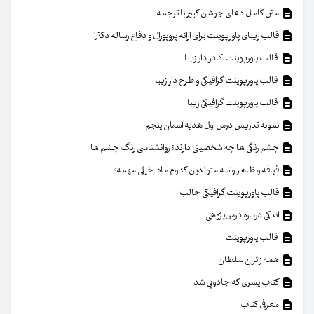
متن کامل دعای جوشن کبیر با ترجمه
قالب زیبای پاورپوینت برای ارائه پروپوزال و دفاع رساله دکترا
قالب پاورپوینت کادر دار زیبا
قالب پاورپوینت گرافیکی و طرح دار زیبا
قالب پاورپوینت گرافیکی زیبا
نمونه تدریس درس اول هدیه آسمان پنجم
چشم رنگی ها چه شخصیتی دارند؟ روانشناسی رنگ چشم ها
قیافه و ظاهر واسه متولدین کدوم ماه، خیلی مهمه؟
قالب پاورپوینت گرافیکی جالب
اندکی درباره درس‌پژوهی
قالب پاورپوینت
همه زائران سلطان
کتاب پسری که جادویی شد
معرفی کتاب