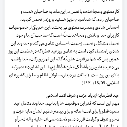
کار معنوی و مجاهدت با نفس در این ماه، به صاحبان همت و
صاحبان اراده، که شما مردم عزیز هستید و روزه را تحمل کردید،
احساس شادی و مسرت معنوی می بخشد. این هم یکی از خصوصیات
کار برای خدا و تلاش و مجاهدت للَّه است که صاحب آن، با وجود
تحمل مشکل و تحمل زحمت، احساس شادی می کند و خداوند این
شادی را متصل کرده است به شادی روز عید فطر؛ که در عظمت این روز
همین بس که شما در قنوت های نُه گانه این نماز پربرکت، خدا را قسم
می دهید به این روز «أسْئَلُک بِحَقِّ هَذَا الْیوْمِ»1 ـ این نشان دهنده رتبه
بالای این روز است. (بیانات در دیدار مسئولان نظام و سفرای کشورهای
اسلامی، 18/05/ 1391)
عید فطر مایه ازدیاد عزّت و شرف امّت اسلامی
مهم این است که قدر این موقعیت ها را بدانیم. خداوند متعال عید
سعید فطر را برای امت اسلام و برای پیامبر عظیم الشأن مایه عزت و
ذخر و شرف و کرامت قرار داد: «و لمحمّد صلی الله علیه و آله ذخراً و