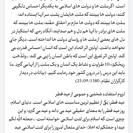
است. اگر ملت ها و دولت های اسلامی به یکدیگر احساس دلگرمی
کنند؛ دولت ها ببینند که ملت هایشان پشت سر آنها ایستاده اند؛
ملت ها ببینند که دولت ها عازم بر احقاق حقّند؛ ملت ها ببینند که
ملت های برادر، با آنها هم دل و هم صدایند؛ آنگاه رعبی که استکبار در
دل های بعضی از ملت ها و رؤسای دولت ها انداخته است، دیگر جایی
نخواهد داشت. اولین اثر اتحاد این است که انسان احساس قدرت می
کند. اولین اثر تفرق این است که باطن انسان را تهی می کند: «وَتَذْهَبَ
رِیحُکمْ»؛10 طراوت و نشاط یک انسان و یک ملت را از آنها می گیرد. ما
باید این درس را در درون کشور خود رعایت کنیم. (بیانات در دیدار
کارگزاران نظام، 25/09/1380)
لزوم استفاده شخصی و عمومی از عید فطر
عید فطر، یکی از عظیم ترین مناسبت های اسلامی است. دنیای اسلام،
روز عید فطر را به معنای حقیقی عید می داند و عید می گیرد؛ و این
چیزی است که اسلام برای امّت اسلامی خواسته است: «جعله اللَّه لکم
عیدا و جعلکم له اهلا؛ خدای متعال امروز را برای امّت اسلامی عید