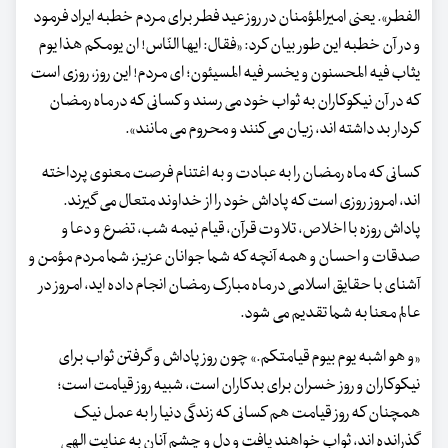
الفطر». یعنی امیرالمؤمنان در روز عید فطر برای مردم خطبه ایراد فرمود
و در آن خطبه این طور بیان کرد: «فقال: ایها النّاس! ان یومکم هذا یوم
یثاب فیه المحسنون و یخسر فیه المسیئون؛ ای مردم! این روز، روزی است
که در آن نیکوکاران به ثواب خود می رسند و کسانی که در ماه رمضان
کردار بد داشته اند، زیان می کنند و محروم می مانند».
کسانی که ماه رمضان را به عبادت و به اغتنام فرصت معنوی پرداخته
اند، امروز روزی است که پاداش خود را از خداوند متعال می گیرند.
پاداش روزه با اخلاص، تلاوت قرآن، قیام نیمه شب، تضرع و دعا و
صدقات و احسان و همه آنچه که شما جوانان عزیز، شما مردم مؤمن و
آشنای با حقایق اسلامی در ماه مبارک رمضان انجام داده اید، امروز در
عالم معنا به شما تقدیم می شود.
«و هو اشبه یوم بیوم قیامتکم.» چون روز پاداش و گرفتن ثواب برای
نیکوکاران و روز خسران برای بدکاران است، شبیه روز قیامت است؛
همچنان که روز قیامت هم کسانی که زندگی دنیا را به عمل نیک
گذرانده اند، ثواب خواهند یافت و دل و چشم آنان به عنایت الهی