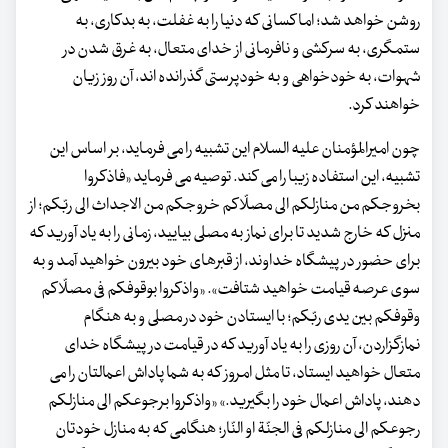
روشن خواهد شد؛ اما کسانی که دنیا را به غفلت، به بدکاری، به
ستمگری، به سرکشی و نافرمانی از خدای متعال، به غرق شدن در
شهوات، به خودخواهی و به خودپرستی گذرانده اند، آن روز زیان
خواهند کرد.
چون امیرالمؤمنان علیه السلام این تشبیه را می فرماید، بر اساس این
تشبیه، این استفاده زیبا را می کند. توصیه می فرماید «فاذکروا
بخروجکم من منازلکم الی مصلّاکم خروجکم من الاجداث الی ربّکم؛ از
منزل که خارج شدید تا برای نماز به مصلی بیایید، زمانی را به یاد آورید که
برای حضور در پیشگاه خداوند، از قبرهای خود بیرون خواهید آمد و به
سوی عرصه قیامت خواهید شتافت». «واذکروا بوقوفکم فی مصلّاکم
وقوفکم بین یدی ربّکم؛ با ایستادن خود در مصلی و به هنگام
نمازگزاردن، آن روزی را به یاد آورید که در قیامت در پیشگاه خدای
متعال خواهید ایستاد، تا مثل امروز که به شما پاداش اعمالتان را می
دهند، پاداش اعمال خود را بگیرید.» «واذکروا برجوعکم الی منازلکم
رجوعکم الی منازلکم فی الجنّة او النّار؛ هنگامی که به منازل خودتان