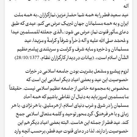
آله
عید سعید فطر را به همه شما حضار عزیز ـ نمازگزاران ـ به همه ملت
ایران و به همه مسلمانان جهان تبریک عرض می کنم. عیدی که طبق
دعای مأثور قنوت نماز، عرض می شود: «الّذی جعلته للمسلمین عیدا
و لمحمّد صلی الله علیه و آله ذخراً و شرفاً و کرامةً و مزیدا، عید
مسلمانان و ذخیره و مایه شرف و کرامت و سربلندی پیامبر عظیم
الشّأن اسلام است». (بیانات در دیدار کارگزاران نظام، 28/10/1377)
لزوم پیشرو و مشعل بشریت بودن جامعه اسلامی در خیرات
خصوصیت این عید و بعضی اعیاد دیگر اسلامی این است که
مخصوص به مجموعه خاصی از جامعه عظیم اسلامی نیست. حقیقتاً
ما مسلمین امروز باید به دنبال آن نقاطی باشیم که همه آحاد
مسلمان را در شرق و غرب دنیای اسلام، از هر ملیتی، با هر نژادی، با هر
زبانی و با هر فرهنگی، گرد محور توحید و کلمه متعالی اسلامی جمع
کند. عید فطر از جمله این هاست. البته بعضی اعیاد دیگر هم این
خصوصیت را دارند. لذا در دعای قنوت عید فطر ـ برحسب آنچه وارد