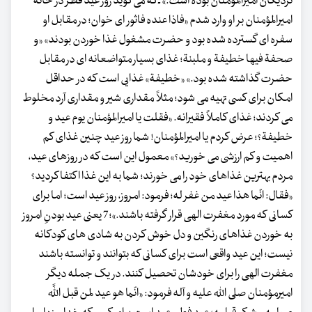
نزدیکان امیرالمؤمنان بوده است.» ـ که می گوید روز عید فطر در خانه
امیرالمؤمنان بر او وارد شدم «فاذا عنده فاثور ای خوان؛ در مقابل او
سفره ای گسترده شده بود و حضرت مشغول غذا خوردن بودند» «و
صحفة فیها خطیفة و ملبنة؛ غذای بسیار متواضعانه ای در مقابل
حضرت گذاشته شده بود.» «خطیفة» غذایی است که در حداقل
امکان برای کسی تهیه می شود؛ مثلاً مقداری شیر و مقداری آرد مخلوط
می کردند؛ غذای کاملاً فقیرانه. «فقلت یا امیرالمؤمنان یوم عید و
خطیفة؟؛ عرض کردم یا امیرالمؤمنان! شما روز عید چنین غذای کم
اهمیت و کم ارزشی می خورید؟» معمول این است که در روزهای عید،
مردم بهترین غذاهای خود را می خورند؛ شما به این غذا اکتفا کردید؟
«فقال: انّما هذا عید من غفر له؛ فرمود: امروز، روز عید است؛ اما برای
کسانی که مورد مغفرت الهی قرار گرفته باشند.»؛7 یعنی عید بودنِ امروز
به خوردن غذاهای رنگین و دل خوش کردن به شادی های کودکانه
نیست؛ این عید واقعی است برای کسانی که بتوانند و توانسته باشند
مغفرت الهی را برای خودشان تحصیل کنند. در یک جمله دیگر
امیرمؤمنان صلی الله علیه و آله فرمود: «انّما هو عید لمن قبل اللَّه