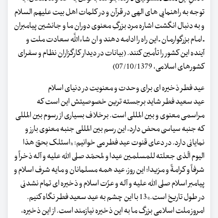
توجه به راهنمایی های الهی در قرآن و در کلمات اهل بیت علیهم السلام
و به دنبال انگشت اشاره مرد بزرگِ معنوی دوران ما و جانشین پیامبران
ـ امام بزرگوارمان ـ این راه را ادامه دهند و ان شاءاللَّه سعادت ملت و
آینده این کشور را تأمین کنند. (بیانات در دیدار کارگزاران نظام و سفرای
کشورهای اسلامی، 07/10/1379)
عید فطر ذخیره ای برای وحدت و معنویت در دنیای اسلام
عید سعید فطر شاید برجسته ترین خصوصیتش این است که
مراسمی معنوی و بین المللی است. برخلاف بسیاری از رسوم بین المللی
که جنبه سیاسی محض دارد، این رسم بین المللی جنبه معنوی بارز و
نمایانی دارد. در دعای قنوت عید فطر می خوانیم: «اسئلک بحقّ هذا
الیوم الّذی جعلته للمسلمین عیدا و لمحمّد صلی الله علیه و آله ذخراً و
شرفاً و کرامةً و مزیدا؛ این روز، عید همه مسلمانان و مایه شرف اسلام و
پیامبر اسلام صلی الله علیه و آله و عزّت اسلام و ذخیره ای تمام نشدنی
در طول تاریخ است.»13 با این چشم به عید سعید فطر نگاه کنیم.
امروز ملت اسلامی بزرگ ما به این ذخیره نیازمند است. از این ذخیره،