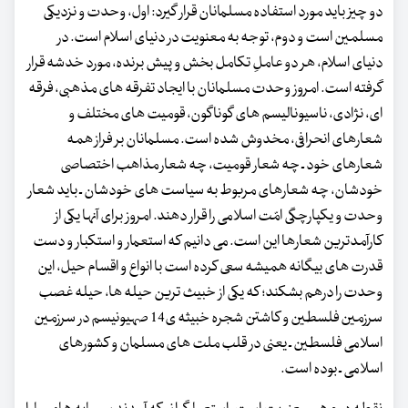
دو چیز باید مورد استفاده مسلمانان قرار گیرد: اول، وحدت و نزدیکی
مسلمین است و دوم، توجه به معنویت در دنیای اسلام است. در
دنیای اسلام، هر دو عاملِ تکامل بخش و پیش برنده، مورد خدشه قرار
گرفته است. امروز وحدت مسلمانان با ایجاد تفرقه های مذهبی، فرقه
ای، نژادی، ناسیونالیسم های گوناگون، قومیت های مختلف و
شعارهای انحرافی، مخدوش شده است. مسلمانان بر فراز همه
شعارهای خود ـ چه شعار قومیت، چه شعار مذاهب اختصاصی
خودشان، چه شعارهای مربوط به سیاست های خودشان ـ باید شعار
وحدت و یکپارچگی امّت اسلامی را قرار دهند. امروز برای آنها یکی از
کارآمدترین شعارها این است. می دانیم که استعمار و استکبار و دست
قدرت های بیگانه همیشه سعی کرده است با انواع و اقسام حیل، این
وحدت را درهم بشکند؛ که یکی از خبیث ترین حیله ها، حیله غصب
سرزمین فلسطین و کاشتن شجره خبیثه ی14 صهیونیسم در سرزمین
اسلامی فلسطین ـ یعنی در قلب ملت های مسلمان و کشورهای
اسلامی ـ بوده است.