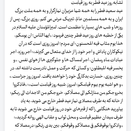
تشابه روز عید فطر به روز قیامت
عید سعید فطر را به همه شما عزیزان نمازگزار و به همه ملت بزرگ
ایران و به همه مسلمین عالم، تبریک عرض می کنم. روزی بزرگ، پس از
روزها و شب هایی بسیار با عظمت است. امیرالمؤمنان علیه السلام در
یکی از خطبه های روز عید فطر چنین فرمود: «ایها النّاس! ان یومکم،
هذا یوم مثاب فیه المحسنون؛ ای مردم! امروز روزی است که در آن
نیکوکاران پاداش و اجر خود را از خدای متعال می گیرند»؛ اجر روزه، اجر
عبادات ماه رمضان، اجر امساک ها و جلوگیری ها از هوای نفس. «و
یخسر فیه المبطلون؛ و کسانی که حرکت و عمل نادرست داشته اند، در
چنین روزی، خسارت بدکارگی خود را خواهند یافت. امروز روز جزاست.»
«و هو اشبه یوم بیوم قیامکم؛ امروز، شبیه روز قیامت است»؛ «فاذکروا
بخروجکم من منازلکم الی مصلّاکم، خروجکم من الاجداث الی ربکم؛
از خانه که به طرف مصلای نماز عید فطر خارج می شوید، به یاد
بیاورید هنگامی را که از قبرهای خود در روز قیامت خارج می شوید تا به
طرف میدان عظیم قیامت و محل ثواب و عقاب الهی روانه گردید»؛
«واذکروا بوقوفکم فی مصلاّکم وقوفکم، بین یدی ربّکم؛ در مصلا که