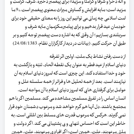
و آله ذخراً و شرفاً و کرامتاً و مزیدا؛ برای پیغمبر ذخیره، شرف، کرامت و
مزید است؛ مایه افزایش و گسترش میراث معنوی پیغمبر است.»9 ما
امت اسلامی چه زمانی می توانیم این روز را به معنای حقیقی خود برای
خودمان عید قرار بدهیم و برای پیامبر مکرّممان مایه شرف و
سربلندی بسازیم؟ آن وقتی که به اشاره دست پیغمبر توجه کنیم و بر
طبق آن حرکت کنیم. (بیانات در دیدار کارگزاران نظام، 24/08/1383)
از دست رفتن نشاط یک ملت، اولین اثر تفرقه
دنیای اسلام از عید فطر به عنوان یک نقطه اتّحاد، تنبّه و بازگشت به
خود و خدا استفاده کند. این چیزی است که امروز دنیای اسلام به آن
نیازمند است. بعد از همه تحلیل ها و فراتر از همه سلسله علل و
عوامل برای گرفتاری هایی که امروز دنیای اسلام با آن مواجه است،
انسان اساس را در تفرق مسلمین مشاهده می کند. مسلمین اگر با هم
مجتمع باشند، دل آنها هم گرم خواهد شد و مرعوب دشمنان خود قرار
نمی گیرند. هرکس که مرعوب قدرت های مسلط بین المللی است، به
خاطر این است که احساس تنهایی و بی پشتیبانی می کند. اگر دولت و
ملتی مرعوبند، علت، همین است؛ اگر افرادی مرعوبند، علت، همین