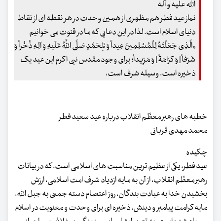
الله علیه و آله
نماز عید فطر هم مظهری از همین وحدت در هر نقطه ای از نقاط
دنیای اسلام است. لذا در این دعایی که ما در قنوت می خوانیم
«الَّذِی جَعَلْتَهُ لِلْمُسْلِمِینَ عِیداً وَ لِمُحَمَّدٍ صَلَّی اللَّهُ عَلَیهِ وَ آلِهِ ذُخْراً وَ
شَرَفاً [وَ کرَامَةً] وَ مَزِیداً؛ برای وجود مقدس نبی اکرم این عید یک
ذخیره است، وسیله شرف است،
خطبه های رهبر معظّم انقلاب درباره عید سعید فطر
محمد مهدی قربانی
چکیده
عید فطر، یکی از عظیم ترین مناسبت های اسلامی است، که در بیانات
رهبر معظّم انقلاب، از آن به مایه ازدیاد شرف امت اسلامی، ارزش
بخشیدن خدا به عبادت بندگان، روز اعتصام دسته جمعی به جبل الله،
مایه کرامت پیامبر و دینش، ذخیره ای برای وحدت و معنویت در اسلام