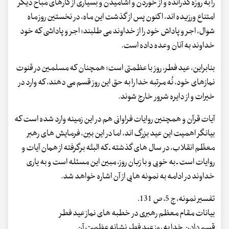
را به روزه گذرانده و از خوردن و آشامیدن و بسیاری از کارهای مباح دیگر
امتناع ورزیده اند، اکنون پس از گذشت این ماه، در نخستین روز ماه
شوال، اجر و پاداش خود را از خداوند می طلبند؛ اجر و پاداشی که خود
خداوند به آنان وعده داده است.
بنابراین، عید فطر، روز با عظمتی است؛ همچنان که مسلمین در قنوت
نمازهای خود، نُه مرتبه خدا را به حق این روز قسم می دهند، که وارد در
خیرات و از دایره شرور خارج شوند.
آیات قرآن و همچنین روایات فراوانی هم در این زمینه وارد شده است که
بیانگر اهمیت این عید بزرگ اند، اما در این بین، فرمایش های رهبر
معظّم انقلاب، در سال های گذشته ـ که البتّه برگرفته از همان آیات و
روایات است ـ به خوبی و با زبان روز، مبین این مسئله است و به یاری
خداوند در ادامه به نمونه هایی از آن اشاره خواهد شد.
تفسیر نمونه، ج 5، ص 131.
بیانات مقام معظم رهبری در خطبه های نماز عید فطر
قسم دادن خدا به روز عید فطر نشانه عظمت آن