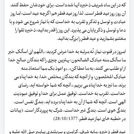
که در این ماه شریف ذخیره آنها شده است، برای خودشان حفظ کنند.
آن روز، روز عید فطر است. لذا روز عید فطر هم اگرچه عید است؛ اما روز
عبادت و توسل و تذکر و تقرب به خداست که با نماز شروع می شود و با
دعا و توسل و ذکر پایان می پذیرد. این روز را قدر بدانید؛ ذخیره تقوا را
مغتنم بشمارید و عید فطر را بزرگ بدانید.
امروز در قنوت نماز، نُه مرتبه به خدا عرض کردید: «اللّهم انی اسألک خیر
ما سألک منه عبادک الصّالحون؛ بهترین چیزی را که بندگان صالح خدا
از او طلب می کنند، به ما عطا کن». «و اعوذ بک مما استعاذ منه
عبادک المخلصون؛ و از آنچه که بندگان مخلص خدا، به خدا پناه می
برند، ما نیز به خدا پناه می بریم.» آنچه که شما خواسته اید، رضای
خداست، تقرب به خداست، توفیق عمل برای خدا و توفیق عبودیت
الهی است. آنچه که شما از آن به خدا پناه برده اید، بندگی نفس است،
بندگی هوی است، بندگی غیر خداست، شرک به پروردگار است. (بیانات
در خطبه های نماز عید فطر، 28/10/1377)
عید فطر ذخیره، مایه شرف، کرامت و سربلندی پیامبر صلی الله علیه و