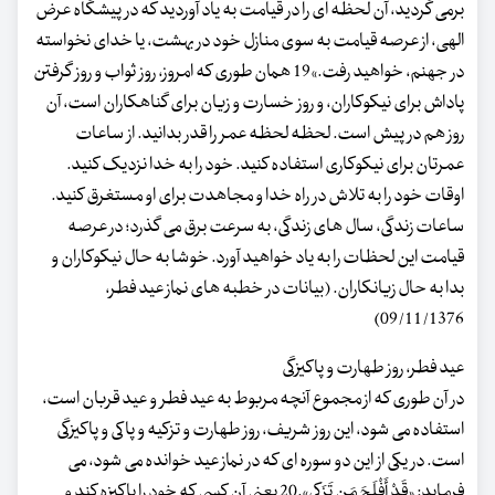
برمی گردید، آن لحظه ای را در قیامت به یاد آوردید که در پیشگاه عرض
الهی، از عرصه قیامت به سوی منازل خود در بهشت، یا خدای نخواسته
در جهنم، خواهید رفت.»19 همان طوری که امروز، روز ثواب و روز گرفتن
پاداش برای نیکوکاران، و روز خسارت و زیان برای گناهکاران است، آن
روز هم در پیش است. لحظه لحظه عمر را قدر بدانید. از ساعات
عمرتان برای نیکوکاری استفاده کنید. خود را به خدا نزدیک کنید.
اوقات خود را به تلاش در راه خدا و مجاهدت برای او مستغرق کنید.
ساعات زندگی، سال های زندگی، به سرعت برق می گذرد؛ در عرصه
قیامت این لحظات را به یاد خواهید آورد. خوشا به حال نیکوکاران و
بدا به حال زیانکاران. (بیانات در خطبه های نماز عید فطر،
09/11/1376)
عید فطر، روز طهارت و پاکیزگی
در آن طوری که از مجموع آنچه مربوط به عید فطر و عید قربان است،
استفاده می شود، این روز شریف، روز طهارت و تزکیه و پاکی و پاکیزگی
است. در یکی از این دو سوره ای که در نماز عید خوانده می شود، می
فرماید: «قَدْ أَفْلَحَ مَن تَزَکی».20 یعنی آن کسی که خود را پاکیزه کند و