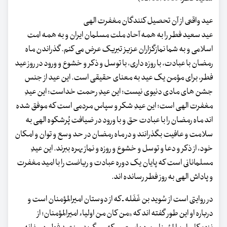
عید واقعی از آن تحصیل کنندگان مغفرت الهی
عید سعید فطر را به همه آحاد ملت مسلمان ایران و به همه امت
اسلامی و به شما نمازگزاران عزیز تبریک عرض می کنم. گذراندن ماه
رمضان با عبادت، با روزه داری، با توسل و ذکر و خشوع و ورود در روز عید
فطر، برای مؤمن یک عید به معنای حقیقی است. این عید از جنس
جشن های مادی دنیوی نیست؛ این عیدِ رحمت خداست؛ این عیدِ
مغفرت الهی است؛ این عیدِ شکر و سپاس مردمی است که موفق شده
اند ماه رمضان را با عبادت حق و با ورود در ضیافت پُرشکوه الهی به
سلامت و عافیت بگذرانند و در ماه رمضان در حد وسع و توان و امکان
خود، از ذکر و دعا و توسل و خشوع و روزه و نماز بهره ببرند. این عیدِ
مسلمانانی است که پایان یک دوره عبادت و ریاضت را با امید مغفرت
و پاداش الهی به روز فطر رسانده اند.
در روایتی است از سُوید بن غَفَله ـ که از دوستان امیرالمؤمنان است و
درباره او این طور گفته اند که «من کان من اولیاء امیرالمؤمنان؛ از