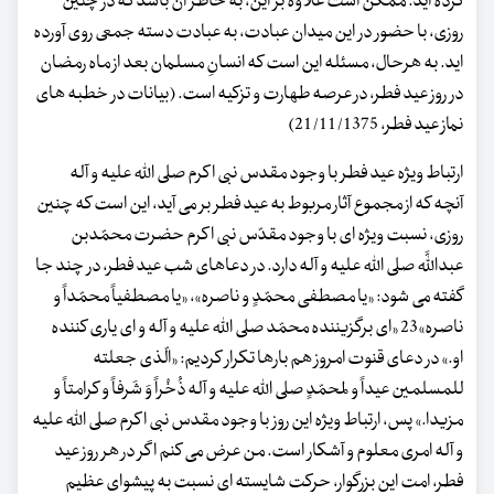
کرده اید. ممکن است علاوه بر این، به خاطر آن باشد که در چنین
روزی، با حضور در این میدان عبادت، به عبادت دسته جمعی روی آورده
اید. به هرحال، مسئله این است که انسانِ مسلمان بعد از ماه رمضان
در روز عید فطر، در عرصه طهارت و تزکیه است. (بیانات در خطبه های
نماز عید فطر، 21/11/1375)
ارتباط ویژه عید فطر با وجود مقدس نبی اکرم صلی الله علیه و آله
آنچه که از مجموع آثار مربوط به عید فطر بر می آید، این است که چنین
روزی، نسبت ویژه ای با وجود مقدّس نبی اکرم حضرت محمّدبن
عبداللَّه صلی الله علیه و آله دارد. در دعاهای شب عید فطر، در چند جا
گفته می شود: «یا مصطفی محمّدٍ و ناصره»، «یا مصطفیاً محمّداً و
ناصره»23 «ای برگزیننده محمّد صلی الله علیه و آله و ای یاری کننده
او.» در دعای قنوت امروز هم بارها تکرار کردیم: «الّذی جعلته
للمسلمین عیداً و لمحمّدٍ صلی الله علیه و آله ذُخْراً وَ شَرفاً و کرامتاً و
مزیدا.» پس، ارتباط ویژه این روز با وجود مقدس نبی اکرم صلی الله علیه
و آله امری معلوم و آشکار است. من عرض می کنم اگر در هر روز عید
فطر، امت این بزرگوار، حرکت شایسته ای نسبت به پیشوای عظیم