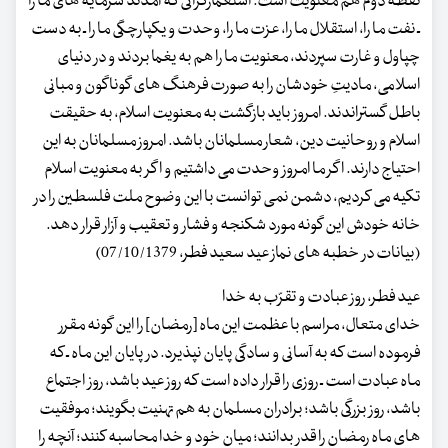
نقطه دوم هم معنویت است. استعمارگرانی که آمدند سرمایه های ما را
ـ نفت ما را، استقلال ما را، عزت ما را، وحدت و یکپارچگی ما را ـ به دست
چپاول و غارت سپردند، معنویت ما را هم به یغما بردند و در دنیای
اسلامی، مادیتِ خودشان را به صورت فرهنگ های گوناگون و مبانی
باطل گستراندند. امروز باید بازگشت به معنویت اسلام، به حقیقت
اسلام و روحانیت دین، شعار مسلمانان باشد. امروز مسلمانان به این
احتیاج دارند. اگر ما امروز وحدت می داشتیم و اگر به معنویت اسلام
تکیه می کردیم، دشمن نمی توانست با این وضوح ملت فلسطین را در
خانه خودش این گونه مورد شکنجه و فشار و تعقیب و آزار قرار دهد.
(بیانات در خطبه های نماز عید سعید فطر، 07/10/1379)
عید فطر، روز عبادت و تقرّب به خدا
خدای متعال، مراسم با عظمت این ماه [رمضان] را این گونه مقرر
فرموده است که به آسانی و سادگی پایان نپذیرد. در پایان این ماه ـ که
ماه عبادت است ـ روزی را قرار داده است که روز عید باشد، روز اجتماع
باشد، روز بزرگی باشد؛ برادران مسلمان به هم تهنیت بگویند؛ موفقیت
های ماه رمضان را قدر بدانند؛ میان خود و خدا محاسبه کنند؛ آنچه را