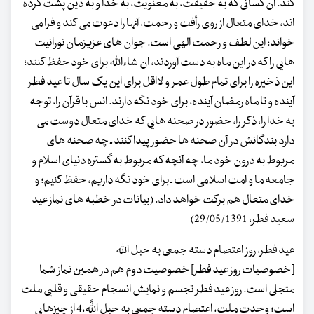
کند. آن کسانی که به حقیقت، به معنویت، به خدا و به دین پشت کرده
اند، خدای متعال از روی رأفت و رحمت، آنها را دعوت می کند و فرا می
خواند؛ این لطف و رحمت الهی است. جوان های عزیزمان نورانیت
هایی را که در این ماه به دست آوردند، ان شاءاللّه برای خود حفظ کنند؛
این ذخیره را برای تمام طول عمر و لااقل برای این یک سال تا عید فطر
آینده و تا ماه رمضان آینده، برای خود نگه دارند. انس با قرآن را، توجه
به خدا را، ذکر را، حضور در صحنه هایی که خدای متعال دوست می
دارد بندگانش در آن صحنه ها حضور پیدا کنند ـ چه صحنه های
مربوط به درون خود ما، چه آنچه که مربوط به گستره دنیای اسلام و
جامعه ما و امت اسلامی است ـ برای خود نگه داریم، حفظ کنیم؛ و
خدای متعال هم برکت خواهد داد. (بیانات در خطبه های نماز عید
سعید فطر، 29/05/1391)
عید فطر، روز اعتصام دسته جمعی به حبل الله
[خصوصیات روز عید فطر] خصوصیت دوم هم در همین نماز شما
متجلی است. روز عید فطر تجسم و نمایش انسجام حقیقی و قلبی ملت
است؛ وحدت ملت، اعتصام دسته جمعی به حبل اللَّه،4 از چیزهایی