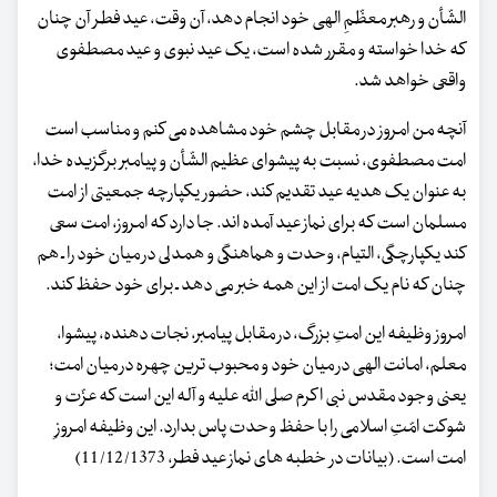
الشّأن و رهبر معظّمِ الهی خود انجام دهد، آن وقت، عید فطر آن چنان
که خدا خواسته و مقرر شده است، یک عید نبوی و عید مصطفوی
واقعی خواهد شد.
آنچه من امروز در مقابل چشم خود مشاهده می کنم و مناسب است
امت مصطفوی، نسبت به پیشوای عظیم الشّأن و پیامبر برگزیده خدا،
به عنوان یک هدیه عید تقدیم کند، حضور یکپارچه جمعیتی از امت
مسلمان است که برای نماز عید آمده اند. جا دارد که امروز، امت سعی
کند یکپارچگی، التیام، وحدت و هماهنگی و همدلی در میان خود را ـ هم
چنان که نام یک امت از این همه خبر می دهد ـ برای خود حفظ کند.
امروز وظیفه این امتِ بزرگ، در مقابل پیامبر، نجات دهنده، پیشوا،
معلم، امانت الهی در میان خود و محبوب ترین چهره در میان امت؛
یعنی وجود مقدس نبی اکرم صلی الله علیه و آله این است که عزّت و
شوکت امّتِ اسلامی را با حفظ وحدت پاس بدارد. این وظیفه امروزِ
امت است. (بیانات در خطبه های نماز عید فطر، 11/12/1373)