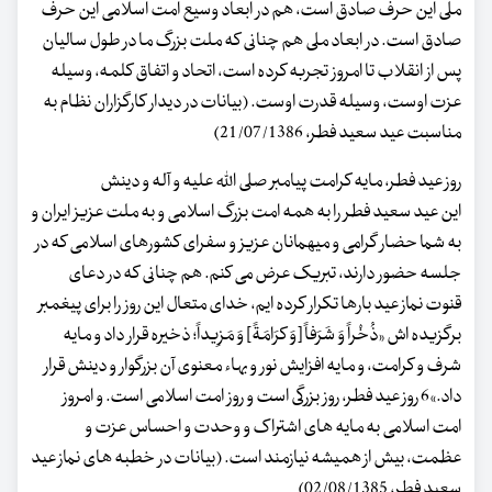
ملی این حرف صادق است، هم در ابعاد وسیع امت اسلامی این حرف
صادق است. در ابعاد ملی هم چنانی که ملت بزرگ ما در طول سالیان
پس از انقلاب تا امروز تجربه کرده است، اتحاد و اتفاق کلمه، وسیله
عزت اوست، وسیله قدرت اوست. (بیانات در دیدار کارگزاران نظام به
مناسبت عید سعید فطر، 21/07/1386)
روز عید فطر، مایه کرامت پیامبر صلی الله علیه و آله و دینش
این عید سعید فطر را به همه امت بزرگ اسلامی و به ملت عزیز ایران و
به شما حضار گرامی و میهمانان عزیز و سفرای کشورهای اسلامی که در
جلسه حضور دارند، تبریک عرض می کنم. هم چنانی که در دعای
قنوت نماز عید بارها تکرار کرده ایم، خدای متعال این روز را برای پیغمبر
برگزیده اش «ذُخْراً وَ شَرَفاً [وَ کرَامَةً] وَ مَزِیداً؛ ذخیره قرار داد و مایه
شرف و کرامت، و مایه افزایش نور و بهاء معنوی آن بزرگوار و دینش قرار
داد.»6 روز عید فطر، روز بزرگی است و روز امت اسلامی است. و امروز
امت اسلامی به مایه های اشتراک و وحدت و احساس عزت و
عظمت، بیش از همیشه نیازمند است. (بیانات در خطبه های نماز عید
سعید فطر، 02/08/1385)