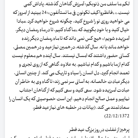
لکم ما سلف من ذنوبکم؛ آمرزش گناهان گذشته، پاداش کمی
نیست.» «فانظروا کیف تکونون فی ما تستأنفون»؛24 ببینید از امروز که
می خواهید روزی نو را شروع کنید، چگونه شروع خواهید کرد. مبادا
خیال کنید و با خود بگویید که «ما گناه کنیم، تا در ماه رمضان دیگر،
آمرزیده شویم!» هیچ کس نمی داند که تا ماه رمضان دیگر زنده
خواهد ماند یا نه. سال گذشته، در همین نماز عید و در همین مصلی،
کسانی حضور داشتند که امسال نیستند. سال آینده هم معلوم نیست
کدام از ما باشیم و کدام نباشیم. به علاوه، گناهی که از روی تجری و
تعمد انجام گیرد، دل انسان را سیاه و تاریک می کند. از چنین انسانی،
دیگر عبادت خالصانه، به آسانی سر نمی زند؛ تا گناه وی به خاطر آن
عبادت آمرزیده شود. سعی کنید و سعی کنیم که از گناهان اجتناب
نماییم و عمل صالح انجام دهیم. این است خصوصیتی که یک انسان را
سعادتمند می کند. (بیانات در خطبه های نماز عید فطر،
22/12/1372)
پرهیز از غفلت در روز بزرگ عید فطر