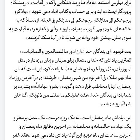
برای نماز می ایستید، به یاد بیاورید هنگامی را که در قیامت، در پیشگاه
پروردگار ایستاده اید و برای حساب و کتاب آماده می شوید.» «واذکروا
برجوعکم الی منازلکم، رجوعکم الی منازلکم فی الجنّه؛ از مصلاّ که به
خانه های خود برمی گردید، به یاد بیاورید وقتی را که از عرصه قیامت به
سوی منازل بهشتی خود روانه می شوید تا در آنها سکنا گزینید».
بعد فرمود: ای بندگان خدا! «انّ ادنی ما للصائمین و الصائمات»؛
کمترین پاداشی که خدای متعال برای مردان و زنان روزه دار در مثل
امروز یا در مثل روز آخر ماه رمضان عطا خواهد کرد، این است که «ان
ینادیهم ملک فی آخر یوم من شهر رمضان»؛ فرشته ای در آخرین روز ماه
رمضان، آنها را مخاطب قرار دهد و گوید: «ابشروا عباداللَّه»؛ بشارت بر
شما باد ای بندگان خدا. «فقد غفرلکم ما سلف من ذنوبکم؛ گناهان
شما آمرزیده شد».
این، پاداش ماه رمضان است. به یک روزه درست، یک عمل پر مغز و
یک عبادت خالصانه و مخلصانه، در آخرین دقایق ماه رمضان و
آخرین ساعات آن ماه عزیز، این گونه پاداش داده می شود: «فقد غفر