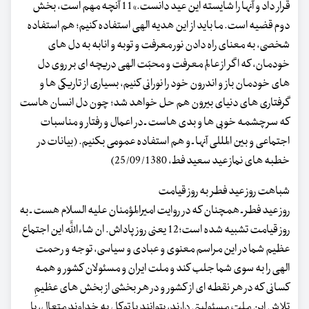
قرار داد و آنها را شایسته این عید دانست.»11 آنچه مهم است، بخش
دوم قضیه است. ما باید از این هدیه الهی استفاده کنیم؛ هم استفاده
شخصی، به معنای راه دادن نور معرفت و توبه و انابه به دل های
خودمان، که اگر از عالم معرفت و محبّت الهی دریچه ای بر روی دل
های خودمان باز و اندرون خود را نورانی کنیم، بسیاری از تاریکی ها و
گرفتاری های دنیای بیرون هم حل خواهد شد؛ چون دل انسان هاست
که سرچشمه خوبی ها و بدی هاست ـ در اعمال و رفتار و مناسبات
اجتماعی و بین المللی آنها ـ و هم استفاده عمومی بکنیم. (بیانات در
خطبه های نماز عید سعید فط، 25/09/1380)
شباهت روز عید فطر به روز قیامت
روز عید فطر ـ همچنان که در روایت امیرالمؤمنان علیه السلام هست ـ به
روز قیامت تشبیه شده است؛12 یعنی روز پاداش. ان شاءاللَّه این اجتماع
عظیم شما در این مراسم معنوی و عبادی و سیاسی، توجه و رحمت
الهی را به سوی شما جلب کند و ملت ایران و مسئولان کشور و همه
کسانی که در هر نقطه ای از کشور و در هر بخشی از بخش های عظیمِ
تلاشِ این ملت مسئولیتی دارند، بتوانند با توکل به خداوند متعال، با