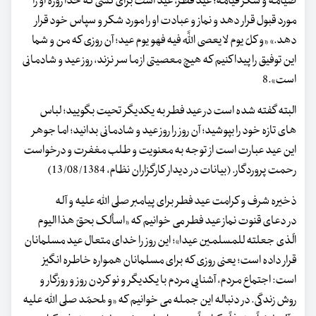
صیامه و شکر قیامه؛ عید فطر، عید است برای کسی که خدا روزه او را
مورد قبول قرار دهد و نماز و عبادت او را مورد شکر و سپاس خود قرار
دهد.» «و کلّ یوم لا یعصی اللَّه فیه فهو یوم عید؛ آن روزی که من و شما
این توفیق را پیدا کنیم که هیچ معصیتی از ما سر نزند، روز عید و شادمانی
است».8
البته گفته شده است در عید فطر به یکدیگر تحیت بگویید؛ لباس
های تازه خود را بپوشید؛ آن روز را روز عید و شادمانی بدانید؛ اما جوهر
این عید عبارت است از توجه به معنویت و طلب مغفرت و درخواست
رحمت پروردگار. (بیانات در دیدار کارگزاران نظام، 13/08/1384)
ذخیره شرف و کرامت عید فطر برای پیامبر صلی الله علیه و آله
در دعای قنوت نماز عید فطر می خوانیم که «اسألک بحقّ هذا الیوم
الّذی جعلته للمسلمین عیدا»؛ این روز را خدای متعال عید مسلمانان
قرار داده است؛ یعنی روزی که برای مسلمانان همواره خاطره انگیز
است: اجتماع مردم، آشنایی مردم با یکدیگر و نو کردن روز و روزگار و
روش زندگی. در دنباله این جمله می خوانیم که «و لمحمّد صلی الله علیه