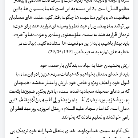
شرفاً و کرامةً و مزیدا؛ مایه ازدیاد عزت و شرف امت اسلامی و پیامبر
عظیم الشأن است.»2 این بسته به این است که ما مسلمان ها، با این
موقعیت ها و با این مناسبت ها چگونه رفتار کنیم. ملت های مسلمان
می توانند ماه رمضان را و عید فطر را وسیله ای قرار بدهند برای عزت؛
نردبانی قرار بدهند به سمت علوّ معنوی و مادی و عزت دنیا و آخرت.
باید بیدار باشیم، باید از این موقعیت ها استفاده کنیم. (بیانات در
خطبه های نماز عید سعید فطر، 29/05/1391)
ارزش بخشیدن خدا به عبادت بندگان با رحمت خود
باید از خدای متعال بخواهیم که عبادات مردم عزیز را در این ماه، با
قبول خود و لطف ویژه و خاص خود، ارزش و اعتبار ببخشد؛ همچنان
که در دعای صحیفه سجادیه آمده است: «یا مَنْ یجْتَبِی صَغِیرَ مَا یتْحَفُ
بِهِ، وَ یشْکرُ یسِیرَ مَا یعْمَلُ لَهُ... یا مَنْ یدْعُو إِلَی نَفْسِهِ مَنْ أَدْبَرَ عَنْهُ».3 این
دعایی است که امام سجاد علیه السلام در مثل امروزی، روز عید فطر، آن
را می خواندند و تعلیم دادند که بخوانند.
یک گام به سمت خدا بردارید، خدای متعال شما را به خود نزدیک می