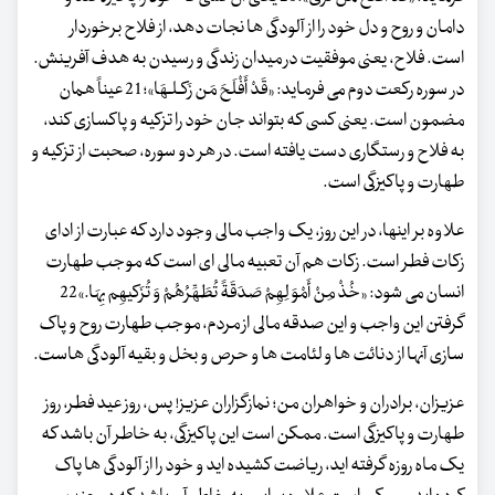
دامان و روح و دل خود را از آلودگی ها نجات دهد، از فلاح برخوردار
است. فلاح، یعنی موفقیت در میدان زندگی و رسیدن به هدف آفرینش.
در سوره رکعت دوم می فرماید: «قَدْ أَفْلَحَ مَن زَکـلـهَا»؛21 عیناً همان
مضمون است. یعنی کسی که بتواند جان خود را تزکیه و پاکسازی کند،
به فلاح و رستگاری دست یافته است. در هر دو سوره، صحبت از تزکیه و
طهارت و پاکیزگی است.
علاوه بر اینها، در این روز، یک واجب مالی وجود دارد که عبارت از ادای
زکات فطر است. زکات هم آن تعبیه مالی ای است که موجب طهارت
انسان می شود: «خُذْ مِنْ أَمْوَ لِهِمْ صَدَقَةً تُطَهِّرُهُمْ وَ تُزَکیهِم بِهَا.»22
گرفتن این واجب و این صدقه مالی از مردم، موجب طهارت روح و پاک
سازی آنها از دنائت ها و لئامت ها و حرص و بخل و بقیه آلودگی هاست.
عزیزان، برادران و خواهران من؛ نمازگزاران عزیز! پس، روز عید فطر، روز
طهارت و پاکیزگی است. ممکن است این پاکیزگی، به خاطر آن باشد که
یک ماه روزه گرفته اید، ریاضت کشیده اید و خود را از آلودگی ها پاک