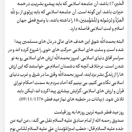
الْخَیرِ»17 باشد؛ آن جامعه اسلامی که باید پیشرو بشریت در همه
خیرات باشد، این گونه است. آن جامعه اسلامی که باید پرتوی از «وَ لِلَّهِ
الْعِزَّةُ وَ لِرَسُولِهِ وَ لِلْمُؤْمِنِینَ»18 را داشته باشد، با وضع فعلی جهان
اسلام و امت اسلامی فاصله دارد.
البته بحمداللَّه شوق این هدف های عالی در دل های مسلمین پیدا
شده است و ملت های اسلامی حرکت های خوبی را شروع کرده اند و در
سراسر آفاق دنیای اسلامی، امروز بحمداللَّه ارزش های اسلامی رو به نو
شدن است. برخلاف آنچه که دشمنان اسلام می خواستند که این ارزش
ها را از زندگی بشر بزدایند، امروز بحمداللَّه وقتی ما در شرق و غرب دنیای
اسلامی نگاه می کنیم، می بینیم که آحاد مردم به سمت احکام نورانی
قرآن و ارزش های اسلامی، گرایش بیشتری پیدا کرده اند؛ لیکن باید
تلاش شود. (بیانات در خطبه های نماز عید فطر، 09/11/1376)
روز عید فطر شبیه ترین روزها به روز قیامت
صدوق رحمه الله از امام صادق علیه السلام نقل می کند: «عن ابیه عن
جّده علیه السلام قال: خطب امیرالمؤمنان علی علیه السلام للنّاس یوم