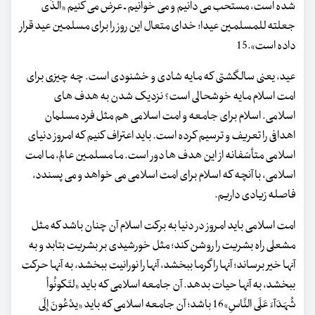
شده است، مستحب می دانیم و می خوانیم ـ عرض می کنیم «الذّی
جعلته للمسلمین عیدا؛ خدای متعال این روز را برای مسلمین عید قرار
داده است».15
عید، یعنی سالگشتی که مایه شادی و خشنودی است. چه چیزی برای
امت اسلام مایه خوشحالی است؟ نزدیک شدن به هدف های
اسلامی. اسلام برای جامعه و امت اسلامی هم مثل فرد مسلمان
اهدافی را تعریف و ترسیم کرده است. باید اعتراف کنیم که امروز دنیای
اسلامی متأسّفانه از این هدف ها دور است. ما مسلمین عالم، ما امت
اسلامی، با آنچه که اسلام برای امت اسلامی می خواهد و می پسندد،
فاصله زیادی داریم.
امت اسلامی باید امروز در دنیا به برکت اسلام آن چنان باشد که مثل
مشعلی راه بشریت را روشن کند؛ مثل خورشیدی بر بشریت بتابد و به
آنها خیر برساند؛ آنها را گرما ببخشد، آنها را نورانیت ببخشد، به آنها حرکت
ببخشد، به آنها حیات بدهد. آن جامعه اسلامی که باید «لتَکونُواْ
شُهَدَآءَ عَلَی النَّاسِ»16 باشد؛ آن جامعه اسلامی که باید «یدْعُونَ إِلَی