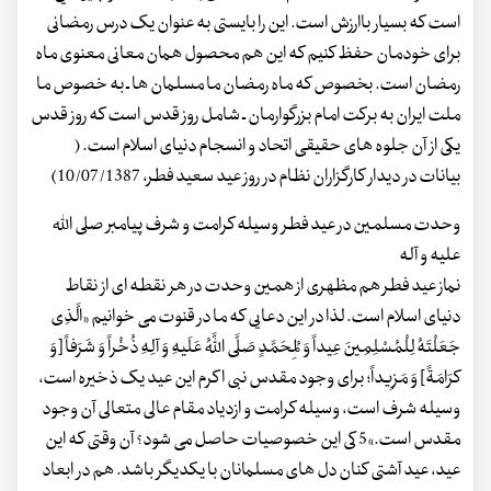
است که بسیار باارزش است. این را بایستی به عنوان یک درس رمضانی
برای خودمان حفظ کنیم که این هم محصول همان معانی معنوی ماه
رمضان است. بخصوص که ماه رمضان ما مسلمان ها ـ به خصوص ما
ملت ایران به برکت امام بزرگوارمان ـ شامل روز قدس است که روز قدس
یکی از آن جلوه های حقیقی اتحاد و انسجام دنیای اسلام است. (
بیانات در دیدار کارگزاران نظام در روز عید سعید فطر، 10/07/1387)
وحدت مسلمین در عید فطر وسیله کرامت و شرف پیامبر صلی الله
علیه و آله
نماز عید فطر هم مظهری از همین وحدت در هر نقطه ای از نقاط
دنیای اسلام است. لذا در این دعایی که ما در قنوت می خوانیم «الَّذِی
جَعَلْتَهُ لِلْمُسْلِمِینَ عِیداً وَ لِمُحَمَّدٍ صَلَّی اللَّهُ عَلَیهِ وَ آلِهِ ذُخْراً وَ شَرَفاً [وَ
کرَامَةً] وَ مَزِیداً؛ برای وجود مقدس نبی اکرم این عید یک ذخیره است،
وسیله شرف است، وسیله کرامت و ازدیاد مقام عالی متعالی آن وجود
مقدس است.»5 کی این خصوصیات حاصل می شود؟ آن وقتی که این
عید، عید آشتی کنان دل های مسلمانان با یکدیگر باشد. هم در ابعاد