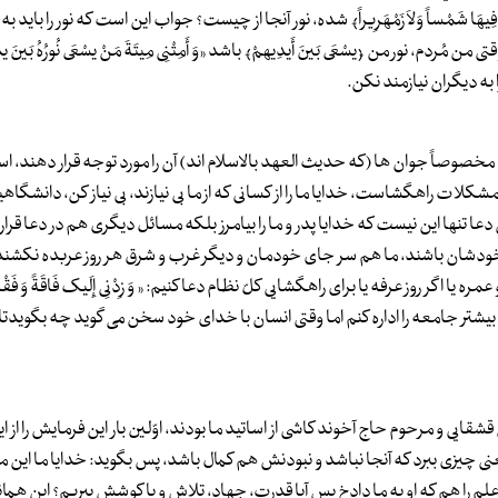
لاَ یرَوْنَ فِیهَا شَمْساً وَلاَ زَمْهَرِیراً﴾ شده، نور آنجا از چیست؟ جواب این است که نور را باید 
نور من ﴿یسْعَی بَینَ أَیدِیهمْ﴾ باشد «وَ أَمِتْنِی مِیتَةَ مَنْ یسْعَی نُورُهُ بَینَ یدَی
ا ما را به دیگران نیازمند نکن.
صوصاً جوان ها (که حدیث العهد بالاسلام اند) آن را مورد توجه قرار دهند، اس
مشکلات راهگشاست، خدایا ما را از کسانی که از ما بی نیازند، بی نیاز کن، دانشگاهی
ا تنها این نیست که خدایا پدر و ما را بیامرز بلکه مسائل دیگری هم در دعا قرار م
نها سر جای خودشان باشند، ما هم سر جای خودمان و دیگر غرب و شرق هر روز عربده نکشن
ا اگر روز عرفه یا برای راهگشایی کلّ نظام دعا کنیم: « وَ زِدْنِی إِلَیک فَاقَةً وَ فَقْر
علمِ بیشتر جامعه را اداره کنم اما وقتی انسان با خدای خود سخن می گوید چه بگویدتا 
یی و مرحوم حاج آخوند کاشی از اساتید ما بودند، اوّلین بار این فرمایش را از ا
یعنی چیزی ببرد که آنجا نباشد و نبودنش هم کمال باشد، پس بگوید: خدایا ما ا
ال علم را هم که او به ما دادخ پس آیا قدرت، جهاد، تلاش و یا کوشش ببریم؟ این هم