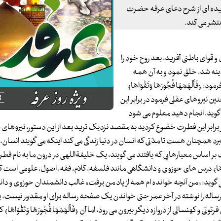
 گزیده ای از شرح دعای عرفه حضرت
تشر می کند.
و قوای باطنی آفرید، بعد روح خود را
هادینه شد، خلق نمود و به آن همه
َلْهَمَهَا فُجُورَهَا وَتَقْوَاهَا﴾
ن نیروهای عقلی فرمود در برابر این
گوید، انجام دهید معلوم می شود
برابر این فطرت خضوع کردید به مقصد نزدیک ترید بعد از این دستور، نیروهای
رد همچنان هست تا مدّتی که انسان در دنیا زندگی می کند اینکه می گویند انسان، ع
بر اساس معیارهایی که یافتند می گویند، یک خلیفةاللهی در درون ما به نام ف
 وَتَقْوَاهَا﴾ درس های حوزوی و دانشگاهی مانند فلسفه، کلام، فقه، اصول، علومی است 
می گوید: «من آنچه خوانده ام همه از یاد من برفت» غالب دانشمندان حوزوی و دا
ه را نوشته در آخر عمر حتی خواندن یک صفحه رساله برای او مقدور نیست، بنا
 کهنسالی از دروازه دیگر بیرون می رود، اما آن ﴿فَأَلْهَمَهَا فُجُورَهَا وَتَقْوَاهَا﴾ 