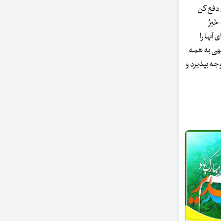
عنی دفع کن
َیرُ
 آنها را
قدس الهی به همه
جه بپذیرد و