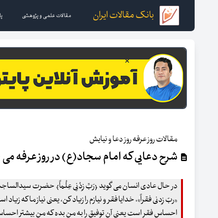
بانک مقالات ایران
مقالات علمی و پژوهشی
پا
مقالات روز عرفه روز دعا و نیایش
شرح دعایی که امام سجاد(ع) در روز عرفه می 
در حال عادی انسان می گوید ﴿رَبِّ زِدْنِی عِلْماً﴾ حضرت سیدالس
«ربّ زِدنی فقراً»، خدایا فقر و نیازم را زیاد کن، یعنی نیاز ما که ز
احساس فقر است یعنی آن توفیق را به من بده که من بیشتر احساس