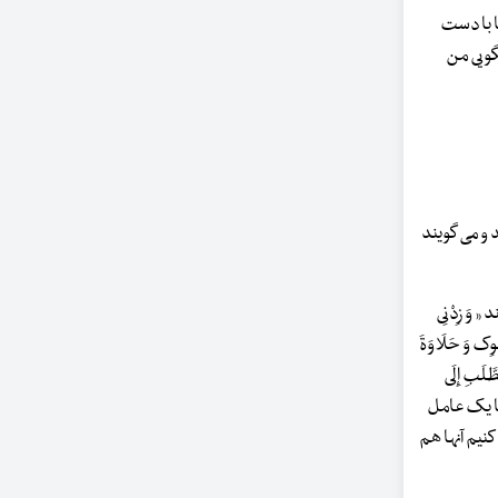
ا با دست
گویی من
د و می گویند
َ زِدْنِی
فْوِک وَ حَلَاوَةَ
بِ إِلَی
نجا یک عامل
نیم آنها هم