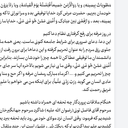
مَطْوِیاتٌ بِیمِینِهِ﴾ و یا ﴿وَالْأَرْضُ جَمِیعاً قَبْضَتُهُ یوْمَ الْقِیامَةِ﴾ ویا ﴿
خودمان ببریم، حضرت عرض کرد خدایا توفیقی بده و مرا نورانی تا که وقتی من مُردم، 
یمِینِهِ» بعد « وَ ارْفَعْنِی بَینَ عِبَادِک وَ أَغْنِنِی عَمَّنْ هُوَ غَنِی عَنِّی» خدای
در روز عرفه برای رفع گرفتاری نظام دعا کنیم
این دعا، دعای ضروری برای شرایط جامعه کنونی ماست، یعنی همه ما مخ
جلوی رزق مردم را به عنوان تحریم گرفته و این دعاها برای برون رفت از 
دانشمندان ما توفیقی عطا کن تا همه چیز را خودشان بسازند، بنابراین دع
أَغْنِنِی عَمَّنْ هُوَ غَنِی عَنِّی» وقتی ما بی نیاز می شویم بالأخره آ
چیز را تحریم می کنیم و. ... اگر ماه مبارک رمضان عرفه و اگر حج و منا و عمره ی
عادی انسان می گوید ﴿رَبِّ زِدْنِی عِلْماً﴾ برای اینکه من می خواهم با 
غریق رحمت کند.
هنگام ملاقات پروردگار چه تحفه ای همراه داشته باشیم
مرحوم آقای فاضل تونی(رضوان الله علیه) شاگرد مرحوم جهانگیرخان قشقا
شنیدیم که فرمود: وقتی انسان نزد مولای خود می رود باید تحفه ببرد 
کشیدیم علم پیدا کردیم او که ﴿بِکلِّ شَی ءٍ عَلِیمٌ﴾ است این چند مثق