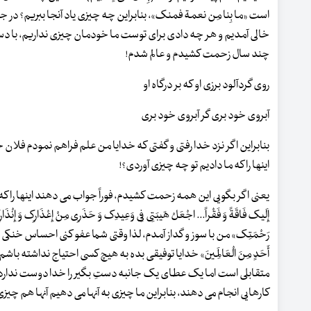
است «ما بِنا مِن نعمة فمنک»، بنابراین چه چیزی یاد آنجا ببریم؟ در ج
خالی آمدیم و هر چه دادی برای توست ما خودمان چیزی نداریم، با دست
چند سال زحمت کشیدم و عالم شدم!
روی گردآلود برزی او که بر درگاه او
آبروی خود بری گر آبروی خود بری
بنابراین اگر نزد خدا رفتی و گفتی که خدایا من علم فراهم نمودم فلان خد
اینها را که ما دادیم تو چه چیزی آوردی؟!
یعنی اگر بگویی این همه زحمت کشیدم، فوراً جواب می دهند اینها را که ما
إِلَیک فَاقَةً وَ فَقْراً... اجْعَلْ هَیبَتِی فِی وَعِیدِک وَ حَذَرِی مِنْ إِعْذَارِک وَ إِنْذَارِک
رَحْمَتِک» من با سوز و گداز آمدم، لذا وقتی شما عفو کنی احساس خنکی می کن
أَحَدٍ مِنَ الْعَالَمِینَ» خدایا توفیقی بده به هیچ کسی احتیاج نداشته باش
متقابلی است اما یک عطای یک جانبه دستِ بگیر را خدا دوست ندارد «الید
کارهایی انجام می دهند، بنابراین ما چیزی به آنها می دهیم آنها هم چیزی 