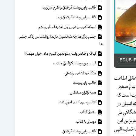
قالب پاورپوینت گرافیکی و طرح دار زیبا
قالب پاورپوینت گرافیکی زیبا
نمونه تدریس درس اول هدیه آسمان پنجم
چشم رنگی ها چه شخصیتی دارند؟ روانشناسی رنگ چشم
ها
قیافه و ظاهر واسه متولدین کدوم ماه، خیلی مهمه؟
قالب پاورپوینت گرافیکی جالب
اندکی درباره درس‌پژوهی
 عقلی اطاعت
قالب پاورپوینت
الَم صغیر
همه زائران سلطان
طرت است که
کتاب پسری که جادویی شد
که انسان در
نشگاهی در
معرفی کتاب
براین این
دوستی با کتاب
که تعلیم الهی
قالب پاورپوینت گرافیکی