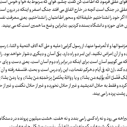
ه قوای عقلی فرمود که اطاعت کن گفت چشم، قوایی که مربوط به هوا و هوس است
 عقلی در جنگ است آنچه در خارج اتفاق می افتد جنگ اصغر و اینکه در درون 
گر خود را نشناختیم خلیفةالله و محور اطاعتمان را نشناختیم، یعنی معرفت نفس
ه همین درس های حوزه و دانشگاه بسنده کردیم، بنابراین وضع ما همین است که می بینید.
ها و لا تُعرضوا عنها» از رسول گرامی(علیه و علی آله آلاف التحیة و الثناء) رسی
 و از آن اِعراض نکنید، این امر دو راه دارد، یکی آسان و دیگری دشوار خواهد بود. را
ی گوییم آسان است برای اینکه در برابر راه دوم آسان است، یعنی دست و پای خود
فاده کند «إنّ لله فی أیام دهرکم نفحات» این راهِ درس است و بحث، فلسفه رفته و آن ک
َّهِ یؤْتِیهِ مَن یشَاءُ﴾ و یا ﴿وَاللّهُ یخْتَصُّ بِرَحْمَتِهِ مَنْ یشَاءُ﴾ و یا ﴿مَنْ یشَ
 و فقط به حلال اندیشید و غیر از حلال نخورده و غیر از حلال نگفت و غیر از ح
 پشت پرده را می بیند.
بیراهه می رود و نه راه کسی را می بندد و نه هفت، هشت میلیون پرونده در دستگاه 
ت، این دیگر شبهه ابن کمونه یا مسئله ترتّب نیست مشکل جامعه است.