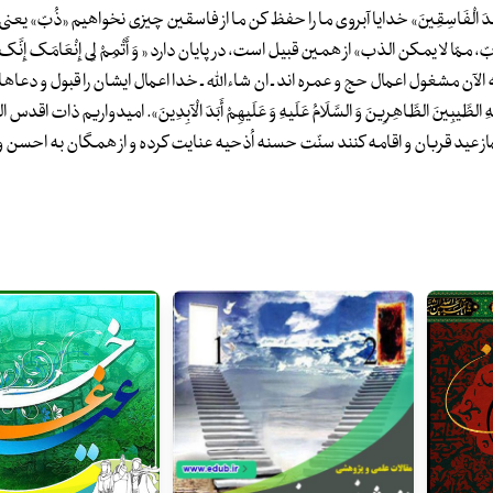
ْتِمَاسِ مَا عِنْدَ الْفَاسِقِینَ» خدایا آبروی ما را حفظ کن ما از فاسقین چیزی نخواهیم «ذُبّ» ی
لا یمکن الذب» از همین قبیل است، در پایان دارد « وَ أَتْمِمْ لِی إِنْعَامَک إِنَّک خ
ال کسانی که الآن مشغول اعمال حج و عمره اند ـ ان شاءالله ـ خدا اعمال ایشان را قبول و دعاهای
 آلِهِ الطَّیبِینَ الطَّاهِرِینَ وَ السَّلَامُ عَلَیهِ وَ عَلَیهِمْ أَبَدَ الْآبِدِینَ». امیدواریم ذات ا
ز عید قربان و اقامه کنند سنّت حسنه اُذحیه عنایت کرده و از همگان به احسن و