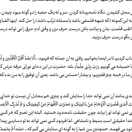
محل کشیدن، نگاه نامحرمانه کردن، سر و تَه یک جعبه را دو گونه میوه چیدن، 
 ابن کمونه (که شبهه فلسفی باشد یا مسئله ترتّب باشد) را حل کند، اینها الفب
قلمت، بنان و بیانت باش درست حرف بزن و وقتی آدم حرفی را می تواند درست
ان من بگو درست حرف بزنید.
 اینجا بخوانیم، وقتی به آن جمله که فرمود: «أَنَا بَعْدُ أَقَلُّ الْأَقَلِّینَ وَ أَذَلُّ الْ
د: ما همیشه می گوییم ﴿رَبِّ زِدْنِی عِلْماً﴾ بله، حضرت در این دعای نورانی عرفه عرض کر
 چون ما در همه چیز فقیریم؛ و بیشار احساس می باشد، یعنی آن توفیق را به من بده ک
ی مانند آن نمی تواند خدا را ستایش کند و چیزی هم معادل آن نیست تو خدایی
َتِ الْأَوْهَامُ عَنْ ذَاتِیتِک وَ عَجَزَتِ الْأَفْهَامُ عَنْ کیفِیتِک وَ لَمْ تُدْرِک الْأَبْصَار
ونَ مَوْجُوداً» کسی نمی تواند تو را بیابد چون حقیقت نامحدود هستید. البته این تعبیر که هر کسی
 حقیقتی است بسیط و نامتناهی، لذا فرمود کسی نمی تواند به تو دسترسی پیدا کن
 می فهمد، همچنین من شما را به گونه ای ستایش می کنم که « حَمْداً لَمْ یحْمَدْک