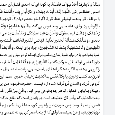
مِثْلَهُ وَ لَا یعْرِفُ أَحَدٌ سِوَاک فَضْلَهُ» به گونه ای که احدی فضل آن
امامی حفظ می کنی «اللَّهُمَّ إِنَّک أَیدْتَ دِینَک فِی کلِّ أَوَانٍ بِإِمَامٍ أَ
را موظف کن و به ما توفیقی عطا کن تا اگر امام معصوم را درک کردیم، او ر
بازگو فرمود، وقتی به اینجا می رسد عرض می کند: « اللَّهُمَّ هَذَا یوْمُ عَرَفَةَ 
رَحْمَتَک وَ مَنَنْتَ فِیهِ بِعَفْوِک وَ أَجْزَلْتَ فِیهِ عَطِیتَک وَ تَفَض
بعدی «وَ سَأَلْتُک مَسْأَلَةَ الْحَقِیرِ الذَّلِیلِ الْبَائِسِ الْفَقِیرِ الْخَائِفِ الْمُسْتَجِیرِ وَ مَعَ 
الْمُطِیعِینَ وَ لَا مُسْتَطِیلًا بِشَفَاعَةِ الشَّافِعِینَ» چرا؟ برای اینکه «وَ أَنَا بَعْدُ أ
شما بخواهم یا در برابر شما رفتاری بکنم، برای اینکه تو در میان این ه
دارد که نمی تواند با آن حرکت کند «أَنَا الْمُرْتَهَنُ بِبَلِیتِهِ أَنَا القَ
را گرو می دهد، اما اگر بدهکار اعتقادی است، نمی تواند خانه یا مال خود
امْرِئٍ بِمَا کسَبَ رَهِینٌ﴾ یا ﴿کلُّ نَفْسٍ بِمَا کسَبَتْ رَهِینَةٌ﴾ هم
گرو می گیرند و انسانِ گروگرفته شده آزاد نیست، حضرت فرمود: من این طور هست
رَهِینَةٌ﴾ بنابراین خدایا از تو هر چه بخواهی برمی آید « وَ انْزِعْ مِنْ قَلْبِی حُبَّ دُنْیا 
«حبّ الدنیا» که «رأس کلّ خطیئه» است بار زایدی است که مانع حرکت 
فیض تو به ما برسد، پس خودت این را عرض کرد، خدایا از ما بگیر « وَ جَلِّلْنِی سَوَ
نُورُهُ بَینَ یدَیهِ وَ عَنْ یمِینِهِ» ما وقتی که از اینجا سفر کردیم، نه شمسی و نه رو