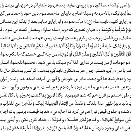
 حمد را نمی تواند احصا کرده و یا بررسی نماید؛ بعد فرمود خدایا تو در هر زمانی دینت را
قَمْتَهُ عَلَماً لِعِبَادِک» بالأخره به وسیله امام یا نایبان امام معصوم دین خود را حفظ می کن
ا یاری کنیم، نایب امام(ع) را درک نموده و او را یاری نمایم بعد از اینکه این مسائل
یوْمٌ شَرَّفْتَهُ وَ کرَّمْتَهُ وَ » همان تعبیری که درباره ماه مبارک رمضان گفته می شود « نَشَ
َّلْتَ بِهِ عَلَی عِبَادِک» روز فضل و رحمت و کرم و عنایت توست و من هم بنده ضعیف می باش
ذَلِک خِیفَةً وَ تَضَرُّعاً وَ تَعَوُّذاً وَ تَلَوُّذاً لَا مُسْتَطِیلًا بِتَکبُّرِ الْمُتَکبِّرِینَ وَ لَا مُتَعَالِیاً بِ
َقَلُّ الْأَقَلِّینَ وَ أَذَلُّ الْأَذَلِّینَ وَ مِثْلُ الذَّرَّةِ أَوْ دُونَهَا» من چه کسی هستم که با تکبّر 
مه موجودات از من پَست تر نداری، لذا آدم سبک بار می شود «تخفّفوا تلحقوا» انسان
لِیلُ الْحَیاءِ» خدایا من در گِرو هستم چون هر بدهکاری باید گِرو بدهد، اگر کسی بدهکار مال
 را به فرشته ها گرو دهد، بنابراین خودش را گرو می گیرند، اینکه خداوند در قرآن ف
ین است، این رَهین، فعیل به معنی مفعول بوده خود آدم رهین است یعنی مرهون و گِرو است، 
م در قرآن هم که شما فرمودید: ﴿کلُّ امْرِئٍ بِمَا کسَبَ رَهِینٌ﴾ یا ﴿کلُّ نَفْسٍ بِ
دَنِیةٍ تَنْهَی عَمَّا عِنْدَک وَ تَصُدُّ عَنِ ابْتِغَاءِ الْوَسِیلَةِ إِلَیک وَ تُذْهِلُ عَنِ التَّقَرُّب
شده و جلوی فیض تو را هم می گیرد نه اجازه می دهد به فیضت برسیم و نه اجاز
ابِغَ نَعْمَائِک وَ ظَاهِرْ لَدَی فَضْلَک وَ طَوْلَک» خدایا کاری بکن « وَ أَمِتْنِی مِیتَةَ
شنایی وجود دارد، آن عالَم که ﴿إِذَا الشَّمْسُ کوِّرَتْ﴾ یا ﴿وَإِذَا النُّجُومُ انکدَرَتْ﴾ یا ﴿وَا