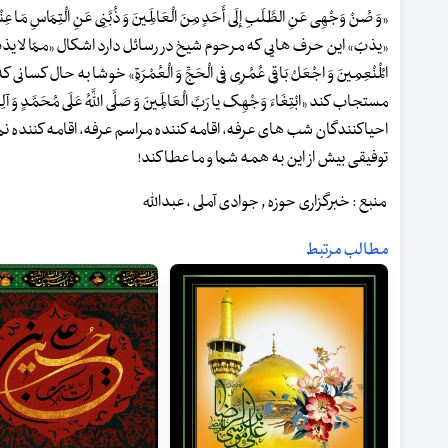
«وَ صُنْ وَجْهِی عَنِ الطَّلَبِ إِلَی أَحَدٍ مِنَ الْعَالَمِینَ وَ ذُبَّنِی عَنِ ال
«یذبّ» این حرف هایی که مرحوم شیخ در رسائل دارد اشکال «ممّا لا یذبّ، ممّا 
الْمُنْعِمِینَ وَ اجْعَلْ بَاقِی عُمُرِی فِی الْحَجِّ وَ الْعُمْرَةِ» خوشا به ح
مستجاب کند «ابْتِغَاءَ وَجْهِک یا رَبَّ الْعَالَمِینَ وَ صَلَّی اللَّهُ عَلَی مُحَمَّدٍ وَ
احیاکنندگان شب های عرفه، اقامه کننده مراسم عرفه، اقامه کننده نما
توفیقی بیش از این به همه شما و ما عطا کند!
منبع : خبرگزاری حوزه , جوادی آملی ، عبدالله
مطالب مرتبط