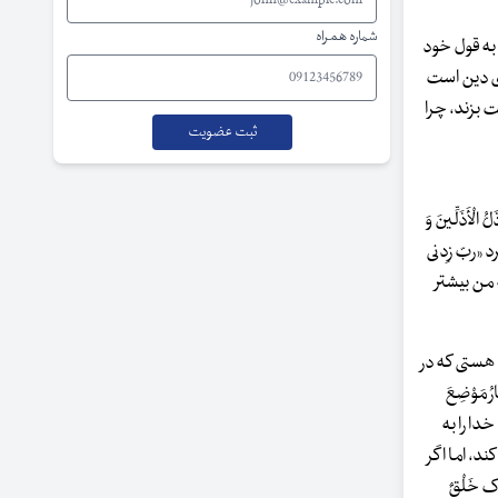
شماره همراه
به قول خود
ای دین است
 بزند، چرا
أَذَلِّینَ وَ
د «ربّ زِدنی
ه من بیشتر
 هستی که در
ُ مَوْضِعَ
 خدا را به
د، اما اگر
 خَلْقٌ