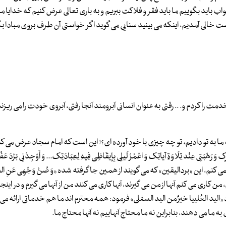
واب باید بگوییم ما باید فقر و فلاکت ببریم و به باری تعالی عرض کنیم که خدایا م
 خالی آمدیم، اینکه می بینید سنایی می گوید اگر خواستی آن طرف بروی مبادا ب
مت را کردم و. .. رقتی به عنوان انسانی آبرومند آنجا رفتی، آبروی خودت را می ریزن
 به تو دادیم، تو چه چیزی با خود آورده ای؟! این است که امام سجاد عرض می کند « و
 وَ رَهْبَتِی عِنْد تِلَاوَةِ آیاتِک وَ اعْمُرْ لَیلِی بِإِیقَاظِی فِیهِ لِعِبَادَتِک... وَ أَوْجِدْنِی بَرْدَ عَ
م، این «بردالیقین» که می گویند از همین جا گرفته شده «وَ صُنْ وَجْهِی عَنِ الطَّلَ
م، من کاری می کنم آنها از من می گیرند، آنها کاری می کنند من از آنها می گیرم و در ای
 العُلییا خیرٌ من الید السفلی» فرمود: همه محترم اند ما هم خدماتی ارائه می ک
به ما می دهند، بنابراین نه ما محتاج آنهاییم نه آنها محتاج ما.