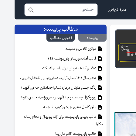
معرفی نرم افزار
مطالب پربیننده
پربیننده
آخرین مطالب
قوانین کلاس و مدرسه
قالب آماده و زیبای پاورپوینت(15)
۵ فیلم که همه زنان ایرانی باید تماشا کنند
شعار سال ۱۴۰۱ «سال تولید، دانش‌بنیان و اشتغال‌آفرین»
رنگ چشم هایتان درباره شما و اجدادتان چه می گوید؟
پورنوگرافی چیست و چه اثری بر مغز و رابطه جنسی دارد؟
متن کامل دعای جوشن کبیر با ترجمه
قالب زیبای پاورپوینت برای ارائه پروپوزال و دفاع رساله
دکترا
قالب پاورپوینت کادر دار زیبا