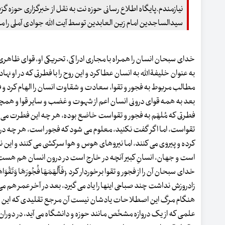
نیازمندم.پایگاه اطلاع رسانی حوزه نت به نقل از خبرگزاری حوزه
سیدالساجدین امام زین العابدین توسط آیت الله جوادی آملی را من
خدای سبحان انسان را همراه با مجاری ادراکی، تحریکی او، قوای ظاهری 
به عنوان خلیفةالله به انسان عطا کرد و این روح را با فطرتی که در او ن
مطالب مربوط به فجور و تقوا، سعادت و شقاوت انسان را الهام کرد و فرمود: ﴿فَأ
بعد به همه قوای درونی انسان اعم از شهوت و غضب و سایر قوا و همچنی
فطرتی که مُلهَم به فجور و تقواست خاضع بوده، هر چه این فطرت می 
تقواست، اما اگر گفت نکنید، معلوم می شود که فجور است، هر چه در 
کرده و پیروی می کنند، اما نیروهای هوس و هوا سرکشی می کنند و این نب
است و جهان، انسانِ کبیر آنچه در خارج است در درون انسان هم هست 
خدای سبحان آن را از فجور و تقوا برخوردار کرد ﴿فَأَلْهَمَهَا فُجُورَهَا
زادروزش نداشت چند صباحی اینها را یاد می گیرد، بعد در آخر عمر هم 
هنگام مرگ این اصطلاحات یادشان نیست آن مرجع تقلیدی که این رسال
علمی که از یک دروازه مشخّص مانند حوزه و دانشگاه می آید، در دوران فرتوتی و