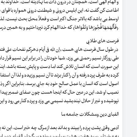
و الهام الهی است، همچنان در درون ذات ما نهادینه است، خداوند ب
اطاعت کن گفت نه، این ابلیس درونی و شیطنت درونی همواره با قوای
اوسط می باشد که بالاتر جنگ اکبر است و فعلاً محلّ بحث نیست، لذا ا
﴿فَأَلْهَمَهَا فُجُورَهَا وَتَقْوَاهَا﴾ که خدا الهام کرد نپرداختیم و ب
فرصت های طلایی
در طول سال فرصت هایی هست «إن لله فی أیام دهرکم نفحات علی فتعرّضوا ل
طی روزگار نسیم رحمتی می وزد، شما خودتان را در برابر این نسیم قرار داده
این صورت است که انسان تلاش کند اما دست و پایش بسته باشد، اینکه م
کرده به طرف پرده رفته و آن را کنار بزند تا آن نسیم وزیده و لذا آن است
اصول است که انسان با عمل صالحِ خود به جایی برسد، بنابراین اگر ﴿ذلِک فَضْلُ الل
نصیب او شد، این در عین حال که اینجا هست چون صفای ضمیر پیدا کرده
نپوشیده و غیر از حلال نیندیشید نسیمی می وزد و پرده کنار می رود و این
الفبای دین ومشکلات جامعه ما
آدمی وقتی پشت پرده را ببیند و بداند بعد از مرگ چه خبر است، این نه 
به عرضتان رسید هفت، هشت میلیون پرونده سرگردان الفبای دین اس