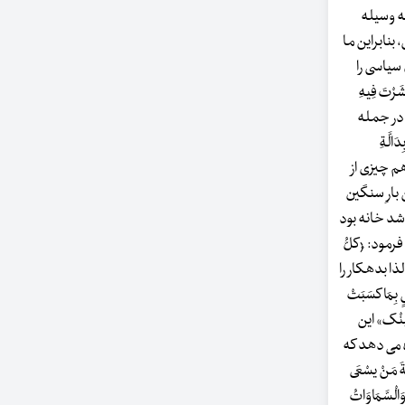
 به وسیله
ی، بنابراین ما
 سیاسی را
رْتَ فِیهِ
د، در جمله
دَالَّةِ
بخواهم چیزی از
 بارِ سنگین
 باشد خانه بود
رمود: ﴿کلُّ
لذا بدهکار را
مَا کسَبَتْ
ِ مِنْک» این
ه می دهد که
 مَنْ یسْعَی
لْسَّمَاوَاتُ