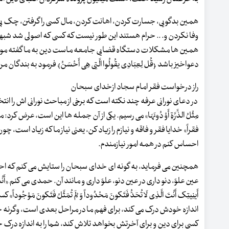
همین بدگویی، جسارت کردن، اهانت کردن، مال کسی را گرفتن، چک بی 
وفا نکردن و. .. حرام هستند این طور نیست که کسی که اصولی شد شبهه
همین ها مشکلات دستگاه قضایی جامعه ماست دین به ما گفته مواظب 
دعواخیز باشد ﴿قُل لِعِبَادِی یقُولُوا الَّتِی هِی أَحْسَنُ﴾ فرمود به بندگ
راز درخواست فقر امام سجاد ازخدای سبحان
در دعای نورانی عرفه چند نکته است که برخی از مباحث نورانی اش را انتخاب کردیم تا در
مِثْلُ الذَّرَّةِ أَوْ دُونَهَا» می رسیم. یکی از آن جمله ها این است، عرض کر
فقراً» خدایا فقر و فاقه و نیازم را زیاد کن، یعنی نیاز ما که زیاد است،
احساس کنم در همه امور نیازمندم.
همچنین می فرماید، به گونه ای خدای سبحان را ستایش می کنم که احد
عین علوّ، دنو داری در عین دنو، علوّ داری و مانند آن. حمدی می کنم «أَنْتَ الَّذِی قَصُر
أَینِیتِک أَنْتَ الَّذِی لَا تُحَدُّ فَتَکونَ مَحْدُوداً وَ لَمْ تُمَثَّلْ فَتَک
اندازه خودش درک می کند، برای فهم ما در مراحل بعدی است، وگرنه خدا
کسی برای دین و برای آخرتش بخواهد تلاش کند، شما را به اندازه درک خود