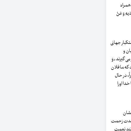
به همراه
هِ وَ عَنْ
تکبار جهانی
ان و
ی گیرند «وَ
د که ما فلان
اً» در حال
خدا اورا
یشان
ین مدت زحمت
انند نعمت