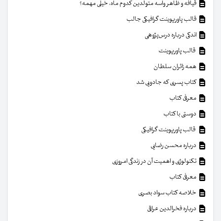
قیافه و ظاهر واسه متولدین کدوم ماه، خیلی مهمه؟
قالب پاورپوینت گرافیکی جالب
اندکی درباره درس‌پژوهی
قالب پاورپوینت
همه زائران سلطان
کتاب پسری که جادویی شد
معرفی کتاب
دوستی با کتاب
قالب پاورپوینت گرافیکی
درباره محسن رضایی
تکنولوژی و اهمیت آن در زندگی امروزی
معرفی کتاب
خلاصه کتاب سواد بصری
درباره فخرالدین عراقی