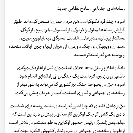
رسانه‌های اجتماعی، سلاح نظامی جدید
امروزه چند فرد تکنوکرات ذهن مردم جهان را تسخیر کرده اند. طبق
گزارش رسانه‌ها «مارک زاکربرگ» از فیسبوک، «لری پیج» از گوگل،
«ساندار پیچای» مدیرعامل آلفابت، «سرگئی میخایلوویچ برین»،
«سوزان وویچیکی» و «جک دورسی» از رهبران اروپا و چین، ایالات متحده
و روسیه هم قدرتمندتر هستند.
پایگاه اطلاع رسانی «Medium» اعتقاد دارد قبل از آغاز یک درگیری
نظامی روی زمین، لازم است یک جنگ روانی راه‌اندازی انجام شود.
امروزه حتی در بحبوحه جنگ نیز کشوری که می‌تواند به طور موثر از
رسانه‌های اجتماعی و فناوری استفاده کند، از حریف پیشی می‌گیرد.
یکی از دلایل کلیدی که چرا کشور قدرتمندی مانند روسیه برای شکست
دادن یک کشور کوچک اوکراین کار سختی را پیش رو دارد این است که
«ولودیمیر زلنسکی» رئیس جمهور اوکراین به طور مستمر در تلاش است
از طریق رسانه‌های اجتماعی در شهروندان کشورش انگیزه ایجاد کند.