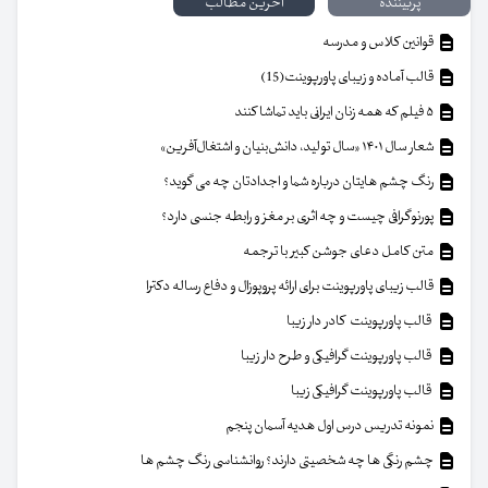
پربیننده
آخرین مطالب
قوانین کلاس و مدرسه
قالب آماده و زیبای پاورپوینت(15)
۵ فیلم که همه زنان ایرانی باید تماشا کنند
شعار سال ۱۴۰۱ «سال تولید، دانش‌بنیان و اشتغال‌آفرین»
رنگ چشم هایتان درباره شما و اجدادتان چه می گوید؟
پورنوگرافی چیست و چه اثری بر مغز و رابطه جنسی دارد؟
متن کامل دعای جوشن کبیر با ترجمه
قالب زیبای پاورپوینت برای ارائه پروپوزال و دفاع رساله دکترا
قالب پاورپوینت کادر دار زیبا
قالب پاورپوینت گرافیکی و طرح دار زیبا
قالب پاورپوینت گرافیکی زیبا
نمونه تدریس درس اول هدیه آسمان پنجم
چشم رنگی ها چه شخصیتی دارند؟ روانشناسی رنگ چشم ها