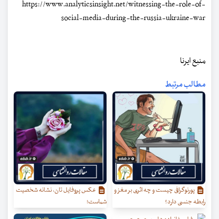
https://www.analyticsinsight.net/witnessing-the-role-of-
social-media-during-the-russia-ukraine-war
منبع ایرنا
مطالب مرتبط
پورنوگرافی چیست و چه اثری بر مغز و
عکس پروفایل تان، نشانه شخصیت
رابطه جنسی دارد؟
شماست!