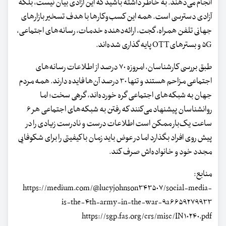
انجام می‌دهند. به خاطر داشته باشید که این آزادی بیان نیست، بلکه
آزادی دسترسی است. همه این کسب‌وکارها با هدف تسخیر بازارهای
جهانی تلفن همراه، گجت، ارائه‌دهنده خدمات، رسانه‌های اجتماعی،
۵G و بسترهایOTT پایه گذاری شده‌اند.
طبق بررسی کارشناسان، امروزه ۷۰ درصد از اطلاعات رسانه‌های
اجتماعی مزاحم هستند و تنها ۳۰ درصد آن‌ها فایده دارند. همه مردم
جهان به شبکه‌های اجتماعی گره خورده‌اند، گرهی سخت؛ اما
روانشناسان پیشنهاد می‌کنند که رفتن به شبکه‌های اجتماعی هر ۶
ساعت یک‌بار ممکن است اطلاعات درست و نادرست زیادی را در
پیش روی افراد بگذارد اما در عوض باید زمان با کیفیتی را برای شکوفایی
مجدد خود و خانواده‌اش صرف کند.
منابع:
https://medium.com/@lucyjohnson۳۴۳۵۰۷/social-media-
is-the-۴th-army-in-the-war-۹a۶۶۵۹۲۷۹۹۳۳
https://sgp.fas.org/crs/misc/IN۱۰۲۴۰.pdf