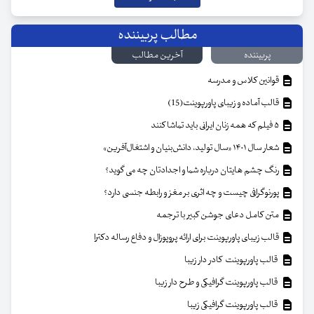
مطالب پربیننده
پربیننده
آخرین مطالب
قوانین کلاس و مدرسه
قالب آماده و زیبای پاورپوینت(15)
۵ فیلم که همه زنان ایرانی باید تماشا کنند
شعار سال ۱۴۰۱ «سال تولید، دانش‌بنیان و اشتغال‌آفرین»
رنگ چشم هایتان درباره شما و اجدادتان چه می گوید؟
پورنوگرافی چیست و چه اثری بر مغز و رابطه جنسی دارد؟
متن کامل دعای جوشن کبیر با ترجمه
قالب زیبای پاورپوینت برای ارائه پروپوزال و دفاع رساله دکترا
قالب پاورپوینت کادر دار زیبا
قالب پاورپوینت گرافیکی و طرح دار زیبا
قالب پاورپوینت گرافیکی زیبا