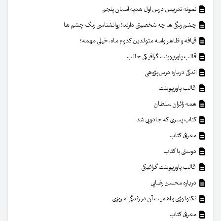
نمونه تدریس درس اول هدیه آسمان پنجم
چشم رنگی ها چه شخصیتی دارند؟ روانشناسی رنگ چشم ها
قیافه و ظاهر واسه متولدین کدوم ماه، خیلی مهمه؟
قالب پاورپوینت گرافیکی جالب
اندکی درباره درس‌پژوهی
قالب پاورپوینت
همه زائران سلطان
کتاب پسری که جادویی شد
معرفی کتاب
دوستی با کتاب
قالب پاورپوینت گرافیکی
درباره محسن رضایی
تکنولوژی و اهمیت آن در زندگی امروزی
معرفی کتاب