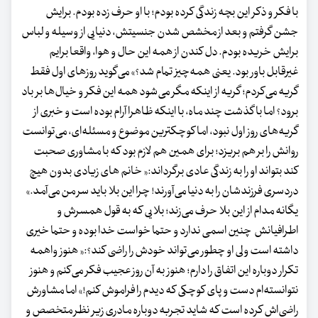
با فکر و ذکر این بچه زندگی کرده بودم؛ با او حرف زده بودم. برایش
جشن گرفتم و بعد از مخشص شدن جنسیتش، دنیایی از وسیله و لباس
برایش خریده بودم. دل کندن از همه این حال و هوا، واقعا برایم
غیرقابل باور بود. یعنی همه‌چیز تمام شد؟» می‌گوید روزهای اول فقط
گریه می‌کردم؛ گریه از اینکه مگر می‌شود همه این فکر و خیال‌ها بر باد
برود؟ اما با گذشت چند ماه، با اینکه ظاهرا آرام بوده است و خبری از
گریه‌های روز اول نبود، اما کوچکترین موضوع و مسئله‌ای، می‌توانست
روانش را بر هم بریزد؛ برای همین هم لازم بود که با مشاوری صحبت
کند بتواند او را به زندگی عادی برگرداند:« خانم های زیادی بدون هیچ
دردسری فرزندشان را به دنیا می‌آورند! چرا این بلا باید سر من می‌آمد.»
یگانه مدام از این بلا حرف می‌زند؛ بلایی که به قول همسرش و
اطرافیانش چنین اسمی ندارد و حتما خواست خدا بوده و حتما خیری
داشته است ولی او چطور می‌تواند خودش را راضی کند؟:« هنوز واهمه
تکرار دوباره این اتفاق را دارم؛ هنوز به آن روز عجیب فکر می‌کنم و هنوز
نتوانسته‌ام دست و پای کوچکی که دیدم را فراموش کنم!» اما مشاورش
راضی‌اش کرده است که شاید تجربه دوباره مادری زیر نظر متخصص و