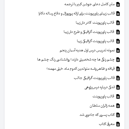
متن کامل دعای جوشن کبیر با ترجمه
قالب زیبای پاورپوینت برای ارائه پروپوزال و دفاع رساله دکترا
قالب پاورپوینت کادر دار زیبا
قالب پاورپوینت گرافیکی و طرح دار زیبا
قالب پاورپوینت گرافیکی زیبا
نمونه تدریس درس اول هدیه آسمان پنجم
چشم رنگی ها چه شخصیتی دارند؟ روانشناسی رنگ چشم ها
قیافه و ظاهر واسه متولدین کدوم ماه، خیلی مهمه؟
قالب پاورپوینت گرافیکی جالب
اندکی درباره درس‌پژوهی
قالب پاورپوینت
همه زائران سلطان
کتاب پسری که جادویی شد
معرفی کتاب