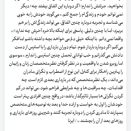
بخواهید، جرئتش را ندارم! اگر دوباره این اتفاق بیفتد چه؟ دیگر
نمی‌توانم خودم و زندگی‌ام را جمع کنم.» می‌گوید خودش را به خوبی
می‌شناسد و تجربه دوباره چنین اتفاقی، می‌تواند زندگی‌اش را بر هم
بریزد؛ اما با چنین دلیلی، پاسخی برای اینکه بالاخره آخرش چه ندارد؟:«
واقعا نمی‌دانم. با اینکه خیلی دلم می‌خواهد بچه داشته باشم اما فکر
می‌کنم اگر دوباره باردار شوم، تمام دوران بارداری را با استرس از دست
دادنش می‌گذرانم و خب توانایی تحمل چنین استرسی را ندارم.» موسوی
اما روبرو شدن با واقعیت و در نظر گرفتن نظر متخصصان زنان و زایمان
را بهترین راهکار برای کنترل این نوع از اضطراب و نگرانی مادران
می‌داند:« یک نظر متخصص که در بارداری بعدی لازم است چه
اقدامات، چه مراقبت‌ها و چه شرایطی فراهم شود، می‌تواند در کم
کردن نگرانی‌‎ها بسیار تاثیرگذار باشد؛ در واقع چنین افرادی بهتر است
خودشان را اول به خواست و اراده خدا و بعد به توصیه‌های متخصص
بسپارند تا مادری کردن را دوباره تجربه کنند و شیرینی روزهای بارداری و
روزهای بعد از آن را بچشند.» / ایرنا