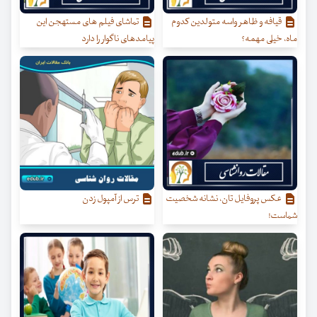
قیافه و ظاهر واسه متولدین کدوم
تماشای فیلم های مستهجن این
ماه، خیلی مهمه؟
پیامدهای ناگوار را دارد
عکس پروفایل تان، نشانه شخصیت
ترس از آمپول زدن
شماست!