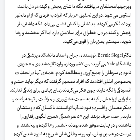
ویرجینیا محققان دریافتند نگه داشتن رنجش و کینه در دل باعث
استرس می‌شود. در این تحقیق هر بار که افراد به فردی که از او دلخور
بودند فکر می‌کردند، بدنشان واکنش نشان می‌داد. نگه داشتن بار
رنجش و کینه در دل خطراتی برای سلامتی دارد اما اگر ببخشید و رها
شوید، سیستم ایمنی‌تان را قوی می‌کنید.
دکتر Bernie Siegel، نویسنده، جراح و استاد دانشکده پزشکی در
دانشگاه Yale می‌گوید: من ۵۷ مورد از موارد تائیدشده‌ی معجزه‌ی
نابودی سرطان را جمع‌آوری و مطالعه کردم. همه‌ی آنها در لحظات
بخصوصی اتفاق افتادند که افراد تصمیم گرفتند که دیگر نباید خشم و
افسردگی را نگه دارند چون فکر می‌کردند زمان زیادی برای زندگی ندارند.
بنابراین از رنجش و کینه به سمت عشق‌ورزی و مراقبت و توجه رفتند و
دیگر عصبانی و افسرده نبودند.آنها توانستند با کسانی که دوستشان
دارند راحت حرف بزنند. این ۵۷ نفر همگی همین الگوی رفتاری را
داشتند و در نهایت موفق شده بودند خشم را رها کرده و ببخشند. و
درست در همین زمان، تومور سرطانی‌شان شروع به نابود شدن کرده