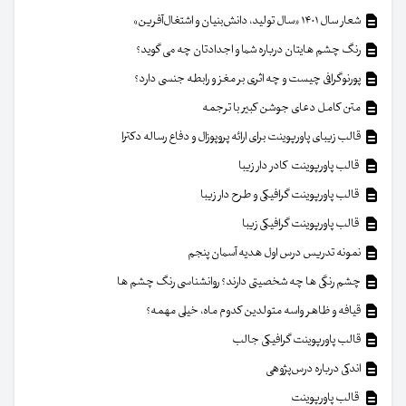
شعار سال ۱۴۰۱ «سال تولید، دانش‌بنیان و اشتغال‌آفرین»
رنگ چشم هایتان درباره شما و اجدادتان چه می گوید؟
پورنوگرافی چیست و چه اثری بر مغز و رابطه جنسی دارد؟
متن کامل دعای جوشن کبیر با ترجمه
قالب زیبای پاورپوینت برای ارائه پروپوزال و دفاع رساله دکترا
قالب پاورپوینت کادر دار زیبا
قالب پاورپوینت گرافیکی و طرح دار زیبا
قالب پاورپوینت گرافیکی زیبا
نمونه تدریس درس اول هدیه آسمان پنجم
چشم رنگی ها چه شخصیتی دارند؟ روانشناسی رنگ چشم ها
قیافه و ظاهر واسه متولدین کدوم ماه، خیلی مهمه؟
قالب پاورپوینت گرافیکی جالب
اندکی درباره درس‌پژوهی
قالب پاورپوینت