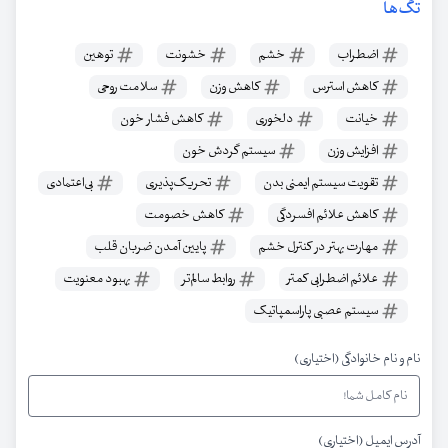
تگ‌ها
اضطراب
خشم
خشونت
توهین
کاهش استرس
کاهش وزن
سلامت روحی
خیانت
دلخوری
کاهش فشار خون
افزایش وزن
سیستم گردش خون
تقویت سیستم ایمنی بدن
تحریک‌پذیری
بی‌اعتمادی
کاهش علائم افسردگی
کاهش خصومت
مهارت بهتر در کنترل خشم
پایین آمدن ضربان قلب
علائم اضطرابی کمتر
روابط سالم‌تر
بهبود معنویت
سیستم عصبی پاراسمپاتیک
نام و نام خانوادگی (اختیاری)
آدرس ایمیل (اختیاری)