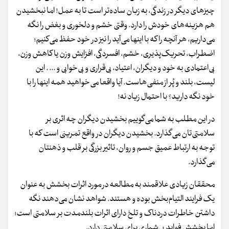
چیزهای دیگر در زندگی، به زبان ساده‌تر است تا به عمل! اما نبخشیدن
هم هزینه‌های خودش را دارد. وقتی خشم و دلخوری و بغض را نگه
می‌داریم، هر آنچه را که با اینها می‌آید را نیز در خود حفظ می‌کنیم؛
اضطراب، تحریک‌پذیری، خشم، افسردگی، افزایش وزن یا کاهش وزن،
بی‌اعتمادی به خود و دیگران، اعتیاد، بی‌قراری و بی‌خوابی و ... . این
لیست، بلند و پُر از منفی‌هاست. آیا واقعا می‌خواهید همه اینها را با
خود نگه دارید؟ با احتمال زیاد نه!
در این مطلب به شما می‌گوییم بخشیدن دیگران چه اثری بر
سلامتی‌تان می‌گذارد. بخشیدن دیگران در واقع تمرینی است که با
توجه به ارتباط عمیق جسم و روان، تاثیر بزرگی بر قلب و ذهنتان
می‌گذارد.
محققان زیادی علاقمند به مطالعه در مورد اثرات بخشش به عنوان
یک فرایند التیام‌بخش بوده و هستند. شواهد نشان می‌دهند نگه
داشتن خاطرات دردناک و تلخ دارای اثرات بلندمدت بر سلامتی است؛
اما بخشش فواید بی‌شماری برای سلامتی دارد.