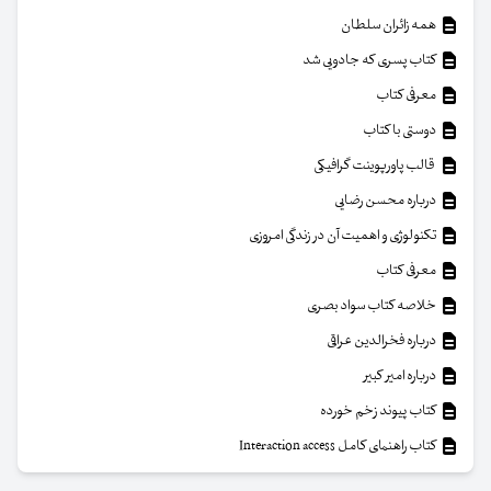
همه زائران سلطان
کتاب پسری که جادویی شد
معرفی کتاب
دوستی با کتاب
قالب پاورپوینت گرافیکی
درباره محسن رضایی
تکنولوژی و اهمیت آن در زندگی امروزی
معرفی کتاب
خلاصه کتاب سواد بصری
درباره فخرالدین عراقی
درباره امیر کبیر
کتاب پیوند زخم خورده
کتاب راهنمای کامل Interaction access