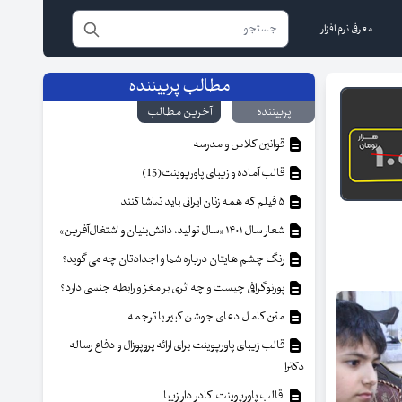
معرفی نرم افزار
مطالب پربیننده
پربیننده
آخرین مطالب
قوانین کلاس و مدرسه
قالب آماده و زیبای پاورپوینت(15)
۵ فیلم که همه زنان ایرانی باید تماشا کنند
شعار سال ۱۴۰۱ «سال تولید، دانش‌بنیان و اشتغال‌آفرین»
رنگ چشم هایتان درباره شما و اجدادتان چه می گوید؟
پورنوگرافی چیست و چه اثری بر مغز و رابطه جنسی دارد؟
متن کامل دعای جوشن کبیر با ترجمه
قالب زیبای پاورپوینت برای ارائه پروپوزال و دفاع رساله
دکترا
قالب پاورپوینت کادر دار زیبا