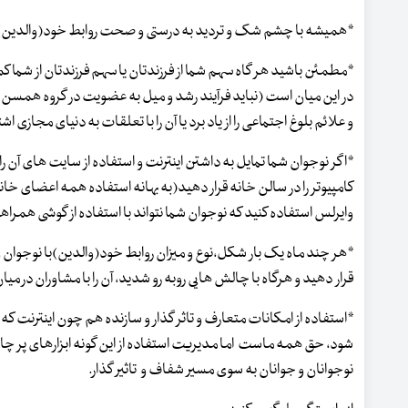
*همیشه با چشم شک و تردید به درستی و صحت روابط خود(والدین)با
*مطمئن باشید هر گاه سهم شما از فرزندتان یا سهم فرزندتان از شما
در این میان است (نباید فرآیند رشد و میل به عضویت در گروه همس
و علائم بلوغ اجتماعی را از یاد برد یا آن را با تعلقات به دنیای مجازی ا
*اگر نوجوان شما تمایل به داشتن اینترنت و استفاده از سایت های آن را 
کامپیوتر را در سالن خانه قرار دهید(به بهانه استفاده همه اعضای خانو
وایرلس استفاده کنید که نوجوان شما نتواند با استفاده از گوشی همراه
*هر چند ماه یک بار شکل،نوع و میزان روابط خود(والدین)با نوجوان و 
قرار دهید و هرگاه با چالش هایی روبه رو شدید، آن را با مشاوران در میا
*استفاده از امکانات متعارف و تاثر گذار و سازنده هم چون اینترنت که
شود، حق همه ماست اما مدیریت استفاده از این گونه ابزارهای پر چ
نوجوانان و جوانان به سوی مسیر شفاف و تاثیر گذار.