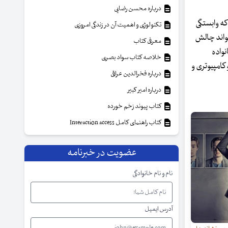
درباره محسن رضایی
که وابستگی
تکنولوژی و اهمیت آن در زندگی امروزی
تواند چالش
معرفی کتاب
نواده
خلاصه کتاب سواد بصری
کامپیوتری و
درباره فخرالدین عراقی
درباره امیر کبیر
کتاب پیوند زخم خورده
کتاب راهنمای کامل Interaction access
عضویت در خبرنامه
نام و نام خانوادگی
آدرس ایمیل