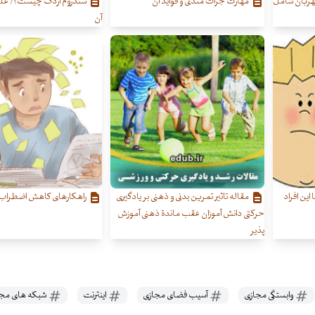
مهربان شامل
مهارت جرأت مندی و فواید آن
سندروم اردک چیست؟/ علت
آن
این افراد
مقاله تاثیر تمرین بدنی و ذهنی بر یادگیری
راهکارهای کاهش اضطراب 
حرکتی دانش آموزان عقب ماندة ذهنی آموزش
پذیر
وابستگی مجازی
آسیب فضای مجازی
اینترنت
شبکه های مجا