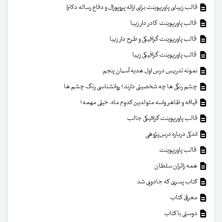
قالب زیبای پاورپوینت برای ارائه پروپوزال و دفاع رساله دکترا
قالب پاورپوینت کادر دار زیبا
قالب پاورپوینت گرافیکی و طرح دار زیبا
قالب پاورپوینت گرافیکی زیبا
نمونه تدریس درس اول هدیه آسمان پنجم
چشم رنگی ها چه شخصیتی دارند؟ روانشناسی رنگ چشم ها
قیافه و ظاهر واسه متولدین کدوم ماه، خیلی مهمه؟
قالب پاورپوینت گرافیکی جالب
اندکی درباره درس‌پژوهی
قالب پاورپوینت
همه زائران سلطان
کتاب پسری که جادویی شد
معرفی کتاب
دوستی با کتاب