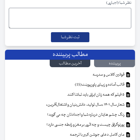
نظر شما (اجباری)
مطالب پربیننده
پربیننده
آخرین مطالب
قوانین کلاس و مدرسه
قالب آماده و زیبای پاورپوینت(15)
۵ فیلم که همه زنان ایرانی باید تماشا کنند
شعار سال ۱۴۰۱ «سال تولید، دانش‌بنیان و اشتغال‌آفرین»
رنگ چشم هایتان درباره شما و اجدادتان چه می گوید؟
پورنوگرافی چیست و چه اثری بر مغز و رابطه جنسی دارد؟
متن کامل دعای جوشن کبیر با ترجمه