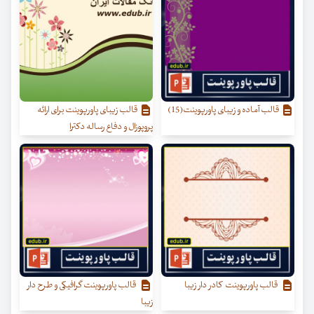
قالب آماده و زیبای پاورپوینت(15)
قالب زیبای پاورپوینت برای ارائه
پروپوزال و دفاع رساله دکترا
قالب پاورپوینت کادر دار زیبا
قالب پاورپوینت گرافیکی و طرح دار
زیبا