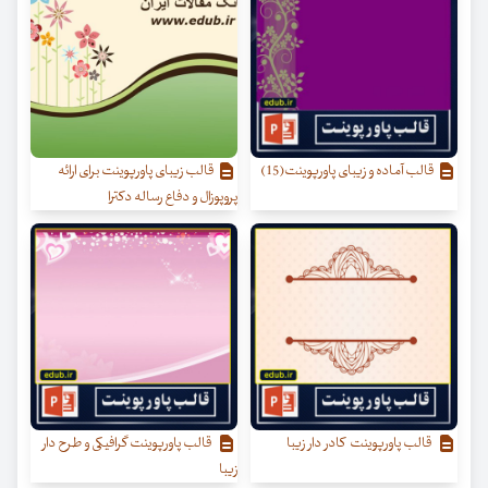
قالب آماده و زیبای پاورپوینت(15)
قالب زیبای پاورپوینت برای ارائه
پروپوزال و دفاع رساله دکترا
قالب پاورپوینت کادر دار زیبا
قالب پاورپوینت گرافیکی و طرح دار
زیبا