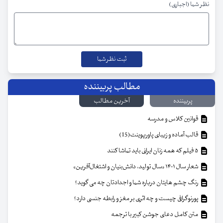
نظر شما (اجباری)
مطالب پربیننده
پربیننده
آخرین مطالب
قوانین کلاس و مدرسه
قالب آماده و زیبای پاورپوینت(15)
۵ فیلم که همه زنان ایرانی باید تماشا کنند
شعار سال ۱۴۰۱ «سال تولید، دانش‌بنیان و اشتغال‌آفرین»
رنگ چشم هایتان درباره شما و اجدادتان چه می گوید؟
پورنوگرافی چیست و چه اثری بر مغز و رابطه جنسی دارد؟
متن کامل دعای جوشن کبیر با ترجمه