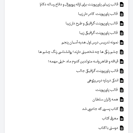
قالب زیبای پاورپوینت برای ارائه پروپوزال و دفاع رساله دکترا
قالب پاورپوینت کادر دار زیبا
قالب پاورپوینت گرافیکی و طرح دار زیبا
قالب پاورپوینت گرافیکی زیبا
نمونه تدریس درس اول هدیه آسمان پنجم
چشم رنگی ها چه شخصیتی دارند؟ روانشناسی رنگ چشم ها
قیافه و ظاهر واسه متولدین کدوم ماه، خیلی مهمه؟
قالب پاورپوینت گرافیکی جالب
اندکی درباره درس‌پژوهی
قالب پاورپوینت
همه زائران سلطان
کتاب پسری که جادویی شد
معرفی کتاب
دوستی با کتاب