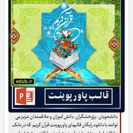
دانشجویان ، پژوهشگران، دانش آموزان و علاقمندان عزیز می
توانند با دانلود رایگان قالبهای پاورپوینت قرآن کریم که در بانک