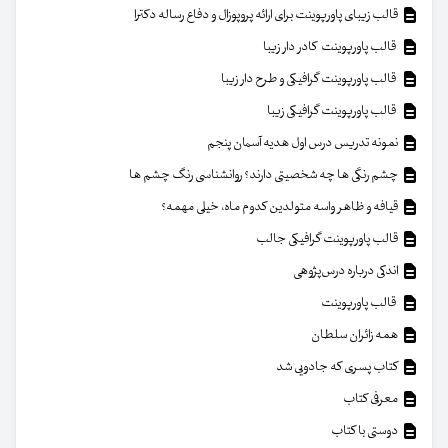
قالب زیبای پاورپوینت برای ارائه پروپوزال و دفاع رساله دکترا
قالب پاورپوینت کادر دار زیبا
قالب پاورپوینت گرافیکی و طرح دار زیبا
قالب پاورپوینت گرافیکی زیبا
نمونه تدریس درس اول هدیه آسمان پنجم
چشم رنگی ها چه شخصیتی دارند؟ روانشناسی رنگ چشم ها
قیافه و ظاهر واسه متولدین کدوم ماه، خیلی مهمه؟
قالب پاورپوینت گرافیکی جالب
اندکی درباره درس‌پژوهی
قالب پاورپوینت
همه زائران سلطان
کتاب پسری که جادویی شد
معرفی کتاب
دوستی با کتاب