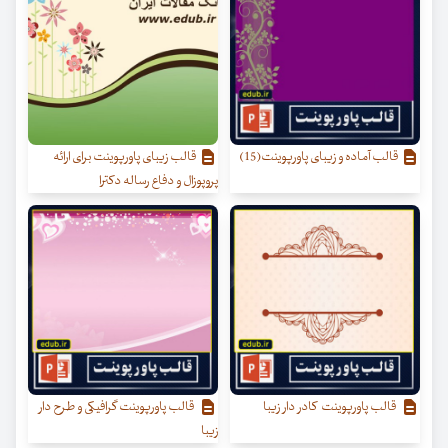
قالب آماده و زیبای پاورپوینت(15)
قالب زیبای پاورپوینت برای ارائه
پروپوزال و دفاع رساله دکترا
قالب پاورپوینت کادر دار زیبا
قالب پاورپوینت گرافیکی و طرح دار
زیبا