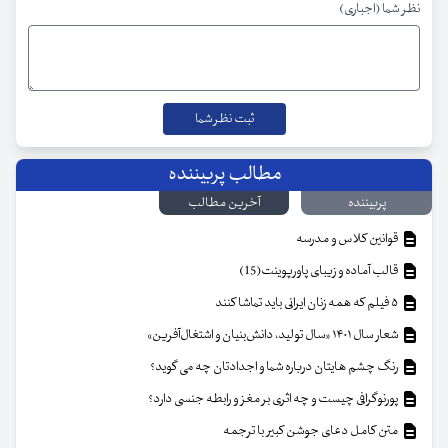
نظر شما (اجباری)
مطالب پربیننده
پربیننده
آخرین مطالب
قوانین کلاس و مدرسه
قالب آماده و زیبای پاورپوینت(15)
۵ فیلم که همه زنان ایرانی باید تماشا کنند
شعار سال ۱۴۰۱ «سال تولید، دانش‌بنیان و اشتغال‌آفرین»
رنگ چشم هایتان درباره شما و اجدادتان چه می گوید؟
پورنوگرافی چیست و چه اثری بر مغز و رابطه جنسی دارد؟
متن کامل دعای جوشن کبیر با ترجمه