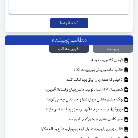
مطالب پربیننده
پربیننده
آخرین مطالب
قوانین کلاس و مدرسه
قالب آماده و زیبای پاورپوینت(15)
۵ فیلم که همه زنان ایرانی باید تماشا کنند
شعار سال ۱۴۰۱ «سال تولید، دانش‌بنیان و اشتغال‌آفرین»
رنگ چشم هایتان درباره شما و اجدادتان چه می گوید؟
پورنوگرافی چیست و چه اثری بر مغز و رابطه جنسی دارد؟
متن کامل دعای جوشن کبیر با ترجمه
قالب زیبای پاورپوینت برای ارائه پروپوزال و دفاع رساله دکترا