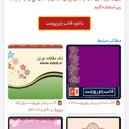
زیر استفاده کنید
دانلود قالب پاورپوینت
مطالب مرتبط
قالب آماده و زیبای پاورپوینت(15)
قالب زیبای پاورپوینت برای ارائه
پروپوزال و دفاع رساله دکترا