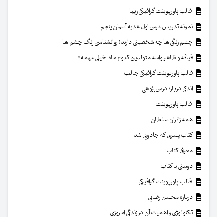
قالب پاورپوینت گرافیکی زیبا
نمونه تدریس درس اول هدیه آسمان پنجم
چشم رنگی ها چه شخصیتی دارند؟ روانشناسی رنگ چشم ها
قیافه و ظاهر واسه متولدین کدوم ماه، خیلی مهمه؟
قالب پاورپوینت گرافیکی جالب
اندکی درباره درس‌پژوهی
قالب پاورپوینت
همه زائران سلطان
کتاب پسری که جادویی شد
معرفی کتاب
دوستی با کتاب
قالب پاورپوینت گرافیکی
درباره محسن رضایی
تکنولوژی و اهمیت آن در زندگی امروزی