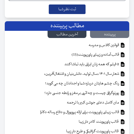
مطالب پربیننده
پربیننده
آخرین مطالب
قوانین کلاس و مدرسه
قالب آماده و زیبای پاورپوینت(15)
۵ فیلم که همه زنان ایرانی باید تماشا کنند
شعار سال ۱۴۰۱ «سال تولید، دانش‌بنیان و اشتغال‌آفرین»
رنگ چشم هایتان درباره شما و اجدادتان چه می گوید؟
پورنوگرافی چیست و چه اثری بر مغز و رابطه جنسی دارد؟
متن کامل دعای جوشن کبیر با ترجمه
قالب زیبای پاورپوینت برای ارائه پروپوزال و دفاع رساله دکترا
قالب پاورپوینت کادر دار زیبا
قالب پاورپوینت گرافیکی و طرح دار زیبا