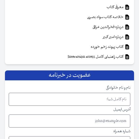
معرفی کتاب
خلاصه کتاب سواد بصری
درباره فخرالدین عراقی
درباره امیر کبیر
کتاب پیوند زخم خورده
کتاب راهنمای کامل Interaction access
عضویت در خبرنامه
نام و نام خانوادگی
آدرس ایمیل
شماره همراه