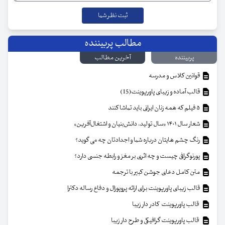
مطالب پربیننده
پربیننده
آخرین مطالب
قوانین کلاس و مدرسه
قالب آماده و زیبای پاورپوینت(15)
۵ فیلم که همه زنان ایرانی باید تماشا کنند
شعار سال ۱۴۰۱ «سال تولید، دانش‌بنیان و اشتغال‌آفرین»
رنگ چشم هایتان درباره شما و اجدادتان چه می گوید؟
پورنوگرافی چیست و چه اثری بر مغز و رابطه جنسی دارد؟
متن کامل دعای جوشن کبیر با ترجمه
قالب زیبای پاورپوینت برای ارائه پروپوزال و دفاع رساله دکترا
قالب پاورپوینت کادر دار زیبا
قالب پاورپوینت گرافیکی و طرح دار زیبا