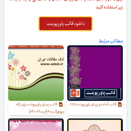
زیر استفاده کنید
دانلود قالب پاورپوینت
مطالب مرتبط
قالب آماده و زیبای پاورپوینت(15)
قالب زیبای پاورپوینت برای ارائه
پروپوزال و دفاع رساله دکترا