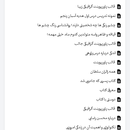
قالب پاورپوینت گرافیکی زیبا
نمونه تدریس درس اول هدیه آسمان پنجم
چشم رنگی ها چه شخصیتی دارند؟ روانشناسی رنگ چشم ها
قیافه و ظاهر واسه متولدین کدوم ماه، خیلی مهمه؟
قالب پاورپوینت گرافیکی جالب
اندکی درباره درس‌پژوهی
قالب پاورپوینت
همه زائران سلطان
کتاب پسری که جادویی شد
معرفی کتاب
دوستی با کتاب
قالب پاورپوینت گرافیکی
درباره محسن رضایی
تکنولوژی و اهمیت آن در زندگی امروزی