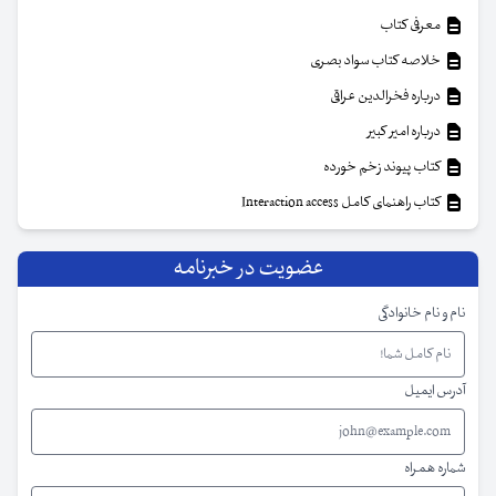
معرفی کتاب
خلاصه کتاب سواد بصری
درباره فخرالدین عراقی
درباره امیر کبیر
کتاب پیوند زخم خورده
کتاب راهنمای کامل Interaction access
عضویت در خبرنامه
نام و نام خانوادگی
آدرس ایمیل
شماره همراه