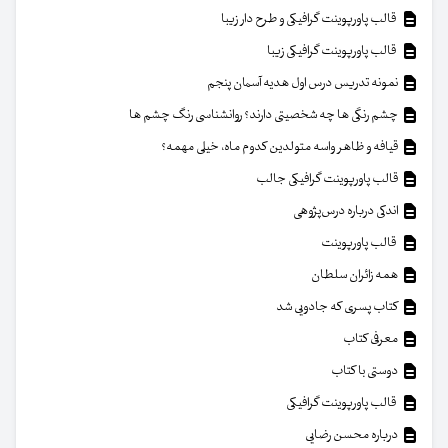
قالب پاورپوینت گرافیکی و طرح دار زیبا
قالب پاورپوینت گرافیکی زیبا
نمونه تدریس درس اول هدیه آسمان پنجم
چشم رنگی ها چه شخصیتی دارند؟ روانشناسی رنگ چشم ها
قیافه و ظاهر واسه متولدین کدوم ماه، خیلی مهمه؟
قالب پاورپوینت گرافیکی جالب
اندکی درباره درس‌پژوهی
قالب پاورپوینت
همه زائران سلطان
کتاب پسری که جادویی شد
معرفی کتاب
دوستی با کتاب
قالب پاورپوینت گرافیکی
درباره محسن رضایی