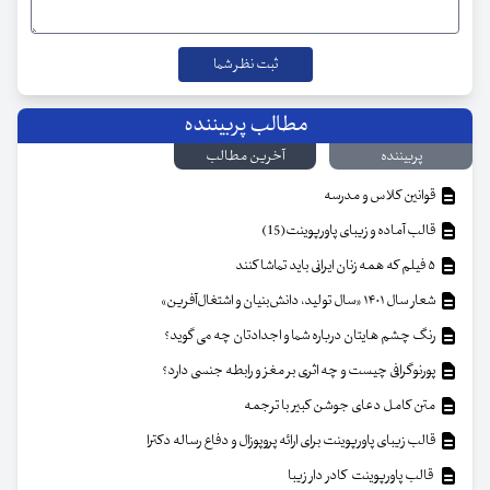
مطالب پربیننده
پربیننده
آخرین مطالب
قوانین کلاس و مدرسه
قالب آماده و زیبای پاورپوینت(15)
۵ فیلم که همه زنان ایرانی باید تماشا کنند
شعار سال ۱۴۰۱ «سال تولید، دانش‌بنیان و اشتغال‌آفرین»
رنگ چشم هایتان درباره شما و اجدادتان چه می گوید؟
پورنوگرافی چیست و چه اثری بر مغز و رابطه جنسی دارد؟
متن کامل دعای جوشن کبیر با ترجمه
قالب زیبای پاورپوینت برای ارائه پروپوزال و دفاع رساله دکترا
قالب پاورپوینت کادر دار زیبا